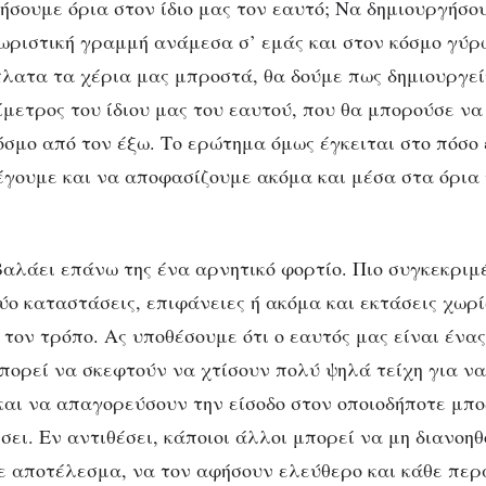
τήσουμε όρια στον ίδιο μας τον εαυτό; Να δημιουργήσο
ωριστική γραμμή ανάμεσα σ’ εμάς και στον κόσμο γύρ
λατα τα χέρια μας μπροστά, θα δούμε πως δημιουργεί
ίμετρος του ίδιου μας του εαυτού, που θα μπορούσε να
όσμο από τον έξω. Το ερώτημα όμως έγκειται στο πόσο
έγουμε και να αποφασίζουμε ακόμα και μέσα στα όρια 
ΚΟΙΝΩΝΙΚΉ ΨΥΧΟΛΟΓΊΑ
ΨΥΧΟΛΟΓΊΑ
 και εαυτός: τι μας εμπο
 το να είμαστε πραγματι
βαλάει επάνω της ένα αρνητικό φορτίο. Πιο συγκεκρι
εαυτός μας
ύο καταστάσεις, επιφάνειες ή ακόμα και εκτάσεις χωρί
 τον τρόπο. Ας υποθέσουμε ότι ο εαυτός μας είναι ένα
μπορεί να σκεφτούν να χτίσουν πολύ ψηλά τείχη για να
αι να απαγορεύσουν την είσοδο στον οποιοδήποτε μπο
ει. Εν αντιθέσει, κάποιοι άλλοι μπορεί να μη διανοη
 αποτέλεσμα, να τον αφήσουν ελεύθερο και κάθε περα