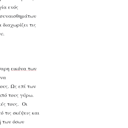
γία ενός
ν συναισθημάτων
 διαχωρίζει τις
υ.
άθαρη
εικόνα των
 να
τους. Ως επί των
από τους γύρω.
κές τους. Οι
 τις σκέψεις και
ή των όσων