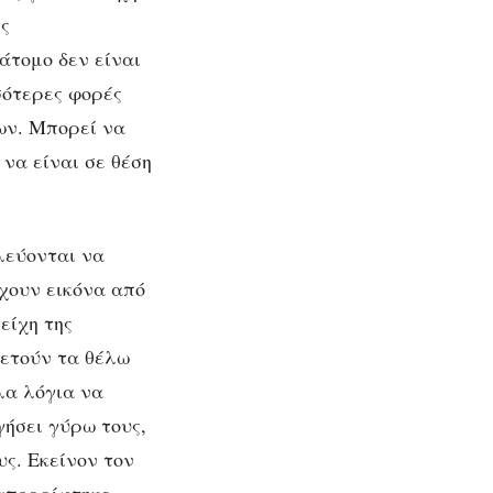
ις
άτομο δεν είναι
σότερες φορές
ων. Μπορεί να
να είναι σε θέση
λεύονται να
χουν εικόνα από
είχη της
θετούν τα θέλω
λα λόγια να
γήσει γύρω τους,
υς. Εκείνον τον