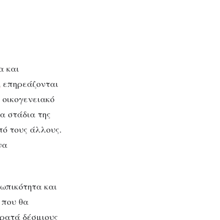
α και
α
επηρεάζονται
 οικογενειακό
α στάδια της
πό τους άλλους.
να
ωπικότητα και
 που θα
 κρατά δέσμιους