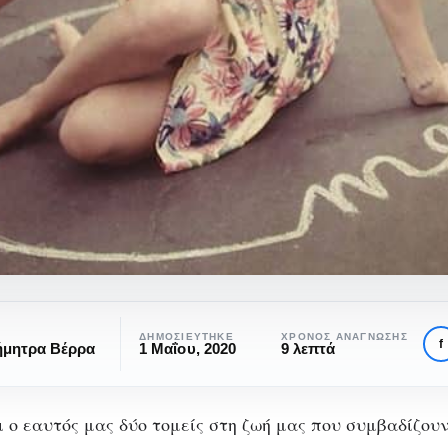
ΔΗΜΟΣΙΕΎΤΗΚΕ
ΧΡΌΝΟΣ ΑΝΆΓΝΩΣΗΣ
f
ήμητρα Βέρρα
1 Μαΐου, 2020
9 λεπτά
ι ο εαυτός μας δύο τομείς στη ζωή μας που συμβαδίζου