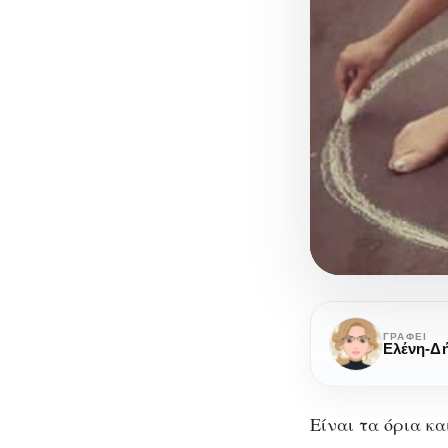
Όρια
και
ΓΡΆΦΕΙ
Ελένη-Δ
εαυτός:
τι
μας
Είναι τα όρια κα