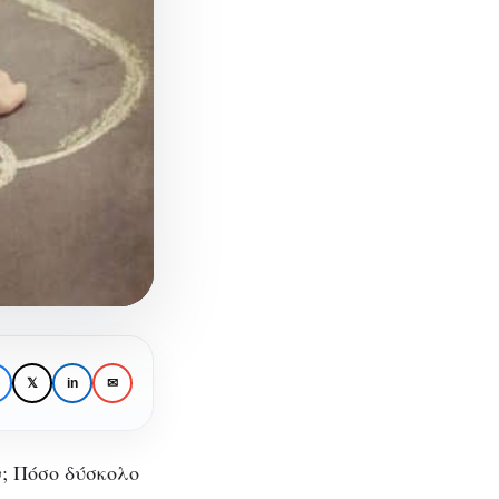
𝕏
in
✉
ν; Πόσο δύσκολο