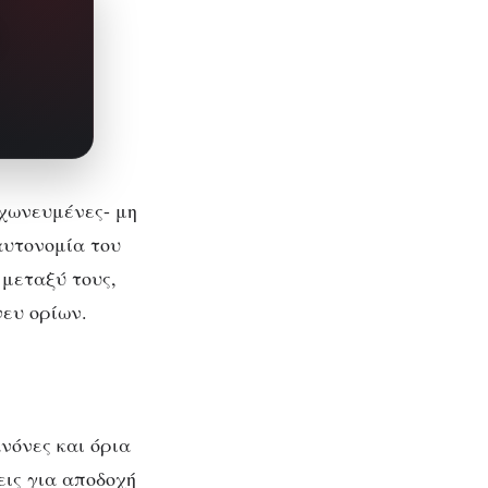
γχωνευμένες- μη
αυτονομία του
 μεταξύ τους,
νευ ορίων.
νόνες και όρια
ις για αποδοχή