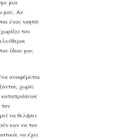
υμε μια
ω μας. Αν
ται ένας νοητός
 χωρίζει τον
 ελεύθεροι
του ίδιου μας
δίζει
κά ο
μένα αναφέρεται
ζονται, χωρίς
ς καταπράσινος
 τον
ρεί να θελήσει
θούν καν να τον
στικός να έχει