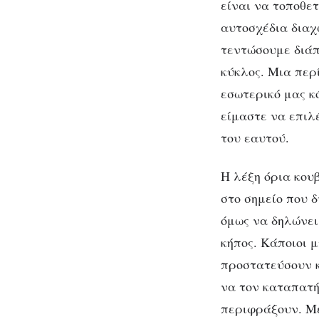
εμποδίζει
είναι να τοποθε
από
αυτοσχέδια διαχ
το
τεντώσουμε διάπ
να
κύκλος. Μια περ
είμαστε
εσωτερικό μας κ
πραγματικά
είμαστε να επιλ
ο
Όρια
του εαυτού.
εαυτός
μας
από
H λέξη όρια κου
στο σημείο που δ
όμως να δηλώνει
κήπος. Κάποιοι 
προστατεύσουν κ
να τον καταπατήσ
περιφράξουν. Με