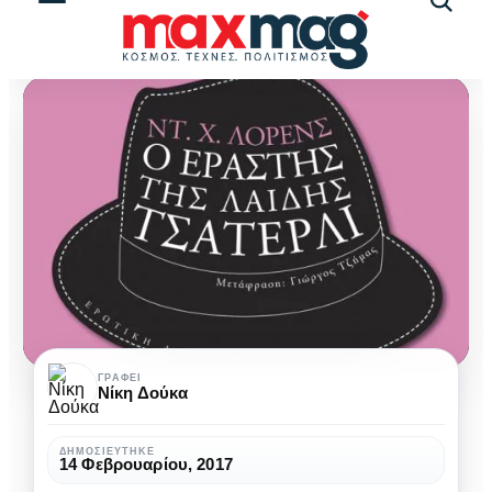
Αναζήτ
άρθρω
10
ΓΡΆΦΕΙ
Νίκη Δούκα
βιβλιοπροτάσεις
για
ΔΗΜΟΣΙΕΎΤΗΚΕ
14 Φεβρουαρίου, 2017
την