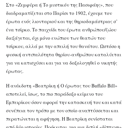
Στο «Ζεμφύρα ή Το μυστικόν της Πασιφάης», που
διαδραματίζεται στο Παρίσι το 1902, έχουμε τον
έρωτα ενός λιονταριού και της θηριοδαμάστριας σ’
ένα τσίρκο. Το παιχνίδι του έρωτα ανθρώπου/ζώου
διεξάγεται, όχι μόνο ενώπιον των θεατών του
τσίρκου, αλλά με την απειλή του θανάτου. Ωστόσο η
φυσική αντιπαλότητα θηρίου-ανθρώπου καταλύεται
για να κατισχύσει και για να δοξολογηθεί ο νικητής
έρωτας.
Η ανέκδοτη «Βεατρίκη ή Ο έρωτας του Buffalo Bill»
αποτελεί, ίσως, το πιο παράδοξο κείμενο του
Εμπειρίκου όσον αφορά την κατασκευή του και κατά
συνέπεια τον τρόπο με τον οποίο αναπτύσσεται και
περατώνεται η αφήγηση. Η Βεατρίκη συνίσταται
από δύο ιστορίες. Πρόκειται, για μια διπλή «δίπτυχη»