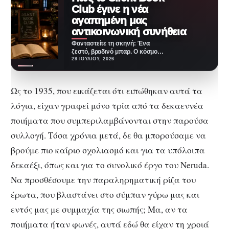
Club έγινε η νέα
αγαπημένη μας
αντικοινωνική συνήθεια
Φανταστείτε τη σκηνή: Ένα
ζεστό, βραδινό μπαρ. Ο κόσμος
γύρω πίνει κοκτέιλ, γελάει,
29 ΙΟΥΛΊΟΥ, 2026
φλερτάρει, ζει τη…
Ως το 1935, που εικάζεται ότι ειπώθηκαν αυτά τα
λόγια, είχαν γραφεί μόνο τρία από τα δεκαεννέα
ποιήματα που συμπεριλαμβάνονται στην παρούσα
συλλογή. Τόσα χρόνια μετά, δε θα μπορούσαμε να
βρούμε πιο καίριο σχολιασμό και για τα υπόλοιπα
δεκαέξι, όπως και για το συνολικό έργο του Neruda.
Να προσθέσουμε την παραληρηματική ρίζα του
έρωτα, που βλαστάνει στο σύμπαν γύρω μας και
εντός μας με συμμαχία της σιωπής; Μα, αν τα
ποιήματα ήταν φωνές, αυτά εδώ θα είχαν τη χροιά