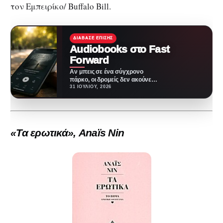
τον Εμπειρίκο/ Buffalo Bill.
ΔΙΆΒΑΣΕ ΕΠΊΣΗΣ
Audiobooks στο Fast
Forward
Αν μπεις σε ένα σύγχρονο
πάρκο, οι δρομείς δεν ακούνε
πια μόνο την ανάσα τους ή…
31 ΙΟΥΛΊΟΥ, 2026
«Τα ερωτικά», Anaïs Nin