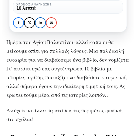
ημέρα
ΧΡΌΝΟΣ ΑΝΆΓΝΩΣΗΣ
ΒΙΒΛΊΟ
10 λεπτά
του
10 βιβλιοπροτάσεις για
Αγίου
την ημέρα του Αγίου
f
𝕏
in
✉
Βαλεντίνου
Βαλεντίνου
Ημέρα του Αγίου Βαλεντίνου αλλά κάποιοι θα
μείνουμε σπίτι για πολλούς λόγους. Μια πολύ καλή
ευκαιρία για να διαβάσουμε ένα βιβλίο, δεν νομίζετε;
Γι’ αυτό κι εγώ σας συγκέντρωσα 10 βιβλία με
ιστορίες αγάπης που αξίζει να διαβάσετε και γενικά,
αλλά σήμερα έχουν την ιδιαίτερη τιμητική τους. Ας
ερωτευτούμε μέσα από τις ιστορίες λοιπόν…
Αν έχετε κι άλλες προτάσεις τις περιμένω, φυσικά,
στο σχόλια!