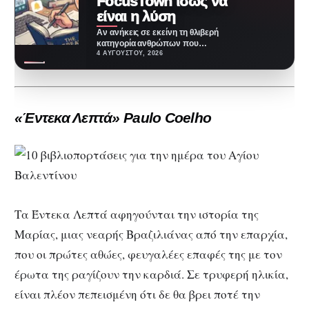
FocusTown ίσως να
είναι η λύση
Αν ανήκεις σε εκείνη τη θλιβερή
κατηγορία ανθρώπων που
ανοίγουν βιβλίο με όλη την καλή
4 ΑΥΓΟΎΣΤΟΥ, 2026
διάθεση,…
«Έντεκα Λεπτά» Paulo Coelho
Τα Έντεκα Λεπτά αφηγούνται την ιστορία της
Μαρίας, μιας νεαρής Βραζιλιάνας από την επαρχία,
που οι πρώτες αθώες, φευγαλέες επαφές της με τον
έρωτα της ραγίζουν την καρδιά. Σε τρυφερή ηλικία,
είναι πλέον πεπεισμένη ότι δε θα βρει ποτέ την