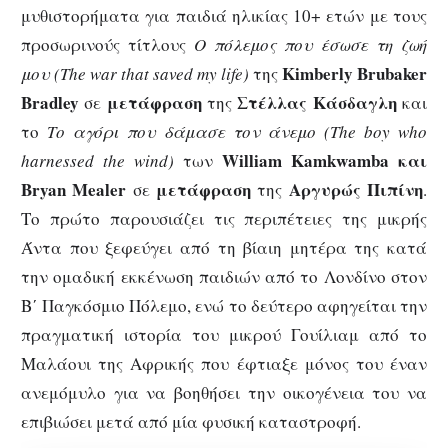
μυθιστορήματα για παιδιά ηλικίας 10+ ετών με τους
προσωρινούς τίτλους
Ο πόλεμος που έσωσε τη ζωή
Kimberly Brubaker
μου (
The
war
that
saved
my
life
)
της
Bradley
μετάφραση
Στέλλας Κάσδαγλη
σε
της
και
το
Το αγόρι που δάμασε τον άνεμο (
The
boy
who
W
illiam
K
amkwamba και
harnessed
the
wind
)
των
Bryan
Mealer
μετάφραση
Αργυρώς Πιπίνη
σε
της
.
Το πρώτο παρουσιάζει τις περιπέτειες της μικρής
Άντα που ξεφεύγει από τη βίαιη μητέρα της κατά
την ομαδική εκκένωση παιδιών από το Λονδίνο στον
Β΄ Παγκόσμιο Πόλεμο, ενώ το δεύτερο αφηγείται την
πραγματική ιστορία του μικρού Γουίλιαμ από το
Μαλάουι της Αφρικής που έφτιαξε μόνος του έναν
ανεμόμυλο για να βοηθήσει την οικογένεια του να
επιβιώσει μετά από μία φυσική καταστροφή.