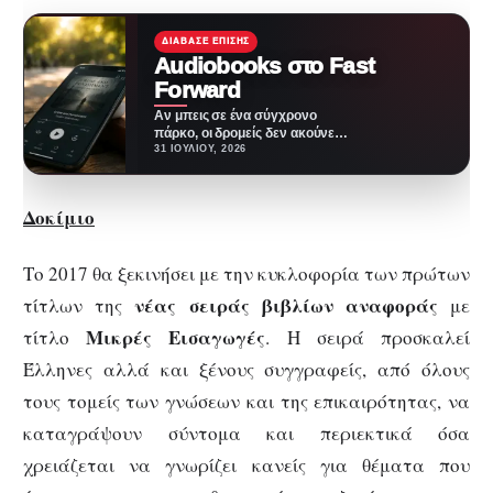
ΔΙΆΒΑΣΕ ΕΠΊΣΗΣ
Audiobooks στο Fast
Forward
Αν μπεις σε ένα σύγχρονο
πάρκο, οι δρομείς δεν ακούνε
πια μόνο την ανάσα τους ή…
31 ΙΟΥΛΊΟΥ, 2026
Δοκίμιο
Το 2017 θα ξεκινήσει με την κυκλοφορία των πρώτων
νέας σειράς βιβλίων αναφοράς
τίτλων της
με
Μικρές Εισαγωγές
τίτλο
. Η σειρά προσκαλεί
Έλληνες αλλά και ξένους συγγραφείς, από όλους
τους τομείς των γνώσεων και της επικαιρότητας, να
καταγράψουν σύντομα και περιεκτικά όσα
χρειάζεται να γνωρίζει κανείς για θέματα που