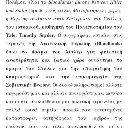
Πολέμου, είναι το
Bloodlands
:
Europe
between
Hitler
and
Stalin
(προσωρινός τίτλος
Ματοβαμμένες χώρες:
η Ευρώπη ανάμεσα στον Χίτλερ και τον Στάλιν)
,
ιστορικού, καθηγητή του Πανεπιστημίου του
του
Yale
,
Timothy
Snyder
. Ο συγγραφέας εστιάζει στις
της Ανατολικής Ευρώπης (
Bloodlands
)
περιοχές
το όραμα του Χίτλερ για φυλετική
όπου
ανωτερότητα και ζωτικό χώρο συνάντησε το
όραμα του Στάλιν για την επικράτηση του
κομμουνισμού και την επικυριαρχία της
Σοβιετικής Ένωσης
. Οι δυο ολοκληρωτισμοί άλλοτε
συγκρούστηκαν και άλλοτε συνεργάστηκαν, ωστόσο
και οι δύο ακολούθησαν μια πολιτική τυραννίας με
πολλά κοινά σημεία: προκάλεσαν εκτεταμένες
καταστροφές, κατηγόρησαν τον «εχθρό» της
επιλογής τους και τέλος προχώρησαν σε μαζική