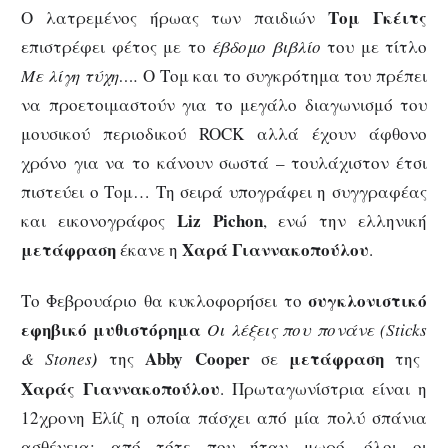
Τομ Γκέιτς
Ο λατρεμένος ήρωας των παιδιών
επιστρέφει φέτος με το
έβδομο βιβλίο
του με τίτλο
Με λίγη τύχη….
Ο Τομ και το συγκρότημα του πρέπει
να προετοιμαστούν για το μεγάλο διαγωνισμό του
μουσικού περιοδικού ROCK αλλά έχουν άφθονο
χρόνο για να το κάνουν σωστά – τουλάχιστον έτσι
πιστεύει ο Τομ… Τη σειρά υπογράφει η συγγραφέας
Liz Pichon
και εικονογράφος
, ενώ την ελληνική
μετάφραση
Χαρά Γιαννακοπούλου
έκανε η
.
συγκλονιστικό
Το Φεβρουάριο θα κυκλοφορήσει το
εφηβικό μυθιστόρημα
Οι λέξεις που πονάνε (
Sticks
Abby
Cooper
μετάφραση
&
Stones
)
της
σε
της
Χαράς Γιαννακοπούλου
. Πρωταγωνίστρια είναι η
12χρονη Ελίζ η οποία πάσχει από μία πολύ σπάνια
ασθένεια: από τότε που ήταν μωρό, όλοι οι