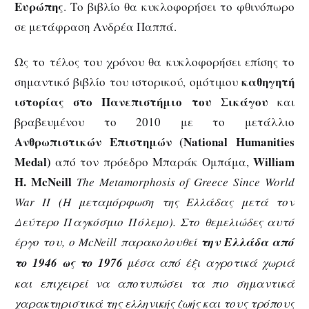
Ευρώπης
. Το βιβλίο θα κυκλοφορήσει το φθινόπωρο
σε μετάφραση Ανδρέα Παππά.
Ως το τέλος του χρόνου θα κυκλοφορήσει επίσης το
καθηγητή
σημαντικό βιβλίο του ιστορικού, ομότιμου
ιστορίας στο Πανεπιστήμιο του Σικάγου
και
βραβευμένου το 2010 με το μετάλλιο
Ανθρωπιστικών Επιστημών (
National
Humanities
Medal
)
William
από τον πρόεδρο Μπαράκ Ομπάμα,
H
.
McNeill
The Metamorphosis of Greece Since World
War II (
H
μεταμόρφωση της Ελλάδας μετά τον
Δεύτερο Παγκόσμιο Πόλεμο)
. Στο θεμελιώδες αυτό
έργο του, ο
McNeill
παρακολουθεί
την Ελλάδα από
το 1946 ως το 1976
μέσα από έξι αγροτικά χωριά
και επιχειρεί να αποτυπώσει τα πιο σημαντικά
χαρακτηριστικά της ελληνικής ζωής και τους τρόπους