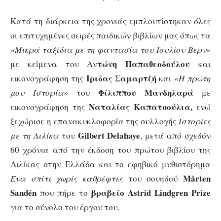
Κατά τη διάρκεια της χρονιάς εμπλουτίστηκαν όλες
οι επιτυχημένες σειρές παιδικών βιβλίων μας όπως τα
«Μικρά ταξίδια με τη φαντασία του Ιουλίου Βερν»
τώνη Παπαθεοδούλου
με κείμενα του Αν
και
Ίριδας Σαμαρτζή
εικονογράφηση της
και
«Η πρώτη
Φίλιππου Μανδηλαρά
μου Ιστορία»
του
με
Ναταλίας Καπατσούλια,
εικονογράφηση της
ενώ
ξεχώρισε η επανακυκλοφορία της συλλογής
Ιστορίες
Gilbert
Delahaye
με τη Λιλίκα
του
, μετά από σχεδόν
60 χρόνια από την έκδοση του πρώτου βιβλίου της
Λιλίκας στην Ελλάδα και το εφηβικό μυθιστόρημα
M
å
rten
Ένα σπίτι χωρίς καθρέφτες
του σουηδού
Sand
é
n
βραβείο
Astrid Lindgren Prize
που πήρε το
για το σύνολο του έργου του.