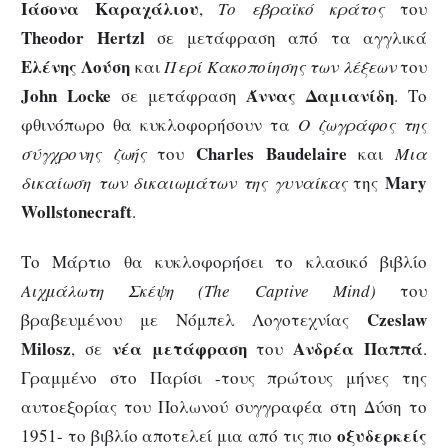
Ιάσονα Καραχάλιου
,
Το εβραϊκό κράτος
του
Theodor
Hertzl
σε μετάφραση από τα αγγλικά
Ελένης Λούση
και
Περί Κακοποίησης
των λέξεων
του
John
Locke
Άννας Δαμιανίδη
σε μετάφραση
. Το
φθινόπωρο θα κυκλοφορήσουν τα
Ο ζωγράφος της
Charles
Baudelaire
σύγχρονης ζωής
του
και
Μια
Mary
δικαίωση των δικαιωμάτων της γυναίκας
της
Wollstonecraft
.
Το Μάρτιο θα κυκλοφορήσει το κλασικό βιβλίο
Αιχμάλωτη Σκέψη (
The
Captive
Mind
)
του
Czeslaw
βραβευμένου με Νόμπελ Λογοτεχνίας
Milosz
νέα μετάφραση
Ανδρέα Παππά
, σε
του
.
Γραμμένο στο Παρίσι -τους πρώτους μήνες της
αυτοεξορίας του Πολωνού συγγραφέα στη Δύση το
οξυδερκείς
1951- το βιβλίο αποτελεί μια από τις πιο