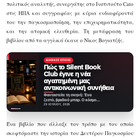
πολιτικός αναλυτής, συνεργάτης στο Ινστιτούτο Cato
στις ΗΠΑ και συγγραφέας με κύρια ενδιαφέροντά
του την παγκοσμιοποίηση, την επιχειρηματικότητα,
και την ατομική ελευθερία. Τη μετάφραση του
βιβλίου από τα αγγλικά έκανε ο Νίκος Βογιατζής.
ΔΙΆΒΑΣΕ ΕΠΊΣΗΣ
Πώς το Silent Book
Club έγινε η νέα
αγαπημένη μας
αντικοινωνική συνήθεια
Φανταστείτε τη σκηνή: Ένα
ζεστό, βραδινό μπαρ. Ο κόσμος
γύρω πίνει κοκτέιλ, γελάει,
29 ΙΟΥΛΊΟΥ, 2026
φλερτάρει, ζει τη…
Ένα βιβλίο που άλλαξε τον τρόπο με τον οποίο
σκεφτόμαστε την ιστορία του Δευτέρου Παγκοσμίου