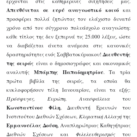
έρχονται στις καθημερινές συζητήσεις μας.
Απευθύνεται σε ευρύ αναγνωστικό κοινό
και
προσφέρει πολλά ζητώντας τον ελάχιστο δυνατό
χρόνο από τον σύγχρονο πολυάσχολο αναγνώστη:
κάθε τίτλος της δεν ξεπερνά τις 25.000 λέξεις, ώστε
να διαβάζεται άνετα ανάμεσα στις κανονικές
Διευθυντής
δραστηριότητες ενός Σαββατοκύριακου!
της σειράς
είναι ο δημοσιογράφος και οικονομικός
Μπάμπης Παπαδημητρίου
αναλυτής
. Τα τρία
πρώτα βιβλία της σειράς, τα οποία θα
κυκλοφορήσουν τέλη Ιανουαρίου, είναι τα εξής:
Πρόσφυγες, Ευρώπη, Ανασφάλεια
του
Κωνσταντίνου Φίλη
, Διευθυντή Ερευνών του
Ινστιτούτου Διεθνών Σχέσεων,
Κλιματική Αλλαγή
της
Εμμανουέλας Δούση
, Αναπληρώτριας Καθηγήτριας
Διεθνών Σχέσεων και
Φιλελευθερισμός
του