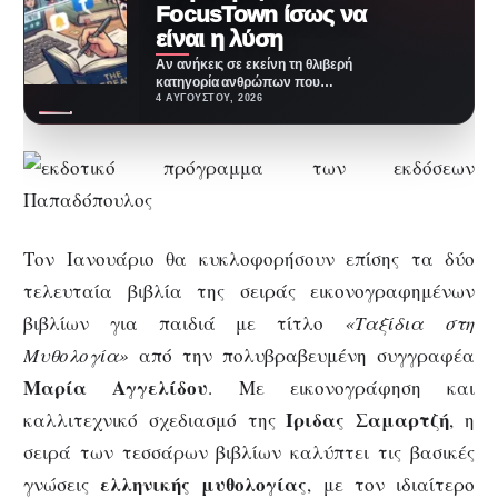
FocusTown ίσως να
είναι η λύση
Αν ανήκεις σε εκείνη τη θλιβερή
κατηγορία ανθρώπων που
ανοίγουν βιβλίο με όλη την καλή
4 ΑΥΓΟΎΣΤΟΥ, 2026
διάθεση,…
Τον Ιανουάριο θα κυκλοφορήσουν επίσης τα δύο
τελευταία βιβλία της σειράς εικονογραφημένων
βιβλίων για παιδιά με τίτλο
«Ταξίδια στη
Μυθολογία»
από την πολυβραβευμένη συγγραφέα
Μαρία Αγγελίδου
. Με εικονογράφηση και
Ίριδας Σαμαρτζή
καλλιτεχνικό σχεδιασμό της
, η
σειρά των τεσσάρων βιβλίων καλύπτει τις βασικές
ελληνικής μυθολογίας
γνώσεις
, με τον ιδιαίτερο