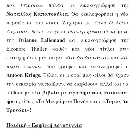
μου Ιστορία»,
πάντα με εικονογράφηση της
Ναταλίας Καπατσούλια
. Θα κυκλοφορήσει η νέα
περιπέτεια του λύκου Ζαχαρία με τίτλο
Ο λύκος
Ζαχαρίας θέλει να γίνει σούπερ ήρωας
σε κείμενο
Orianne
Lallemand
της
και εικονογράφηση της
Eleonore
Thuller
καθώς και νέοι τίτλοι στις
επιτυχημένες μας σειρές «
Τα ζουζουνάκια»
και
«Το
μικρό λυκάκι»
που γράφει και εικονογραφεί ο
Antoon Krings.
Τέλος, οι μικροί μας φίλοι θα έχουν
την ευκαιρία να παίξουν, να διαβάσουν αλλά και να
νέα βιβλία με αγαπημένους παιδικούς
μάθουν με
ήρωες
«Το Μικρό μου Πόνυ»
«Τόμας το
όπως
και ο
Τρενάκι»!
Παιδική – Εφηβική Λογοτεχνία