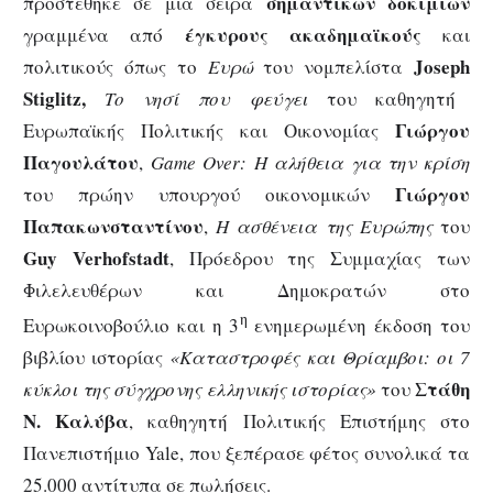
σημαντικών δοκιμίων
προστέθηκε σε μία σειρά
έγκυρους ακαδημαϊκούς
γραμμένα από
και
Joseph
πολιτικούς όπως το
Ευρώ
του νομπελίστα
Stiglitz,
Το νησί που φεύγει
του καθηγητή
Γιώργου
Ευρωπαϊκής Πολιτικής και Οικονομίας
Παγουλάτου
,
Game
Over
: Η αλήθεια για την κρίση
Γιώργου
του πρώην υπουργού οικονομικών
Παπακωνσταντίνου
,
Η ασθένεια της Ευρώπης
του
Guy
Verhofstadt
, Πρόεδρου της Συμμαχίας των
Φιλελευθέρων και Δημοκρατών στο
η
Ευρωκοινοβούλιο και η 3
ενημερωμένη έκδοση του
βιβλίου ιστορίας
«Καταστροφές και Θρίαμβοι: οι 7
Στάθη
κύκλοι της σύγχρονης ελληνικής ιστορίας»
του
Ν. Καλύβα
, καθηγητή Πολιτικής Επιστήμης στο
Πανεπιστήμιο Yale, που ξεπέρασε φέτος συνολικά τα
25.000 αντίτυπα σε πωλήσεις.