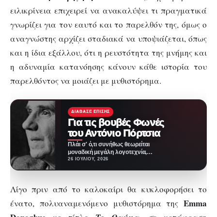
ειλικρίνεια επιχειρεί να ανακαλύψει τι πραγματικά
γνωρίζει για τον εαυτό και το παρελθόν της, όμως ο
αναγνώστης αρχίζει σταδιακά να υποψιάζεται, όπως
και η ίδια εξάλλου, ότι η ρευστότητα της μνήμης και
η αδυναμία κατανόησης κάνουν κάθε ιστορία του
παρελθόντος να μοιάζει με μυθιστόρημα.
ΔΙΆΒΑΣΕ ΕΠΊΣΗΣ
Για τις βουβές Φωνές
του Αντόνιο Πόρτσια
Πλάι σ' ό,τι συνήθως θεωρείται
μοναδική μεγάλη λογοτεχνία,
πλάι σε έργα ογκώδη,
26 ΙΟΥΛΊΟΥ, 2026
περίπλοκα, "εγκυκλοπαιδικά",
μένουν στο…
Λίγο πριν από το καλοκαίρι θα κυκλοφορήσει το
Emma
ένατο, πολυαναμενόμενο μυθιστόρημα της