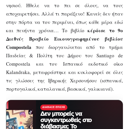
νησιού. Ήθελε να το πει σε όλους, να τους
αποχαιρετήσει. Αλλά τι παράξενο! Κανείς δεν ήταν
στην πόρτα να τον περιμένει, όπως κάθε μέρα εδώ
κέρδισε το
9ο
και πενήντα χρόνια… Το βιβλίο
Διεθνές Βραβείο Εικονογραφημένου βιβλίου
Compostela
που διοργανώνεται από το τμήμα
Παιδείας & Πολίτη του Δήμου του Santiago de
Compostela και τον Ισπανικό εκδοτικό οίκο
Kalandra
ka
, μεταφράστηκε και κυκλοφορεί σε όλες
τις γλώσσες της Ιβηρικής Χερσονήσου (ισπανικά,
πορτογαλικά, καταλανικά, βασκικά, γαλικιανά).
ΔΙΆΒΑΣΕ ΕΠΊΣΗΣ
Δεν μπορείς να
συγκεντρωθείς στο
διάβασμα; Το