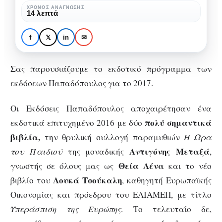
πρόγραμμα
ΧΡΌΝΟΣ ΑΝΆΓΝΩΣΗΣ
14 λεπτά
ΒΙΒΛΊΟ
ΒΙΒΛΙΟΝΈΑ
των
Αυτό είναι το εκδοτικό
εκδόσεων
πρόγραμμα των εκδόσεων
f
𝕏
in
✉
Παπαδόπουλος
Παπαδόπουλος για το 2017
για
Σας παρουσιάζουμε το εκδοτικό πρόγραμμα των
το
εκδόσεων Παπαδόπουλος για το 2017.
2017
Οι Εκδόσεις Παπαδόπουλος αποχαιρέτησαν ένα
πολύ σημαντικά
εκδοτικά επιτυχημένο 2016 με δύο
βιβλία,
την θρυλική συλλογή παραμυθιών
Η Ώρα
Αντιγόνης Μεταξά
του Παιδιού
της μοναδικής
,
Θεία Λένα
γνωστής σε όλους μας ως
και το νέο
Λουκά Τσούκαλη
βιβλίο του
, καθηγητή Ευρωπαϊκής
Οικονομίας και πρόεδρου του ΕΛΙΑΜΕΠ, με τίτλο
Υπεράσπιση της Ευρώπης
. Το τελευταίο δε,