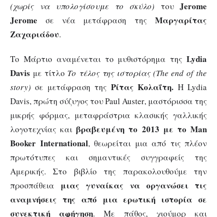
Jerome
(χωρίς να υπολογίσουμε το σκύλο)
του
Jerome
Μαργαρίτας
σε νέα μετάφραση της
Ζαχαριάδου
.
Lydia
Το Μάρτιο αναμένεται το μυθιστόρημα της
Davis
με τίτλο
Το τέλος της ιστορίας (
The
end
of
the
Ρίτας Κολαΐτη.
story
)
σε μετάφραση της
Η
Lydia
Davis
, πρώτη σύζυγος του
Paul
Auster
, μαστόρισσα της
μικρής φόρμας, μεταφράστρια κλασικής γαλλικής
βραβευμένη το 2013 με το
Man
λογοτεχνίας και
Booker
International
, θεωρείται μια από τις πλέον
πρωτότυπες και σημαντικές συγγραφείς της
Αμερικής. Στο βιβλίο της παρακολουθούμε την
μιας γυναίκας να οργανώσει τις
προσπάθεια
αναμνήσεις της από μια ερωτική ιστορία σε
συνεκτική αφήγηση
. Με πάθος, χιούμορ και