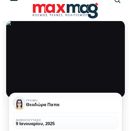
Αναζήτ
άρθρω
Παιδί
ΓΡΆΦΕΙ
Θεοδώρα Παπα
και
βιβλίο:
ΔΗΜΟΣΙΕΎΤΗΚΕ
9 Ιανουαρίου, 2025
Μια