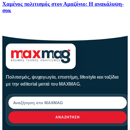
Χαμένος πολιτισμός στον Αμαζόνιο: Η ανακάλυψη-
σοκ
Για δεκαετίες, ο Αμαζόνιος θεωρούνταν μια σχεδόν παρθένα
ζούγκλα, ανέγγιχτη
Πολιτισμός, ψυχαγωγία, επιστήμη, lifestyle και ταξίδια
με την editorial ματιά του MAXMAG.
Αναζήτηση
ΑΝΑΖΉΤΗΣΗ