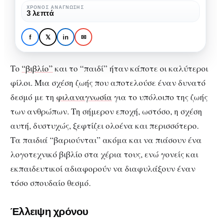
σχέση
ΧΡΌΝΟΣ ΑΝΆΓΝΩΣΗΣ
3 λεπτά
που
ΒΙΒΛΊΟ
χάνεται…
Παιδί και βιβλίο: Μια
f
𝕏
in
✉
σχέση που χάνεται…
Το
“βιβλίο”
και το “παιδί” ήταν κάποτε οι καλύτεροι
φίλοι. Μια σχέση ζωής που αποτελούσε έναν δυνατό
δεσμό με τη
φιλαναγνωσία
για το υπόλοιπο της ζωής
των ανθρώπων. Τη σήμερον εποχή, ωστόσο, η σχέση
αυτή, δυστυχώς, ξεφτίζει ολοένα και περισσότερο.
Τα παιδιά “βαριούνται” ακόμα και να πιάσουν ένα
λογοτεχνικό βιβλίο στα χέρια τους, ενώ γονείς και
εκπαιδευτικοί αδιαφορούν να διαφυλάξουν έναν
τόσο σπουδαίο θεσμό.
Έλλειψη χρόνου