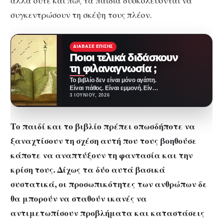
αλλά ούτε και πως τα παιδιά δυσκολεύονται να
συγκεντρώσουν τη σκέψη τους πλέον.
ΔΙΆΒΑΣΕ ΕΠΊΣΗΣ
Ποιοι τελικά διδάσκουν
τη φιλαναγνωσία ;
Το βιβλίο δεν είναι μόνο αγάπη.
Είναι πάθος. Είναι εμμονή. Είναι
τρόπος ζωής! Η φιλαναγνωσία
3 ΙΟΥΝΊΟΥ, 2026
είναι…
Το παιδί και το βιβλίο πρέπει οπωσδήποτε να
ξαναχτίσουν τη σχέση αυτή που τους βοηθούσε
κάποτε να αναπτύξουν τη φαντασία και την
κρίση τους. Δίχως τα δύο αυτά βασικά
συστατικά, οι προσωπικότητες των ανθρώπων δε
θα μπορούν να σταθούν ικανές να
αντιμετωπίσουν προβλήματα και καταστάσεις