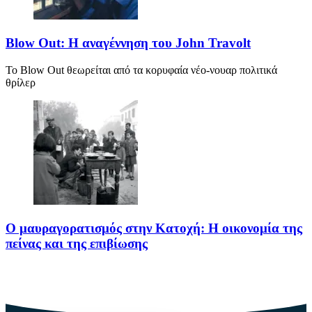
Blow Out: Η αναγέννηση του John Travolt
Το Blow Out θεωρείται από τα κορυφαία νέο-νουαρ πολιτικά
θρίλερ
Ο μαυραγορατισμός στην Κατοχή: Η οικονομία της
πείνας και της επιβίωσης
Ο μαυραγορατισμός στην Κατοχή δεν υπήρξε απλώς μια παράνομη
οικονομική