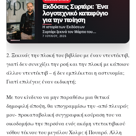
Εκδόσεις Συρτάρι: Ένα
λογοτεχνικό καταφύγιο
για την ποίηση
Η ιστορία των Εκδόσεων
Συρτάρι ξεκινά τον Μάρτιο του
2020, όταν ο κόσμος φρέναρε
7 ΙΟΥΛΊΟΥ, 2026
απότομα και…
2. Ξεκινάς την πλοκή του βιβλίου με έναν ντεντέκτιβ,
γιατί δεν συνεχίζει την ροή και την πλοκή με κάποιον
άλλον ντεντέκτιβ – ή δεν εμπλέκεται η αστυνομία;
Γιατί επιλέγεις έναν εκδικητή;
Με τον κίνδυνο να μην παραθέσω μια θετικά
δημοφιλή άποψη, θα υπογραμμίσω την -από πλευράς
μου- προκαταβολική συγγραφική κούραση του να
οικοδομήσω την περσόνα ενός ακόμη ντετεκτιβικού
νόθου τέκνου του μεγάλου Χολμς ή Πουαρό. Άλλη