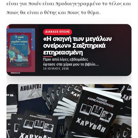
είναι για ποιόν είναι προδιαγεγραμμένο το τέλος και
ποιος θα είναι ο θύτης και ποιος το θύμα.
ΔΙΆΒΑΣΕ ΕΠΊΣΗΣ
«Η σκηνή των μεγάλων
ονείρων» Σαιξπηρικά
επηρεασμένη
Πριν από λίγες εβδομάδες
έφτασε στα χέρια μου το βιβλίο
της Monica Gutierrez με τίτλο
10 ΙΟΥΛΊΟΥ, 2026
«Η…