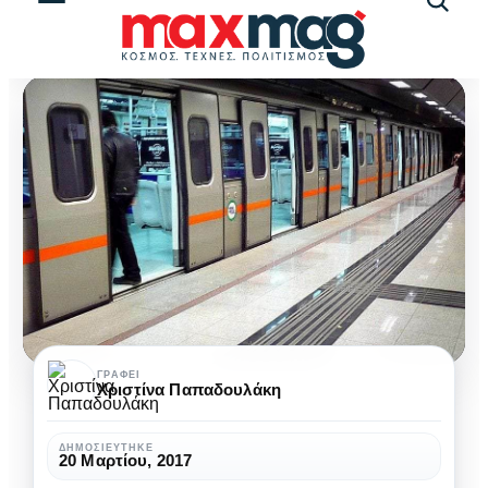
Αναζήτ
άρθρω
Κλειστοί
ΓΡΆΦΕΙ
Χριστίνα Παπαδουλάκη
θα
παραμείνουν
ΔΗΜΟΣΙΕΎΤΗΚΕ
20 Μαρτίου, 2017
2