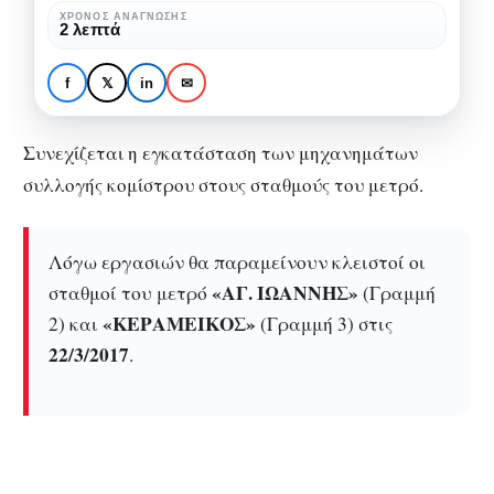
σταθμοί
ΧΡΌΝΟΣ ΑΝΆΓΝΩΣΗΣ
ΧΩΡΊΣ ΚΑΤΗΓΟΡΊΑ
2 λεπτά
του
Κλειστοί θα
μετρό
παραμείνουν 2 σταθμοί
f
𝕏
in
✉
στις
του μετρό στις 22
22
Μαρτίου
Συνεχίζεται η εγκατάσταση των μηχανημάτων
Μαρτίου
συλλογής κομίστρου στους σταθμούς του μετρό.
Λόγω εργασιών θα παραμείνουν κλειστοί οι
«ΑΓ. ΙΩΑΝΝΗΣ»
σταθμοί του μετρό
(Γραμμή
«ΚΕΡΑΜΕΙΚΟΣ»
2) και
(Γραμμή 3) στις
22/3/2017
.