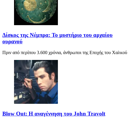
Δίσκος της Νέμπρα: Το μυστήριο του αρχαίου
ουρανού
Πριν από περίπου 3.600 χρόνια, άνθρωποι της Εποχής του Χαλκού
Blow Out: Η αναγέννηση του John Travolt
Το Blow Out θεωρείται από τα κορυφαία νέο-νουαρ πολιτικά
θρίλερ