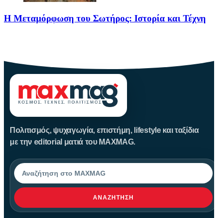
Η Μεταμόρφωση του Σωτήρος: Ιστορία και Τέχνη
Η Μεταμόρφωση του Σωτήρος: Ιστορία και Έθιμα Στις 6
Αυγούστου
Πολιτισμός, ψυχαγωγία, επιστήμη, lifestyle και ταξίδια
με την editorial ματιά του MAXMAG.
Αναζήτηση
ΑΝΑΖΉΤΗΣΗ