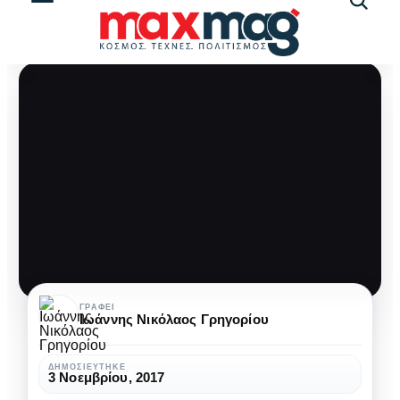
Αναζήτ
άρθρω
Αύξηση
ΓΡΆΦΕΙ
Ιωάννης Νικόλαος Γρηγορίου
ποινής
για
ΔΗΜΟΣΙΕΎΤΗΚΕ
3 Νοεμβρίου, 2017
τον