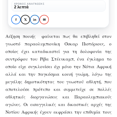
Όσκαρ
ΧΡΌΝΟΣ ΑΝΆΓΝΩΣΗΣ
2 λεπτά
Πιστόριους
ΧΩΡΊΣ ΚΑΤΗΓΟΡΊΑ
Αύξηση ποινής για τον
f
𝕏
in
✉
Όσκαρ Πιστόριους
Αύξηση ποινής φαίνεται πως θα επιβληθεί στον
γνωστό παραολυμπιονίκη Όσκαρ Πιστόριους, ο
οποίος έχει καταδικαστεί για τη δολοφονία της
συντρόφου του Ρίβα Στέενκαμπ, ένα έγκλημα το
οποίο είχε συγκλονίσει όχι μόνο την Νότια Αφρική
αλλά και την παγκόσμια κοινή γνώμη, λόγω της
μεγάλης δημοτικότητας του γνωστού αθλητή, που
αποτελούσε πρότυπο και συμμετείχε σε πολλές
αθλητικές διοργανώσεις και Παραολυμπιακούς
αγώνες. Οι εισαγγελικές και δικαστικές αρχές της
Νοτίου Αφρικής έχουν εκφράσει την επιθυμία τους