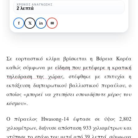
λόγω
ΧΡΌΝΟΣ ΑΝΆΓΝΩΣΗΣ
ΧΩΡΊΣ ΚΑΤΗΓΟΡΊΑ
2 λεπτά
επιτυχούς
Πανηγυρισμοί στη
εκτόξευσης
Βόρεια Κορέα λόγω
f
𝕏
in
✉
πυραύλου
επιτυχούς εκτόξευσης
πυραύλου
Σε εορταστικό κλίμα βρίσκεται η Βόρεια Κορέα
καθώς σύμφωνα με
είδηση που μετέφερε η κρατική
τηλεόραση της χώρας
, στέφθηκε με επιτυχία η
εκτόξευση διηπειρωτικού βαλλιστικού πυραύλου, ο
οποίος «
μπορεί να χτυπήσει οποιοδήποτε μέρος του
κόσμου
».
Ο πύραυλος Hwasong-14 έφτασε σε ύψος 2,802
χιλιομέτρων, διήνυσε απόσταση 933 χιλιομέτρων και
χτύπησε το στόχο του μετά από 39 λεπτά, σύμφωνα