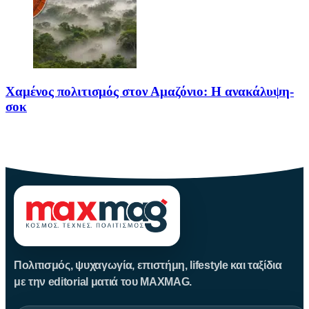
Χαμένος πολιτισμός στον Αμαζόνιο: Η ανακάλυψη-
σοκ
Για δεκαετίες, ο Αμαζόνιος θεωρούνταν μια σχεδόν παρθένα
ζούγκλα, ανέγγιχτη
Πολιτισμός, ψυχαγωγία, επιστήμη, lifestyle και ταξίδια
με την editorial ματιά του MAXMAG.