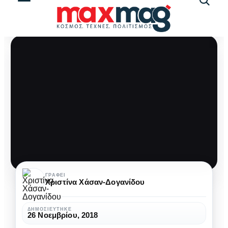
Αναζήτ
άρθρω
«A
ΓΡΆΦΕΙ
Χριστίνα Χάσαν-Δογανίδου
Private
War»:
ΔΗΜΟΣΙΕΎΤΗΚΕ
26 Νοεμβρίου, 2018
Η