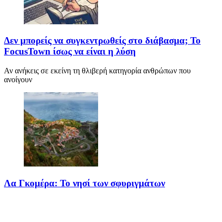
Δεν μπορείς να συγκεντρωθείς στο διάβασμα; Το
FocusTown ίσως να είναι η λύση
Αν ανήκεις σε εκείνη τη θλιβερή κατηγορία ανθρώπων που
ανοίγουν
Λα Γκομέρα: Το νησί των σφυριγμάτων
Πηγή: media.houseandgarden.co.ukΜακριά από τα πολύβουα
θέρετρα και τις κοσμοπολίτικες εικόνες