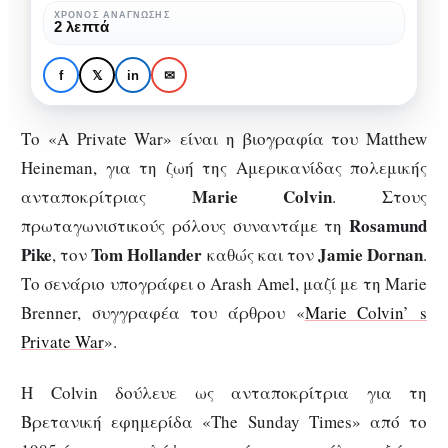
βιογραφία
ΧΡΌΝΟΣ ΑΝΆΓΝΩΣΗΣ
ΚΙΝΗΜΑΤΟΓΡΆΦΟΣ
ΠΡΟΤΆΣΕΙΣ ΤΑΙΝΙΏΝ
2 λεπτά
μιας
«A Private War»: Η
πολεμικής
βιογραφία μιας
f
𝕏
in
✉
ανταποκρίτριας
πολεμικής
ανταποκρίτριας
Το «A Private War» είναι η βιογραφία του Matthew
Heineman, για τη ζωή της Αμερικανίδας πολεμικής
Marie Colvin
ανταποκρίτριας
. Στους
Rosamund
πρωταγωνιστικούς ρόλους συναντάμε τη
Pike
Tom Hollander
Jamie Dornan
, τον
καθώς και τον
.
Το σενάριο υπογράφει ο Arash Amel, μαζί με τη Marie
Brenner, συγγραφέα του άρθρου «
Marie Colvin’ s
Private War
».
Η Colvin δούλευε ως ανταποκρίτρια για τη
Βρετανική εφημερίδα «The Sunday Times» από το