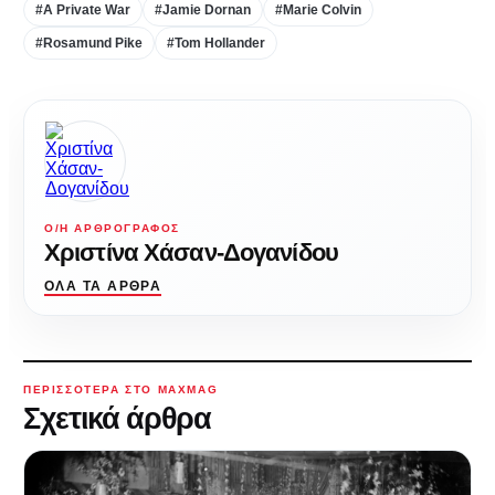
#A Private War
#Jamie Dornan
#Marie Colvin
#Rosamund Pike
#Tom Hollander
Ο/Η ΑΡΘΡΟΓΡΆΦΟΣ
Χριστίνα Χάσαν-Δογανίδου
ΌΛΑ ΤΑ ΆΡΘΡΑ
ΠΕΡΙΣΣΌΤΕΡΑ ΣΤΟ MAXMAG
Σχετικά άρθρα