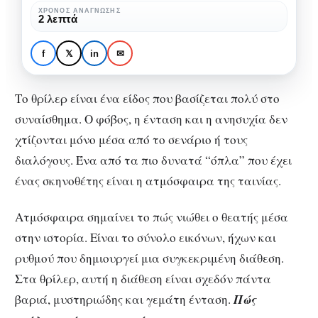
στα
ΧΡΌΝΟΣ ΑΝΆΓΝΩΣΗΣ
SPECIALS
ΚΙΝΗΜΑΤΟΓΡΆΦΟΣ
2 λεπτά
θρίλερ
Η σημασία της
ατμόσφαιρας στα
f
𝕏
in
✉
θρίλερ
Το θρίλερ είναι ένα είδος που βασίζεται πολύ στο
συναίσθημα. Ο φόβος, η ένταση και η ανησυχία δεν
χτίζονται μόνο μέσα από το σενάριο ή τους
διαλόγους. Ένα από τα πιο δυνατά “όπλα” που έχει
ένας σκηνοθέτης είναι η ατμόσφαιρα της ταινίας.
Ατμόσφαιρα σημαίνει το πώς νιώθει ο θεατής μέσα
στην ιστορία. Είναι το σύνολο εικόνων, ήχων και
ρυθμού που δημιουργεί μια συγκεκριμένη διάθεση.
Στα θρίλερ, αυτή η διάθεση είναι σχεδόν πάντα
βαριά, μυστηριώδης και γεμάτη ένταση.
Πώς