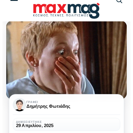
Αναζήτ
άρθρω
Η
ΓΡΆΦΕΙ
Δημήτρης Φωτιάδης
σημασία
της
ΔΗΜΟΣΙΕΎΤΗΚΕ
29 Απριλίου, 2025
ατμόσφαιρας