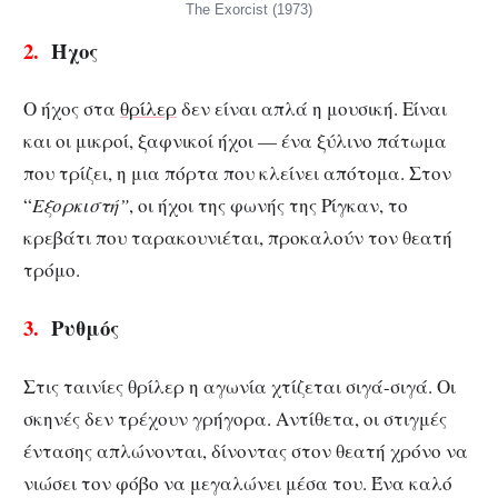
The Exorcist (1973)
2.
Ήχος
Ο ήχος στα
θρίλερ
δεν είναι απλά η μουσική. Είναι
και οι μικροί, ξαφνικοί ήχοι — ένα ξύλινο πάτωμα
που τρίζει, η μια πόρτα που κλείνει απότομα. Στον
“
Εξορκιστή”
, οι ήχοι της φωνής της Ρίγκαν, το
κρεβάτι που ταρακουνιέται, προκαλούν τον θεατή
τρόμο.
3.
Ρυθμός
Στις ταινίες θρίλερ η αγωνία χτίζεται σιγά-σιγά. Οι
σκηνές δεν τρέχουν γρήγορα. Αντίθετα, οι στιγμές
έντασης απλώνονται, δίνοντας στον θεατή χρόνο να
νιώσει τον φόβο να μεγαλώνει μέσα του. Ένα καλό