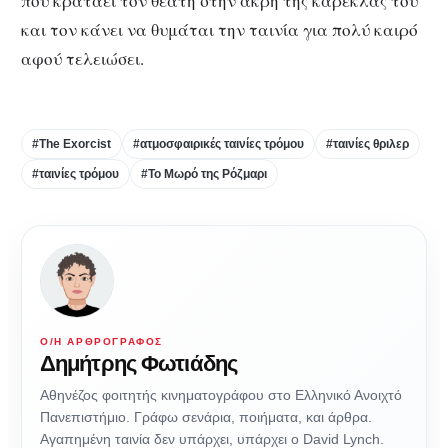
που κρατάει τον θεατή στην άκρη της καρέκλας του
και τον κάνει να θυμάται την ταινία για πολύ καιρό
αφού τελειώσει.
#The Exorcist
#ατμοσφαιρικές ταινίες τρόμου
#ταινίες θριλερ
#ταινίες τρόμου
#Το Μωρό της Ρόζμαρι
Ο/Η ΑΡΘΡΟΓΡΆΦΟΣ
Δημήτρης Φωτιάδης
Αθηνέζος φοιτητής κινηματογράφου στο Ελληνικό Ανοιχτό
Πανεπιστήμιο. Γράφω σενάρια, ποιήματα, και άρθρα.
Αγαπημένη ταινία δεν υπάρχει, υπάρχει ο David Lynch.