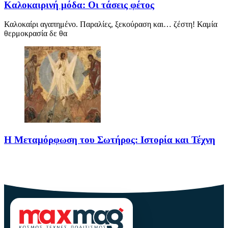
Καλοκαιρινή μόδα: Οι τάσεις φέτος
Καλοκαίρι αγαπημένο. Παραλίες, ξεκούραση και… ζέστη! Καμία
θερμοκρασία δε θα
Η Μεταμόρφωση του Σωτήρος: Ιστορία και Τέχνη
Η Μεταμόρφωση του Σωτήρος: Ιστορία και Έθιμα Στις 6
Αυγούστου