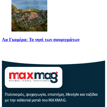
Λα Γκομέρα: Το νησί των σφυριγμάτων
Πηγή: media.houseandgarden.co.ukΜακριά από τα πολύβουα
θέρετρα και τις κοσμοπολίτικες εικόνες
Πολιτισμός, ψυχαγωγία, επιστήμη, lifestyle και ταξίδια
με την editorial ματιά του MAXMAG.