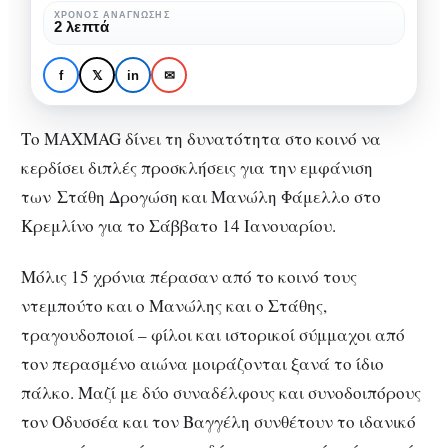
τους
ΧΡΌΝΟΣ ΑΝΆΓΝΩΣΗΣ
ΔΙΑΓΩΝΙΣΜΟΊ
2 λεπτά
Στάθη
Κερδίστε διπλές
Δρογώση
προσκλήσεις για τους
f
𝕏
in
✉
και
Στάθη Δρογώση και
Μανώλη
Μανώλη Φάμελλο
Τo MAXMAG δίνει τη δυνατότητα στο κοινό να
Φάμελλο
κερδίσει διπλές προσκλήσεις για την εμφάνιση
των Στάθη Δρογώση και Μανώλη Φάμελλο στο
Κρεμλίνο για το Σάββατο 14 Ιανουαρίου.
Μόλις 15 χρόνια πέρασαν από το κοινό τους
ντεμπούτο και ο Μανώλης και ο Στάθης,
τραγουδοποιοί – φίλοι και ιστορικοί σύμμαχοι από
τον περασμένο αιώνα μοιράζονται ξανά το ίδιο
πάλκο. Μαζί με δύο συναδέλφους και συνοδοιπόρους
τον Οδυσσέα και τον Βαγγέλη συνθέτουν το ιδανικό