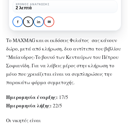
βιβλίου
ΧΡΌΝΟΣ ΑΝΆΓΝΩΣΗΣ
ΒΙΒΛΊΟ
ΔΙΑΓΩΝΙΣΜΟΊ
2 λεπτά
“Μαίανδρος-
Κερδίστε δυο αντίτυπα
Το
του βιβλίου
f
𝕏
in
✉
βουνό
“Μαίανδρος-Το βουνό
των
των Κενταύρων”
Το MAXMAG και οι εκδόσεις Φυλάτος σας κάνουν
Κενταύρων”
δώρο, μετά από κλήρωση, δυο αντίτυπα του βιβλίου
“Μαίανδρος-Το βουνό των Κενταύρων του Πέτρου
Σοφιανίδη. Για να λάβεις μέρος στην κλήρωση το
μόνο που χρειάζεται είναι να συμπληρώσεις την
παρακάτω φόρμα συμμετοχής.
Ημερομηνία έναρξης:
17/5
Ημερομηνία λήξης:
22/5
Οι νικητές είναι