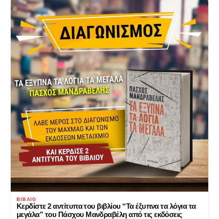
ΒΙΒΛΊΟ
Κερδίστε 2 αντίτυπα του βιβλίου “Τα έξυπνα τα λόγια τα
μεγάλα” του Πάσχου Μανδραβέλη από τις εκδόσεις