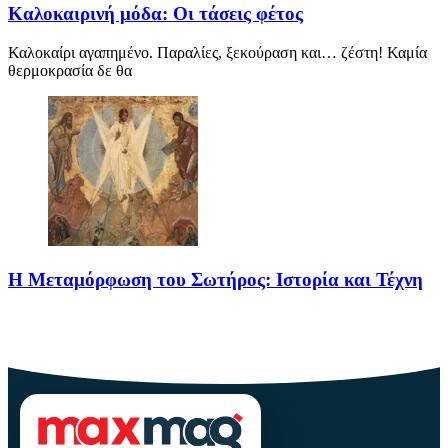
Καλοκαιρινή μόδα: Οι τάσεις φέτος
Καλοκαίρι αγαπημένο. Παραλίες, ξεκούραση και… ζέστη! Καμία
θερμοκρασία δε θα
Η Μεταμόρφωση του Σωτήρος: Ιστορία και Τέχνη
Η Μεταμόρφωση του Σωτήρος: Ιστορία και Έθιμα Στις 6
Αυγούστου