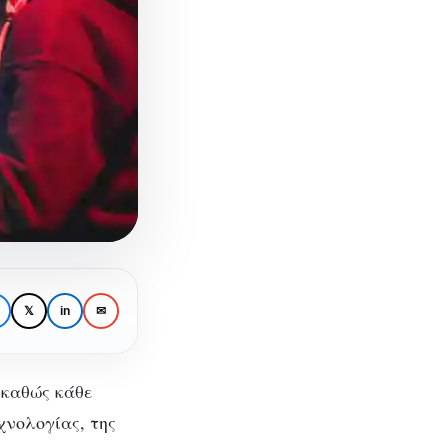
𝕏
in
✉
 καθώς κάθε
χνολογίας, της