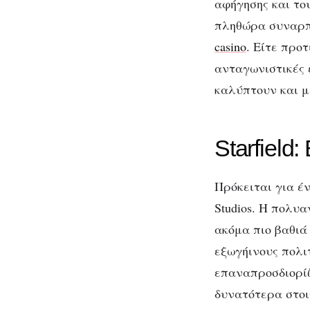
του
αφήγησης και του
2025
πληθώρα συναρπα
casino
. Είτε προ
ανταγωνιστικές 
καλύπτουν και 
Τα
Starfield
Πρόκειται για έν
Studios. Η πολυα
ακόμα πιο βαθιά
εξωγήινους πολι
επαναπροσδιορίζ
δυνατότερα στοιχ