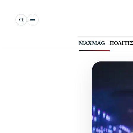
Αναζήτηση
άρθρων
+
MAXMAG
ΠΟΛΙΤΙ