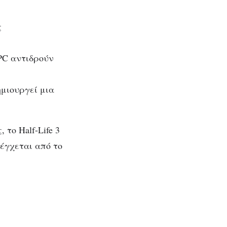
ς
PC αντιδρούν
μιουργεί μια
 το Half-Life 3
λέγχεται από το