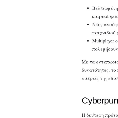
Βελτιωμένη 
καιρικά φα
Νέες αναζητ
παιχνιδιού 
Multiplayer
πολεμήσουν
Με τα εντυπωσια
δυνατότητες, το 
λάτρεις της επι
Cyberpun
Η δεύτερη πρότα