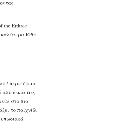
οντας
 the Erdtree
τα καλύτερα RPG
ου / περιπέτεια
ά από δεκαετίες
ρεψε στο πιο
ζει το παιχνίδι
ντυπωσιακά