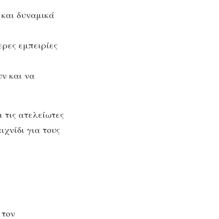
 και δυναμικά
ερες εμπειρίες
υν και να
 τις ατελείωτες
ιχνίδι για τους
 τον