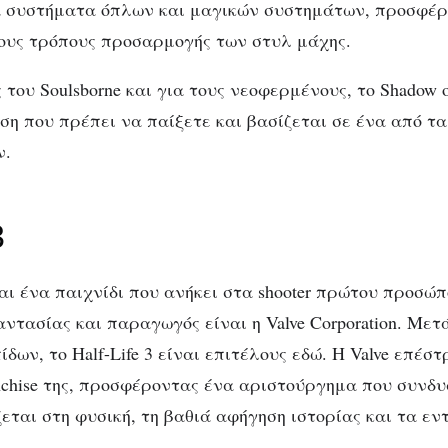
 συστήματα όπλων και μαγικών συστημάτων, προσφέρ
ους τρόπους προσαρμογής των στυλ μάχης.
 του Soulsborne και για τους νεοφερμένους, το Shadow of
αση που πρέπει να παίξετε και βασίζεται σε ένα από 
ν.
3
ίναι ένα παιχνίδι που ανήκει στα shooter πρώτου προσώπ
ντασίας και παραγωγός είναι η Valve Corporation. Μετ
ίδων, το Half-Life 3 είναι επιτέλους εδώ. Η Valve επέστ
nchise της, προσφέροντας ένα αριστούργημα που συνδυά
ζεται στη φυσική, τη βαθιά αφήγηση ιστορίας και τα ε