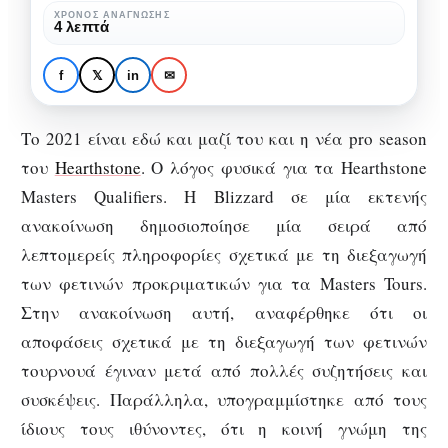
ΧΡΌΝΟΣ ΑΝΆΓΝΩΣΗΣ
4 λεπτά
GAMING
2021 Hearthstone
f
𝕏
in
✉
Masters
Το 2021 είναι εδώ και μαζί του και η νέα pro season
του
Hearthstone
. Ο λόγος φυσικά για τα Hearthstone
Masters Qualifiers. Η Blizzard σε μία εκτενής
ανακοίνωση δημοσιοποίησε μία σειρά από
λεπτομερείς πληροφορίες σχετικά με τη διεξαγωγή
των φετινών προκριματικών για τα Masters Tours.
Στην ανακοίνωση αυτή, αναφέρθηκε ότι οι
αποφάσεις σχετικά με τη διεξαγωγή των φετινών
τουρνουά έγιναν μετά από πολλές συζητήσεις και
συσκέψεις. Παράλληλα, υπογραμμίστηκε από τους
ίδιους τους ιθύνοντες, ότι η κοινή γνώμη της