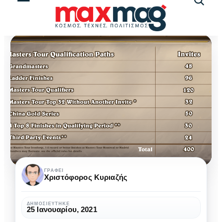
Αναζήτ
άρθρω
2021
ΓΡΆΦΕΙ
Χριστόφορος Κυριαζής
Hearthstone
Masters
ΔΗΜΟΣΙΕΎΤΗΚΕ
25 Ιανουαρίου, 2021