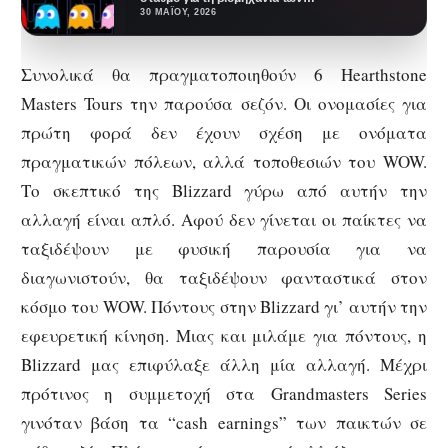
βιντεοπαιχνιδιών, καθώς τότε
30 ΜΑΪ́ΟΥ, 2026
κυκλοφόρησε το θρυλικό Pac-
Man.…
Συνολικά θα πραγματοποιηθούν 6 Hearthstone
Masters Tours την παρούσα σεζόν. Οι ονομασίες για
πρώτη φορά δεν έχουν σχέση με ονόματα
πραγματικών πόλεων, αλλά τοποθεσιών του WOW.
Το σκεπτικό της Blizzard γύρω από αυτήν την
αλλαγή είναι απλό. Αφού δεν γίνεται οι παίκτες να
ταξιδέψουν με φυσική παρουσία για να
διαγωνιστούν, θα ταξιδέψουν φανταστικά στον
κόσμο του WOW. Πόντους στην Blizzard γι’ αυτήν την
εφευρετική κίνηση. Μιας και μιλάμε για πόντους, η
Blizzard μας επιφύλαξε άλλη μία αλλαγή. Μέχρι
πρότινος η συμμετοχή στα Grandmasters Series
γινόταν βάση τα “cash earnings” των παικτών σε