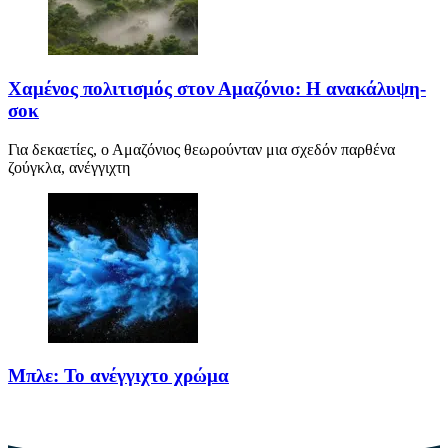
Χαμένος πολιτισμός στον Αμαζόνιο: Η ανακάλυψη-
σοκ
Για δεκαετίες, ο Αμαζόνιος θεωρούνταν μια σχεδόν παρθένα
ζούγκλα, ανέγγιχτη
Μπλε: Το ανέγγιχτο χρώμα
Το μπλε δεν είναι ένα απλό χρώμα της φύσης· είναι