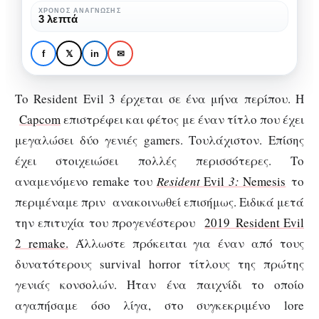
Trailers
ΧΡΌΝΟΣ ΑΝΆΓΝΩΣΗΣ
3 λεπτά
και
GAMING
Gameplay
Resident Evil 3 – Trailers
f
𝕏
in
✉
και Gameplay
Το Resident Evil 3 έρχεται σε ένα μήνα περίπου. Η
Capcom
επιστρέφει και φέτος με έναν τίτλο που έχει
μεγαλώσει δύο γενιές gamers. Τουλάχιστον. Επίσης
έχει στοιχειώσει πολλές περισσότερες. Το
αναμενόμενο remake του
Resident
E
vil
3:
Nemesis
το
περιμέναμε πριν ανακοινωθεί επισήμως. Ειδικά μετά
την επιτυχία του προγενέστερου
2019 Resident Evil
2 remake.
Άλλωστε πρόκειται για έναν από τους
δυνατότερους survival horror τίτλους της πρώτης
γενιάς κονσολών. Ήταν ένα παιχνίδι το οποίο
αγαπήσαμε όσο λίγα, στο συγκεκριμένο lore