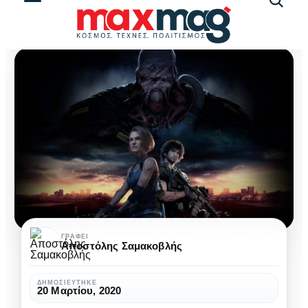
Αναζήτ
άρθρω
Resident
ΓΡΆΦΕΙ
Αποστόλης Σαμακοβλής
Evil
3
ΔΗΜΟΣΙΕΎΤΗΚΕ
20 Μαρτίου, 2020
–