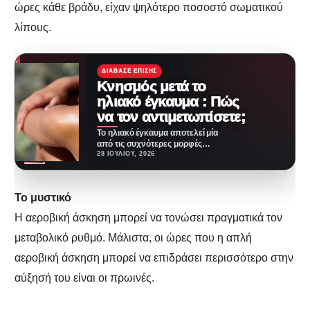
ώρες κάθε βράδυ, είχαν ψηλότερο ποσοστό σωματικού
λίπους.
ΔΙΆΒΑΣΕ ΕΠΊΣΗΣ
Κνησμός μετά το
ηλιακό έγκαυμα : Πώς
να τον αντιμετωπίσετε;
Το ηλιακό έγκαυμα αποτελεί μία
από τις συχνότερες μορφές
οξείας βλάβης του δέρματος, η
28 ΙΟΥΛΊΟΥ, 2026
οποία προκαλείται…
Το μυστικό
Η αεροβική άσκηση μπορεί να τονώσει πραγματικά τον
μεταβολικό ρυθμό. Μάλιστα, οι ώρες που η απλή
αεροβική άσκηση μπορεί να επιδράσει περισσότερο στην
αύξησή του είναι οι πρωινές.