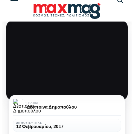
Αναζήτ
άρθρω
Ενισχύστε
ΓΡΆΦΕΙ
Δέσποινα Δημοπούλου
το
μεταβολισμό
ΔΗΜΟΣΙΕΎΤΗΚΕ
12 Φεβρουαρίου, 2017
σας