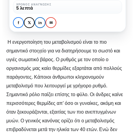
μέσα
ΧΡΌΝΟΣ ΑΝΆΓΝΩΣΗΣ
ΣΏΜΑ & ΥΓΕΊΑ
ΥΓΕΊΑ ΚΑΙ ΠΡΌΛΗΨΗ
5 λεπτά
από
Ενισχύστε το
την
μεταβολισμό σας μέσα
f
𝕏
in
✉
άσκηση
από την άσκηση
Η ενεργοποίηση του μεταβολισμού είναι το πιο
σημαντικό στοιχείο για να διατηρήσουμε το σωστό και
υγιές σωματικό βάρος. Ο ρυθμός με τον οποίο ο
οργανισμός μας καίει θερμίδες εξαρτάται από πολλούς
παράγοντες. Κάποιοι άνθρωποι κληρονομούν
μεταβολισμό που λειτουργεί με γρήγορο ρυθμό.
Σημαντικό ρόλο παίζει επίσης το φύλο. Οι άνδρες καίνε
περισσότερες θερμίδες απ’ όσο οι γυναίκες, ακόμη και
όταν ξεκουράζονται, εξαιτίας των πιο ανεπτυγμένων
μυών. Ο γενικός κανόνας ορίζει ότι ο μεταβολισμός
επιβραδύνεται μετά την ηλικία των 40 ετών. Ενώ δεν