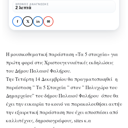
Χριστουγεννιάτικες
H Aννα Μπουρμά στις
ΧΡΌΝΟΣ ΑΝΆΓΝΩΣΗΣ
2 λεπτά
εκδηλώσεις
Χριστουγεννιάτικες
του
εκδηλώσεις του Δήμου
f
𝕏
in
✉
Δήμου
Παλαιού Φαλήρου
Παλαιού
Φαλήρου
Η μουσικοθεματική παράσταση «Τα 5 στοιχεία» για
πρώτη φορά στις Χριστουγεννιάτικές εκδηλώσεις
του Δήμου Παλαιού Φαλήρου.
Την Τετάρτη 14 Δεκεμβρίου θα πραγματοποιηθεί η
παράσταση ” Τα 5 Στοιχεία ” στον ” Πολυχώρο του
Δημαρχείου” του δήμου Παλαιού Φαλήρου όπου θα
έχει την ευκαιρία το κοινό να παρακολουθήσει αυτήν
την εξαιρετική παράσταση που έχει αποσπάσει από
καλλιτέχνες, δημοσιογράφους, sites κ.α