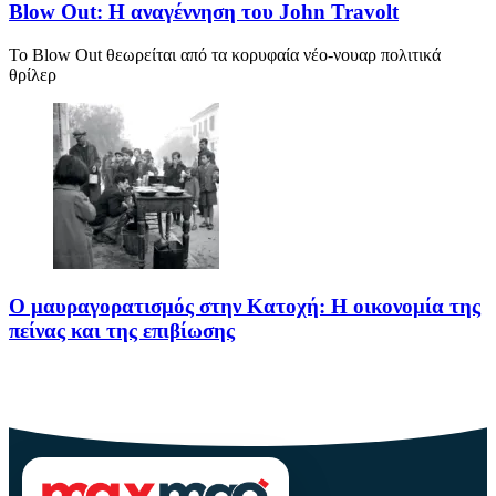
Blow Out: Η αναγέννηση του John Travolt
Το Blow Out θεωρείται από τα κορυφαία νέο-νουαρ πολιτικά
θρίλερ
Ο μαυραγορατισμός στην Κατοχή: Η οικονομία της
πείνας και της επιβίωσης
Ο μαυραγορατισμός στην Κατοχή δεν υπήρξε απλώς μια παράνομη
οικονομική