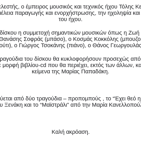
λεστής, ο έμπειρος μουσικός και τεχνικός ήχου Τόλης Κ
μέλεια παραγωγής και ενορχήστρωσης, την ηχοληψία και
του ήχου.
υ δίσκου η συμμετοχή σημαντικών μουσικών όπως η Ζωή
ο Θανάσης Σοφράς (μπάσο), ο Κοσμάς Κοκκόλης (μπουζού
ούτι), ο Γιώργος Τσοκάνης (πιάνο), o Θάνος Γεωργουλάς
ραγούδια του δίσκου θα κυκλοφορήσουν προσεχώς από 
 μορφή βιβλίου-cd που θα περιέχει, εκτός των άλλων, κα
κείμενα της Μαρίας Παπαδάκη.
εται από δύο τραγούδια – προπομπούς , το “Έχει θεό 
υ Ξενάκη και το “Μαϊστράλι” από την Μαρία Κανελλοπού
Καλή ακρόαση.