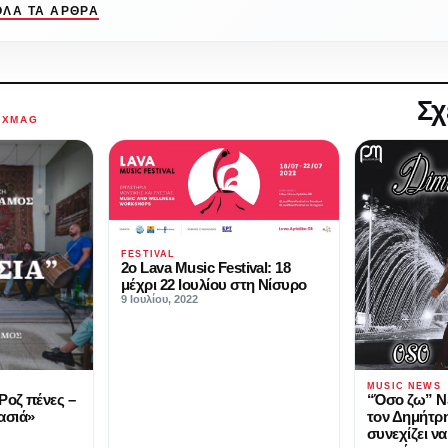
ΌΛΑ ΤΑ ΆΡΘΡΑ
Σχ
AXMAG
FESTIVAL
2ο Lava Music Festival: 18
μέχρι 22 Ιουλίου στη Νίσυρο
9 Ιουλίου, 2022
MUSIC NEWS
“Όσο ζω” Νέ
Ροζ πένες –
τον Δημήτρη
ασιά»
συνεχίζει να