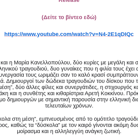
Release
ς “Τα δύσκολα στη μέση” – Εκ
“Μετρονόμος” 2020
(Δείτε το βίντεο εδώ)
ς”
https://www.youtube.com/watch?v=N4-2E1qDIQc
αι η Μαρία Κανελλοπούλου, δύο κυρίες με μεγάλη και 
ηνικού τραγουδιού, δυο γυναίκες που η φιλία τους έχει 
συνεργασία τους ωριμάζει σαν το καλό κρασί συμπράττου
κά. Δημιουργοί των δώδεκα τραγουδιών του δίσκου που τι
έση”, δύο άλλες φίλες και συνεργάτιδες, η στιχουργός 
η και η συνθέτης και κιθαρίστρια Αρετή Κοκκίνου. Πρόκ
υμο δημιουργών με σημαντική παρουσία στην ελληνική δ
τελευταίων χρόνων.
κολα στη μέση”, εμπνευσμένος από το ομότιτλο τραγούδι 
ρος, καθώς τα “δύσκολα” με τον καιρό γίνονται ακόμη δυ
μοίρασμα και η αλληλεγγύη ανάγκη ζωτική.