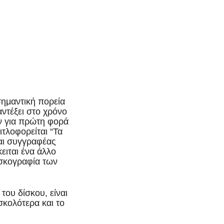
δόσεις
σημαντική πορεία
αντέξει στο χρόνο
ν για πρώτη φορά
τλοφορείται “Τα
και συγγραφέας
ειται ένα άλλο
ισκογραφία των
του δίσκου, είναι
σκολότερα και το