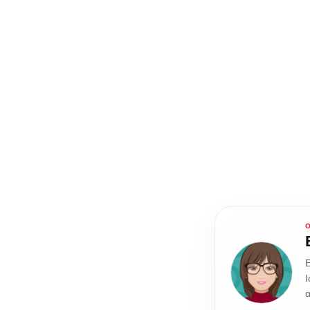
Ε
Ι
α