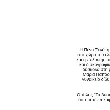
δίσκο
μέση”
–
Εκδόσεις
“Μετρονόμο
2020
H Πένυ Ξενάκη κ
στο χώρο του ελλ
και η πολυετής 
και δισκογραφι
δύσκολα στη μ
Μαρία Παπαδάκ
γυναικείο δίδ
Ο τίτλος “Τα δύσ
όσο ποτέ επίκαι