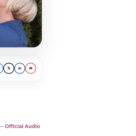
𝕏
in
✉
 Official Audio
ου –