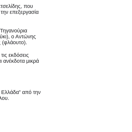
ετσελίδης, που
 την επεξεργασία
 Τηγανούρια
κι), ο Αντώνης
 (φλάουτο).
τις εκδόσεις
ι ανέκδοτα μικρά
η Ελλάδα” από την
λου.