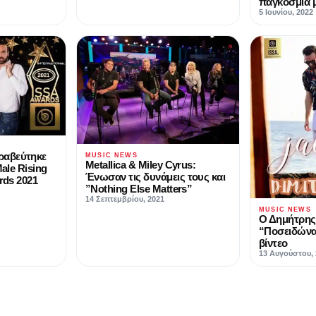
παγκόσμια 
5 Ιουνίου, 2022
ραβεύτηκε
MUSIC NEWS
Metallica & Miley Cyrus:
Male Rising
Ένωσαν τις δυνάμεις τους και
rds 2021
”Nothing Else Matters”
14 Σεπτεμβρίου, 2021
MUSIC NEWS
Ο Δημήτρης
“Ποσειδώνα
βίντεο
13 Αυγούστου, 