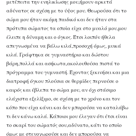
μετέπειτα την ενηλικίωσης μου,ήμουν αρκετά
αδύνατος σε σχέση με το ύψος μου. Θεωρούσα ότι το
σώμα μου ήταν ακόμη παιδικό και δεν ήταν στα
πρότυπα σώματος τα οποία είχα στο μυαλό μου,μου
έλειπε η δύναμη και ο όγκος. Έτσι λοιπόν ήθελα
απεγνωσμένα να βάλω κιλά,προσοχή όμως, μυικά
κιλά. Γράφτηκα σε γυμναστήριο και δώστου
βάρη,πολλά και ασήκωτα,ακολουθούσα πιστά το
πρόγραμμα του γυμναστή. Έχοντας ξεκινήσει και μια
διατροφή όγκου πλούσια σε θερμίδες περνούσε ο
καιρός και έβλεπα το σώμα μου, αν όχι στάσιμο
ελάχιστα εξελίξιμο, σε σχέση με το χρόνο και τον
κόπο που είχα κάνει και δεν μπορούσα να καταλάβω
τι δεν κάνω καλά. Κάποιοι μου έλεγαν ότι έτσι είναι
το σκαρί του σώματός σου,αδύνατο, κάτι το οποίο
όμως με στενοχωρούσε και δεν μπορούσα να