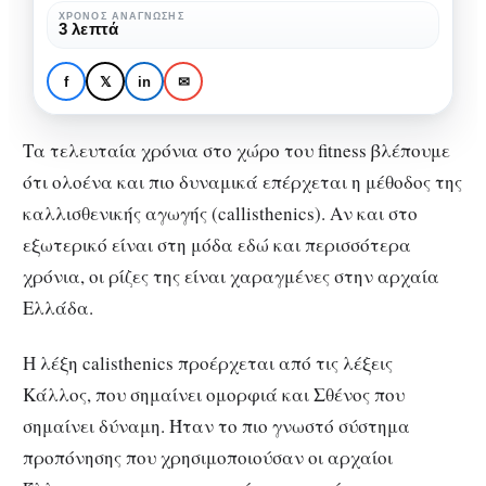
με
ΧΡΌΝΟΣ ΑΝΆΓΝΩΣΗΣ
ΆΣΚΗΣΗ
ΣΏΜΑ & ΥΓΕΊΑ
3 λεπτά
το
Καλλισθενική αγωγή
βάρος
(callisthenics):
f
𝕏
in
✉
του
Ασκήσεις με το βάρος
σώματος
του σώματος
Τα τελευταία χρόνια στο χώρο του fitness βλέπουμε
ότι ολοένα και πιο δυναμικά επέρχεται η μέθοδος της
καλλισθενικής αγωγής (callisthenics). Αν και στο
εξωτερικό είναι στη μόδα εδώ και περισσότερα
χρόνια, οι ρίζες της είναι χαραγμένες στην αρχαία
Ελλάδα.
Η λέξη calisthenics προέρχεται από τις λέξεις
Κάλλος, που σημαίνει ομορφιά και Σθένος που
σημαίνει δύναμη. Ήταν το πιο γνωστό σύστημα
προπόνησης που χρησιμοποιούσαν οι αρχαίοι