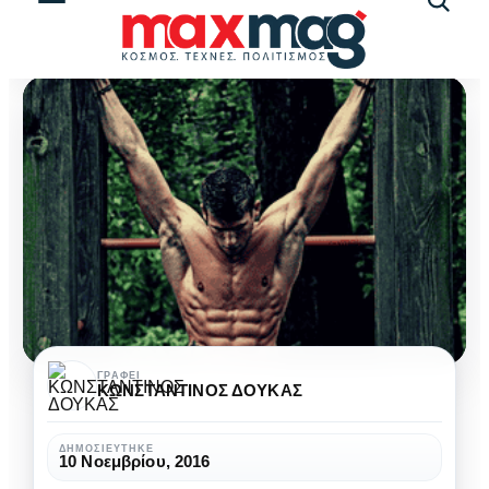
Αναζήτ
άρθρω
Καλλισθενική
ΓΡΆΦΕΙ
ΚΩΝΣΤΑΝΤΙΝΟΣ ΔΟΥΚΑΣ
αγωγή
(callisthenics):
ΔΗΜΟΣΙΕΎΤΗΚΕ
10 Νοεμβρίου, 2016
Ασκήσεις