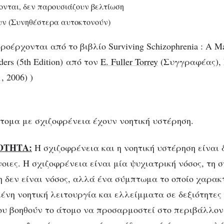
νται, δεν παρουσιάζουν βελτίωση
υν (Συνηθέστερα αυτοκτονούν)
οέρχονται από το βιβλίο Surviving Schizophrenia : A Man
iders (5th Edition) από τον
E. Fuller Torrey
(Συγγραφέας), Pu
1, 2006) )
τομα με σχιζοφρένεια έχουν νοητική υστέρηση.
ΟΤΗΤΑ:
Η σχιζοφρένεια και η νοητική υστέρηση είναι 
οιες. Η σχιζοφρένεια είναι μία ψυχιατρική νόσος, τη σ
η δεν είναι νόσος, αλλά ένα σύμπτωμα το οποίο χαρακ
ένη νοητική λειτουργία και ελλείμματα σε δεξιότητες 
υ βοηθούν το άτομο να προσαρμοστεί στο περιβάλλον