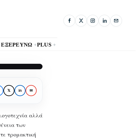
ΕΞΕΡΕΥΝΩ
PLUS
+
+
+
και
𝕏
in
✉
η λογοτεχνία αλλά
θένεια των
ίτε τρομακτική