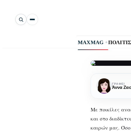
Αναζήτηση
άρθρων
+
MAXMAG
ΠΟΛΙΤΙ
Σχιζοφρένει
Σχ
Μύθοι
ΓΡΆΦΕΙ
Άννα Ζα
και
αλήθειες
Με ποικίλες αν
και στο διαδίκτυ
καιρών μας. Όσο