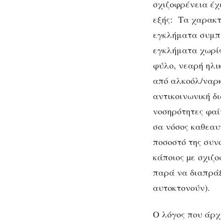
σχιζοφρένεια έχε
εξής: Τα χαρακτ
εγκλήματα συμπί
εγκλήματα χωρίς
φύλο, νεαρή ηλι
από αλκοόλ/ναρκ
αντικοινωνική δ
νοσηρότητες φαί
σα νόσος καθεαυ
ποσοστό της συνο
κάποιος µε σχιζ
παρά να διαπράξ
αυτοκτονούν).
Ο λόγος που άρχι