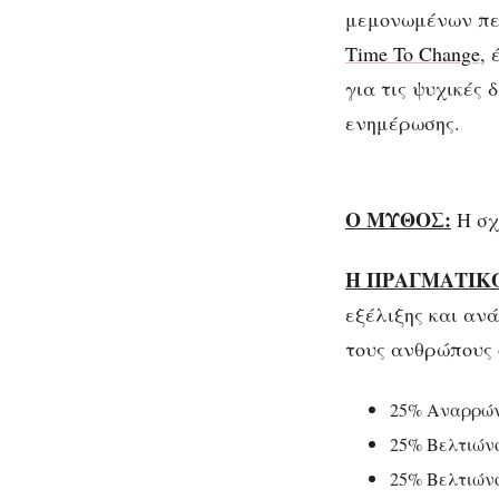
μεμονωμένων περ
Time To Change
,
για τις ψυχικές 
ενημέρωσης.
Ο ΜΥΘΟΣ:
Η σχ
Η ΠΡΑΓΜΑΤΙΚ
εξέλιξης και αν
τους ανθρώπους 
25% Αναρρών
25% Βελτιώνο
25% Βελτιώνο