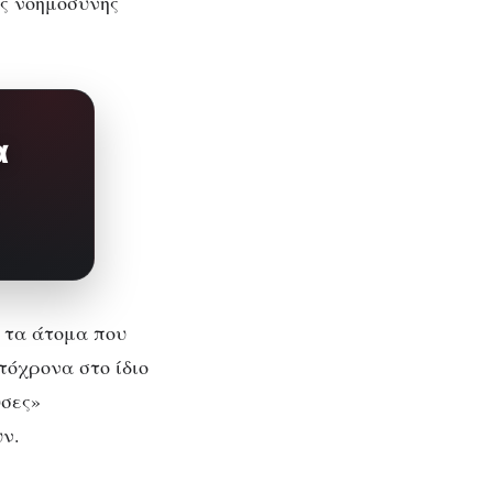
ς νοημοσύνης
α
 τα άτομα που
τόχρονα στο ίδιο
υσες»
υν.