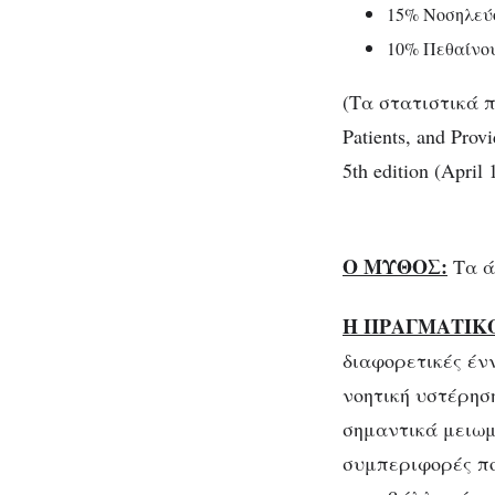
15% Νοσηλεύο
10% Πεθαίνο
(Τα στατιστικά πρ
Patients, and Prov
5th edition (April 
Ο ΜΥΘΟΣ:
Τα ά
Η ΠΡΑΓΜΑΤΙΚ
διαφορετικές ένν
νοητική υστέρησ
σημαντικά μειωμ
συμπεριφορές πο