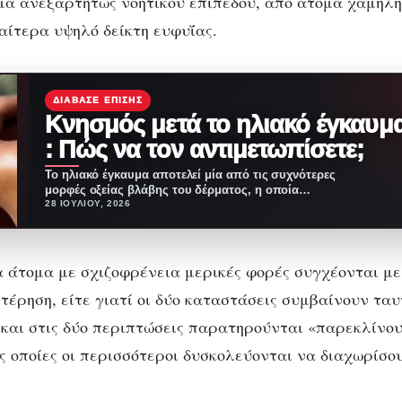
α ανεξαρτήτως νοητικού επιπέδου, από άτομα χαμηλή
ιαίτερα υψηλό δείκτη ευφυΐας.
ΔΙΆΒΑΣΕ ΕΠΊΣΗΣ
Κνησμός μετά το ηλιακό έγκαυμ
: Πώς να τον αντιμετωπίσετε;
Το ηλιακό έγκαυμα αποτελεί μία από τις συχνότερες
μορφές οξείας βλάβης του δέρματος, η οποία
προκαλείται…
28 ΙΟΥΛΊΟΥ, 2026
 άτομα με σχιζοφρένεια μερικές φορές συγχέονται με
τέρηση, είτε γιατί οι δύο καταστάσεις συμβαίνουν ταυ
ί και στις δύο περιπτώσεις παρατηρούνται «παρεκλίνο
ς οποίες οι περισσότεροι δυσκολεύονται να διαχωρίσο