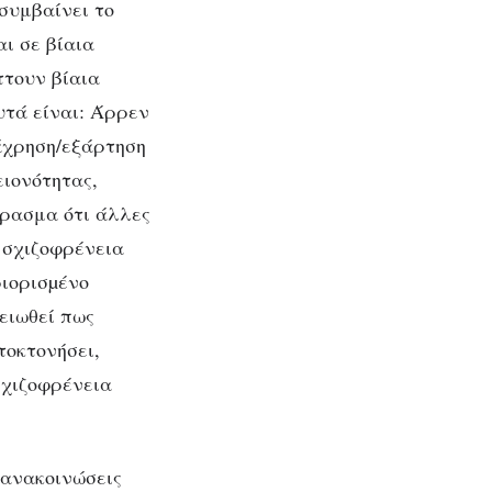
 συμβαίνει το
ι σε βίαια
τουν βίαια
υτά είναι: Άρρεν
άχρηση/εξάρτηση
ειονότητας,
έρασμα ότι άλλες
 σχιζοφρένεια
ριορισµένο
ειωθεί πως
τοκτονήσει,
σχιζοφρένεια
 ανακοινώσεις