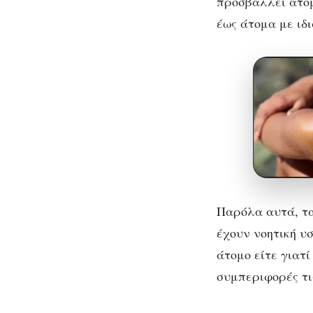
προσβάλλει άτομ
έως άτομα με ιδ
Παρόλα αυτά, τα
έχουν νοητική υσ
άτομο είτε γιατ
συμπεριφορές τι