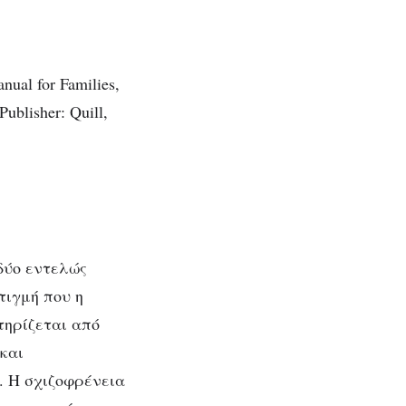
ual for Families,
blisher: Quill,
δύο εντελώς
τιγμή που η
τηρίζεται από
και
. Η σχιζοφρένεια