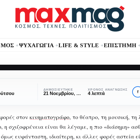
ΣΜΟΣ
ΨΥΧΑΓΩΓΙΑ
LIFE & STYLE
ΕΠΙΣΤΗΜΗ
+
+
+
α:
ΣΏΜΑ & ΥΓΕΊΑ
ιζοφρένεια: Μύθοι 
ΔΗΜΟΣΙΕΎΤΗΚΕ
ΧΡΌΝΟΣ ΑΝΆΓΝΩΣΗΣ
f
ούτσου
21 Νοεμβρίου, 2018
4 λεπτά
αλήθειες
αφορές στον
κινηματογράφο
, το θέατρο, τη μουσική, τ
ο, η σχιζοφρένεια είναι θα λέγαμε, η πιο «διάσημη» ασ
 όμως ευφάνταστη, ιδιαίτερη, κι άλλες φορές αστεία ε