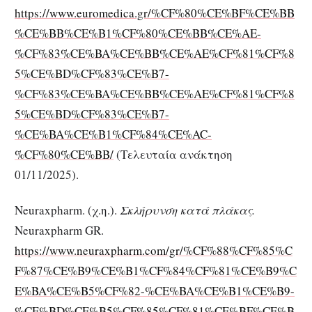
https://www.euromedica.gr/%CF%80%CE%BF%CE%BB
%CE%BB%CE%B1%CF%80%CE%BB%CE%AE-
%CF%83%CE%BA%CE%BB%CE%AE%CF%81%CF%8
5%CE%BD%CF%83%CE%B7-
%CF%83%CE%BA%CE%BB%CE%AE%CF%81%CF%8
5%CE%BD%CF%83%CE%B7-
%CE%BA%CE%B1%CF%84%CE%AC-
%CF%80%CE%BB/
(Τελευταία ανάκτηση
01/11/2025).
Neuraxpharm. (χ.η.).
Σκλήρυνση κατά πλάκας.
Neuraxpharm GR.
https://www.neuraxpharm.com/gr/%CF%88%CF%85%C
F%87%CE%B9%CE%B1%CF%84%CF%81%CE%B9%C
E%BA%CE%B5%CF%82-%CE%BA%CE%B1%CE%B9-
%CE%BD%CE%B5%CF%85%CF%81%CE%BF%CE%B