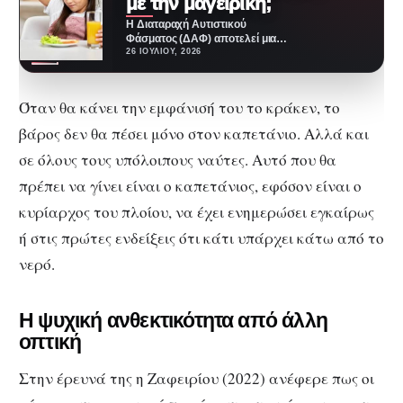
με την μαγειρική;
Η Διαταραχή Αυτιστικού
Φάσματος (ΔΑΦ) αποτελεί μια
νευροαναπτυξιακή κατάσταση
26 ΙΟΥΛΊΟΥ, 2026
που επηρεάζει την κοινωνική
επικοινωνία, τη συμπεριφορά…
Όταν θα κάνει την εμφάνισή του το κράκεν, το
βάρος δεν θα πέσει μόνο στον καπετάνιο. Αλλά και
σε όλους τους υπόλοιπους ναύτες. Αυτό που θα
πρέπει να γίνει είναι ο καπετάνιος, εφόσον είναι ο
κυρίαρχος του πλοίου, να έχει ενημερώσει εγκαίρως
ή στις πρώτες ενδείξεις ότι κάτι υπάρχει κάτω από το
νερό.
Η ψυχική ανθεκτικότητα από άλλη
οπτική
Στην έρευνά της η Ζαφειρίου (2022) ανέφερε πως οι