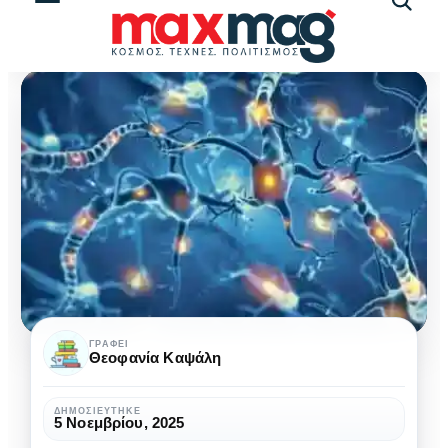
Αναζήτ
άρθρω
Σκλήρυνση
ΓΡΆΦΕΙ
Θεοφανία Καψάλη
κατά
πλάκας
ΔΗΜΟΣΙΕΎΤΗΚΕ
5 Νοεμβρίου, 2025
και