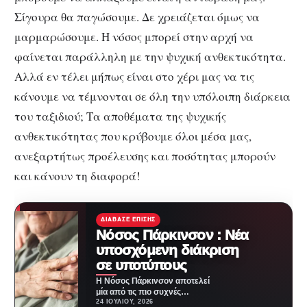
Σίγουρα θα παγώσουμε. Δε χρειάζεται όμως να
μαρμαρώσουμε. Η νόσος μπορεί στην αρχή να
φαίνεται παράλληλη με την ψυχική ανθεκτικότητα.
Αλλά εν τέλει μήπως είναι στο χέρι μας να τις
κάνουμε να τέμνονται σε όλη την υπόλοιπη διάρκεια
του ταξιδιού; Τα αποθέματα της ψυχικής
ανθεκτικότητας που κρύβουμε όλοι μέσα μας,
ανεξαρτήτως προέλευσης και ποσότητας μπορούν
και κάνουν τη διαφορά!
ΔΙΆΒΑΣΕ ΕΠΊΣΗΣ
Νόσος Πάρκινσον : Νέα
υποσχόμενη διάκριση
σε υποτύπους
Η Νόσος Πάρκινσον αποτελεί
μία από τις πιο συχνές
νευροεκφυλιστικές παθήσεις
24 ΙΟΥΛΊΟΥ, 2026