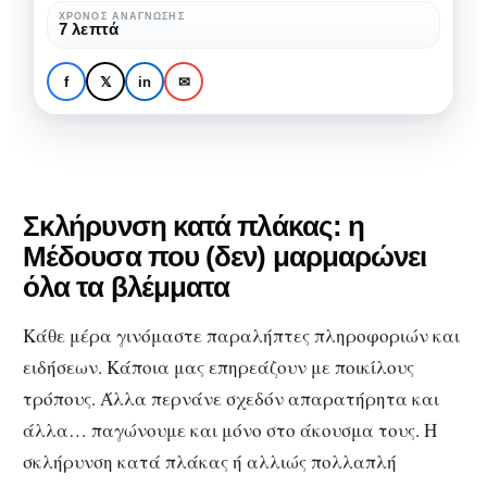
ψυχική
ΧΡΌΝΟΣ ΑΝΆΓΝΩΣΗΣ
ΙΑΤΡΙΚΆ ΝΈΑ
ΣΏΜΑ & ΥΓΕΊΑ
7 λεπτά
ανθεκτικότητα
Σκλήρυνση κατά
πλάκας και ψυχική
f
𝕏
in
✉
ανθεκτικότητα
Σκλήρυνση κατά πλάκας: η
Μέδουσα που (δεν) μαρμαρώνει
όλα τα βλέμματα
Κάθε μέρα γινόμαστε παραλήπτες πληροφοριών και
ειδήσεων. Κάποια μας επηρεάζουν με ποικίλους
τρόπους. Άλλα περνάνε σχεδόν απαρατήρητα και
άλλα… παγώνουμε και μόνο στο άκουσμα τους. Η
σκλήρυνση κατά πλάκας ή αλλιώς πολλαπλή