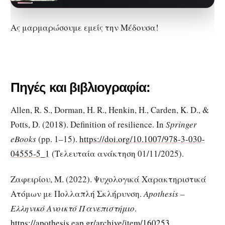
παγκοσμίως, επηρεάζοντας
εκατομμύρια ανθρώπους και…
Ας μαρμαρώσουμε εμείς την Μέδουσα!
Πηγές και βιβλιογραφία:
Allen, R. S., Dorman, H. R., Henkin, H., Carden, K. D., &
Potts, D. (2018). Definition of resilience. In
Springer
eBooks
(pp. 1–15).
https://doi.org/10.1007/978-3-030-
04555-5_1
(Τελευταία ανάκτηση 01/11/2025).
Ζαφειρίου, Μ. (2022). Ψυχολογικά Χαρακτηριστικά
Ατόμων με Πολλαπλή Σκλήρυνση.
Apothesis
–
Ελληνικό Ανοικτό Πανεπιστήμιο
.
https://apothesis.eap.gr/archive/item/160253