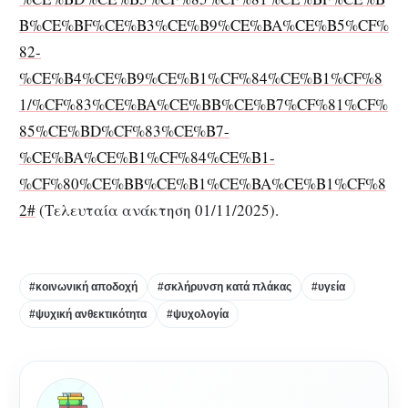
B%CE%BF%CE%B3%CE%B9%CE%BA%CE%B5%CF%
82-
%CE%B4%CE%B9%CE%B1%CF%84%CE%B1%CF%8
1/%CF%83%CE%BA%CE%BB%CE%B7%CF%81%CF%
85%CE%BD%CF%83%CE%B7-
%CE%BA%CE%B1%CF%84%CE%B1-
%CF%80%CE%BB%CE%B1%CE%BA%CE%B1%CF%8
2#
(Τελευταία ανάκτηση 01/11/2025).
#κοινωνική αποδοχή
#σκλήρυνση κατά πλάκας
#υγεία
#ψυχική ανθεκτικότητα
#ψυχολογία