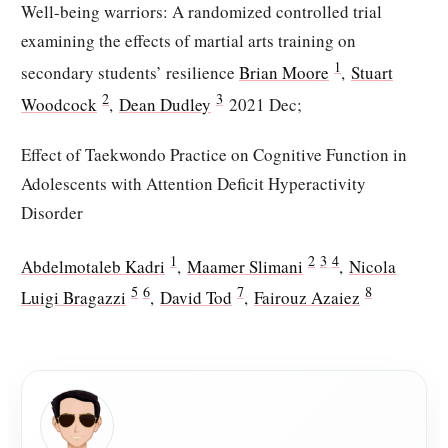
Well-being warriors: A randomized controlled trial
examining the effects of martial arts training on
1
secondary students’ resilience
Brian Moore
,
Stuart
2
3
Woodcock
,
Dean Dudley
2021 Dec;
Effect of Taekwondo Practice on Cognitive Function in
Adolescents with Attention Deficit Hyperactivity
Disorder
1
2
3
4
Abdelmotaleb Kadri
,
Maamer Slimani
,
Nicola
5
6
7
8
Luigi Bragazzi
,
David Tod
,
Fairouz Azaiez