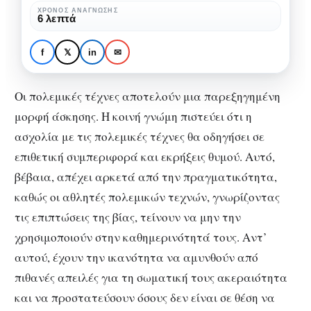
τεχνών
ΧΡΌΝΟΣ ΑΝΆΓΝΩΣΗΣ
ΣΏΜΑ & ΥΓΕΊΑ
6 λεπτά
στην
Τα οφέλη των
υγεία
πολεμικών τεχνών στην
f
𝕏
in
✉
υγεία
Οι πολεμικές τέχνες αποτελούν μια παρεξηγημένη
μορφή άσκησης. Η κοινή γνώμη πιστεύει ότι η
ασχολία με τις πολεμικές τέχνες θα οδηγήσει σε
επιθετική συμπεριφορά και εκρήξεις θυμού. Αυτό,
βέβαια, απέχει αρκετά από την πραγματικότητα,
καθώς οι αθλητές πολεμικών τεχνών, γνωρίζοντας
τις επιπτώσεις της βίας, τείνουν να μην την
χρησιμοποιούν στην καθημερινότητά τους. Αντ’
αυτού, έχουν την ικανότητα να αμυνθούν από
πιθανές απειλές για τη σωματική τους ακεραιότητα
και να προστατεύσουν όσους δεν είναι σε θέση να