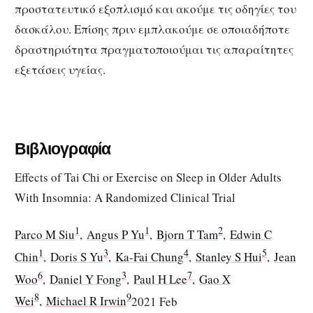
προστατευτικό εξοπλισμό και ακούμε τις οδηγίες του
δασκάλου. Επίσης πριν εμπλακούμε σε οποιαδήποτε
δραστηριότητα πραγματοποιούμαι τις απαραίτητες
εξετάσεις υγείας.
Βιβλιογραφία
Effects of Tai Chi or Exercise on Sleep in Older Adults
With Insomnia: A Randomized Clinical Trial
1
1
2
Parco M Siu
,
Angus P Yu
,
Bjorn T Tam
,
Edwin C
1
3
4
5
Chin
,
Doris S Yu
,
Ka-Fai Chung
,
Stanley S Hui
,
Jean
6
3
7
Woo
,
Daniel Y Fong
,
Paul H Lee
,
Gao X
8
9
Wei
,
Michael R Irwin
2021 Feb