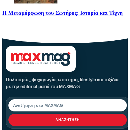
Η Μεταμόρφωση του Σωτήρος: Ιστορία και Τέχνη
Η Μεταμόρφωση του Σωτήρος: Ιστορία και Έθιμα Στις 6
Αυγούστου
Πολιτισμός, ψυχαγωγία, επιστήμη, lifestyle και ταξίδια
με την editorial ματιά του MAXMAG.
Αναζήτηση
ΑΝΑΖΉΤΗΣΗ