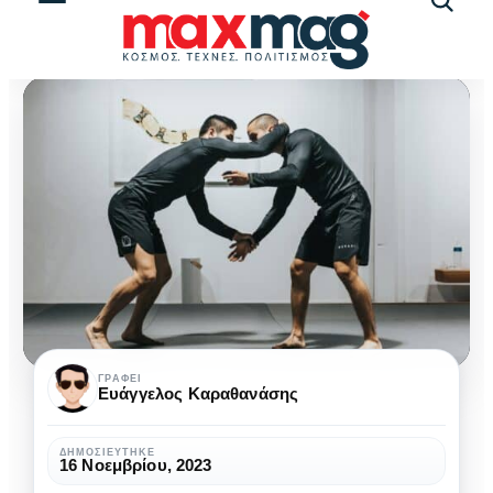
Αναζήτ
άρθρω
Τα
ΓΡΆΦΕΙ
Ευάγγελος Καραθανάσης
οφέλη
των
ΔΗΜΟΣΙΕΎΤΗΚΕ
16 Νοεμβρίου, 2023
πολεμικών