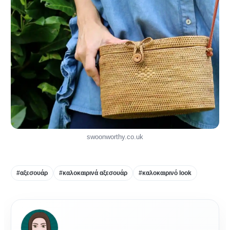
swoonworthy.co.uk
#αξεσουάρ
#καλοκαιρινά αξεσουάρ
#καλοκαιρινό look