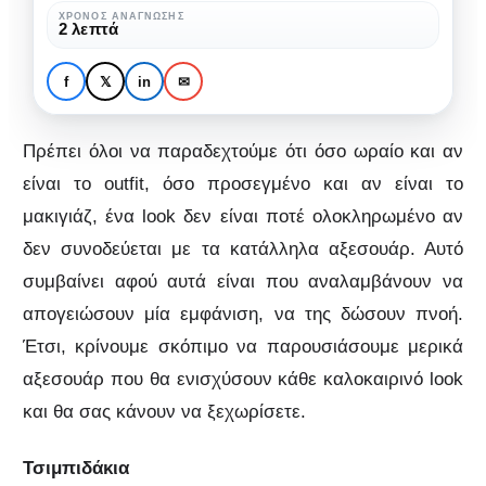
ένα
ΧΡΌΝΟΣ ΑΝΆΓΝΩΣΗΣ
ΜΌΔΑ
ΜΌΔΑ & ΟΜΟΡΦΙΆ
2 λεπτά
καλοκαιρινό
Αξεσουάρ για να
look
απογειώσεις ένα
f
𝕏
in
✉
καλοκαιρινό look
Πρέπει όλοι να παραδεχτούμε ότι όσο ωραίο και αν
είναι το outfit, όσο προσεγμένο και αν είναι το
μακιγιάζ, ένα look δεν είναι ποτέ ολοκληρωμένο αν
δεν συνοδεύεται με τα κατάλληλα αξεσουάρ. Αυτό
συμβαίνει αφού αυτά είναι που αναλαμβάνουν να
απογειώσουν μία εμφάνιση, να της δώσουν πνοή.
Έτσι, κρίνουμε σκόπιμο να παρουσιάσουμε μερικά
αξεσουάρ που θα ενισχύσουν κάθε καλοκαιρινό look
και θα σας κάνουν να ξεχωρίσετε.
Τσιμπιδάκια