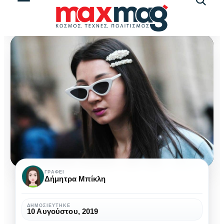
Αναζήτ
άρθρω
Αξεσουάρ
ΓΡΆΦΕΙ
Δήμητρα Μπίκλη
για
να
ΔΗΜΟΣΙΕΎΤΗΚΕ
10 Αυγούστου, 2019
απογειώσεις