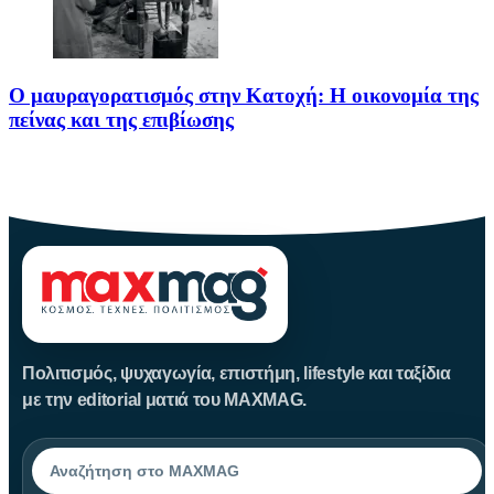
Ο μαυραγορατισμός στην Κατοχή: Η οικονομία της
πείνας και της επιβίωσης
Ο μαυραγορατισμός στην Κατοχή δεν υπήρξε απλώς μια παράνομη
οικονομική
Πολιτισμός, ψυχαγωγία, επιστήμη, lifestyle και ταξίδια
με την editorial ματιά του MAXMAG.
Αναζήτηση