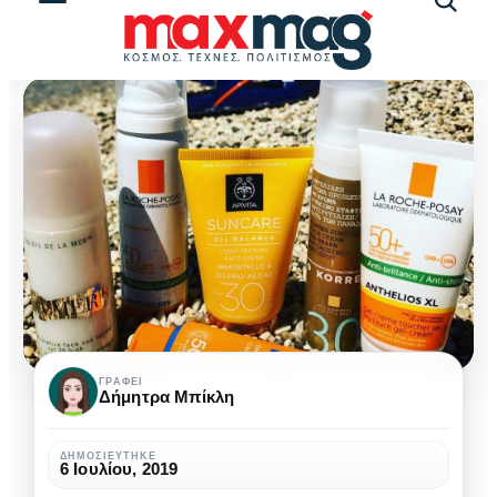
Αναζήτ
άρθρω
Τα
ΓΡΆΦΕΙ
Δήμητρα Μπίκλη
απαραίτητα
προϊόντα
ΔΗΜΟΣΙΕΎΤΗΚΕ
6 Ιουλίου, 2019
για