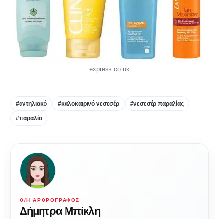
express.co.uk
#αντηλιακό
#καλοκαιρινό νεσεσέρ
#νεσεσέρ παραλίας
#παραλία
Ο/Η ΑΡΘΡΟΓΡΆΦΟΣ
Δήμητρα Μπίκλη