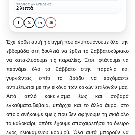
κάθε
ΧΡΌΝΟΣ ΑΝΆΓΝΩΣΗΣ
ΜΌΔΑ & ΟΜΟΡΦΙΆ
ΟΜΟΡΦΙΆ
2 λεπτά
γυναικείο
Τα απαραίτητα
νεσεσέρ
προϊόντα για κάθε
f
𝕏
in
✉
στην
γυναικείο νεσεσέρ στην
παραλία
παραλία
Έχει έρθει αυτή η στιγμή που ανυπομονούμε όλοι την
εβδομάδα στη δουλειά να έρθει το Σαββατοκύριακο
να κατακλύσουμε τις παραλίες. Έτσι, φτάνουμε να
περνάμε όλο το Σάββατο στην παραλία και
γυρνώντας σπίτι το βράδυ να ερχόμαστε
αντιμέτωποι με την εικόνα των κακών επιλογών μας.
Από απλό κοκκίνισμα έως και σοβαρά
εγκαύματα.Βέβαια, υπάρχει και το άλλο άκρο, στο
οποίο ανήκουμε εμείς που δεν αφήνουμε τη σκιά όλο
το καλοκαίρι, οπότε έχουμε αποχαιρετήσει το όνειρο
ενός ηλιοκαμένου κορμιού. Όλα αυτά μπορούν να