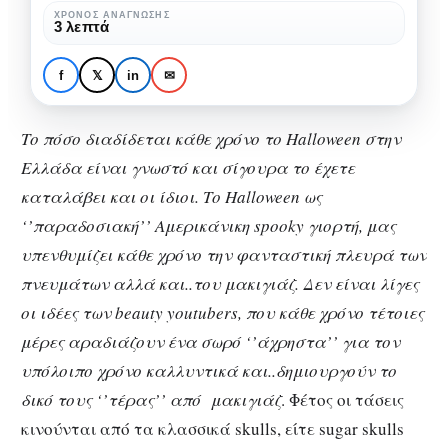
για
ΧΡΌΝΟΣ ΑΝΆΓΝΩΣΗΣ
ΟΜΟΡΦΙΆ
3 λεπτά
το
3 must have ιδέες για το
Halloween
Halloween | Makeup
f
𝕏
in
✉
|
edition|
Makeup
Το πόσο διαδίδεται κάθε χρόνο το Halloween στην
edition|
Ελλάδα είναι γνωστό και σίγουρα το έχετε
καταλάβει και οι ίδιοι. Το Halloween ως
‘’παραδοσιακή’’ Αμερικάνικη spooky γιορτή, μας
υπενθυμίζει κάθε χρόνο την φανταστική πλευρά των
πνευμάτων αλλά και..του μακιγιάζ. Δεν είναι λίγες
οι ιδέες των beauty youtubers, που κάθε χρόνο τέτοιες
μέρες αραδιάζουν ένα σωρό ‘’άχρηστα’’ για τον
υπόλοιπο χρόνο καλλυντικά και..δημιουργούν το
δικό τους ‘’τέρας’’ από μακιγιάζ
. Φέτος οι τάσεις
κινούνται από τα κλασσικά skulls, είτε sugar skulls