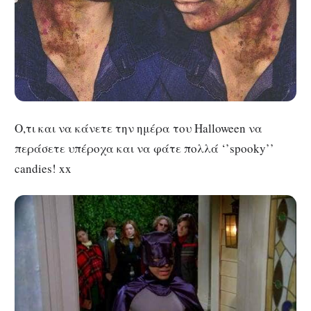
Ο,τι και να κάνετε την ημέρα του Halloween να
περάσετε υπέροχα και να φάτε πολλά ‘’spooky’’
candies! xx