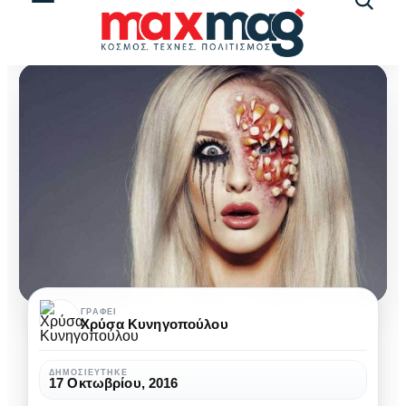
Αναζήτ
άρθρω
3
ΓΡΆΦΕΙ
Χρύσα Κυνηγοπούλου
must
have
ΔΗΜΟΣΙΕΎΤΗΚΕ
17 Οκτωβρίου, 2016
ιδέες