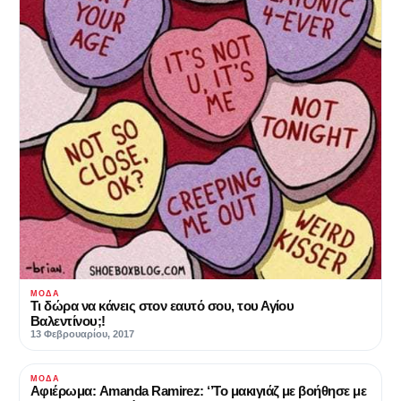
ΜΌΔΑ
Τι δώρα να κάνεις στον εαυτό σου, του Αγίου
Βαλεντίνου;!
13 Φεβρουαρίου, 2017
ΜΌΔΑ
Αφιέρωμα: Amanda Ramirez: ‘’Το μακιγιάζ με βοήθησε με