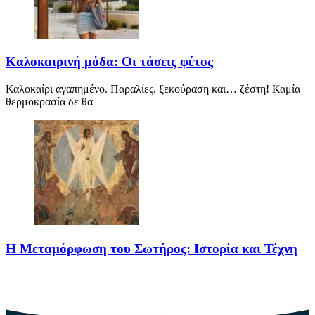
Καλοκαιρινή μόδα: Οι τάσεις φέτος
Καλοκαίρι αγαπημένο. Παραλίες, ξεκούραση και… ζέστη! Καμία
θερμοκρασία δε θα
Η Μεταμόρφωση του Σωτήρος: Ιστορία και Τέχνη
Η Μεταμόρφωση του Σωτήρος: Ιστορία και Έθιμα Στις 6
Αυγούστου