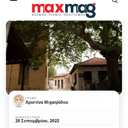
Αναζήτ
άρθρω
Οι
ΓΡΆΦΕΙ
Χριστίνα Μιχαηλίδου
φθινοπωρινές
εξορμήσεις
ΔΗΜΟΣΙΕΎΤΗΚΕ
20 Σεπτεμβρίου, 2022
που