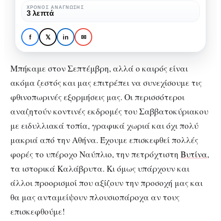
δεν
ΧΡΌΝΟΣ ΑΝΆΓΝΩΣΗΣ
ΕΛΛΆΔΑ
ΤΑΞΊΔΙΑ
3 λεπτά
πρέπει
Οι φθινοπωρινές
να
εξορμήσεις που δεν
f
𝕏
in
✉
χάσεις!
πρέπει να χάσεις!
Μπήκαμε στον Σεπτέμβρη, αλλά ο καιρός είναι
ακόμα ζεστός και μας επιτρέπει να συνεχίσουμε τις
φθινοπωρινές εξορμήσεις μας. Οι περισσότεροι
αναζητούν κοντινές εκδρομές του Σαββατοκύριακου
με ειδυλλιακά τοπία, γραφικά χωριά και όχι πολύ
μακριά από την Αθήνα. Έχουμε επισκεφθεί πολλές
φορές το υπέροχο Ναύπλιο, την πετρόχτιστη
Βυτίνα
,
τα ιστορικά Καλάβρυτα. Κι όμως υπάρχουν και
άλλοι προορισμοί που αξίζουν την προσοχή μας και
θα μας ανταμείψουν πλουσιοπάροχα αν τους
επισκεφθούμε!