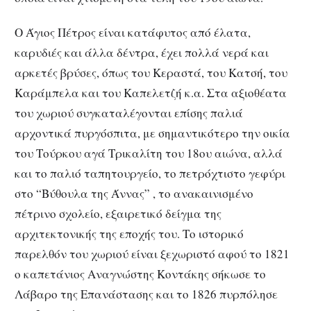
Ο Άγιος Πέτρος είναι κατάφυτος από έλατα,
καρυδιές και άλλα δέντρα, έχει πολλά νερά και
αρκετές βρύσες, όπως του Κεραστά, του Κατσή, του
Καράμπελα και του Καπελετζή κ.α. Στα αξιοθέατα
του χωριού συγκαταλέγονται επίσης παλιά
αρχοντικά πυργόσπιτα, με σημαντικότερο την οικία
του Τούρκου αγά Τρικαλίτη του 18ου αιώνα, αλλά
και το παλιό ταπητουργείο, το πετρόχτιστο γεφύρι
στο “Βύθουλα της Άννας” , το ανακαινισμένο
πέτρινο σχολείο, εξαιρετικό δείγμα της
αρχιτεκτονικής της εποχής του. Το ιστορικό
παρελθόν του χωριού είναι ξεχωριστό αφού το 1821
ο καπετάνιος Αναγνώστης Κοντάκης σήκωσε το
Λάβαρο της Επανάστασης και το 1826 πυρπόλησε