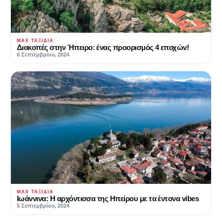
MAX ΤΑΞΊΔΙΑ
Διακοπές στην Ήπειρο: ένας προορισμός 4 εποχών!
6 Σεπτεμβρίου, 2024
MAX ΤΑΞΊΔΙΑ
Ιωάννινα: Η αρχόντισσα της Ηπείρου με τα έντονα vibes
5 Σεπτεμβρίου, 2024