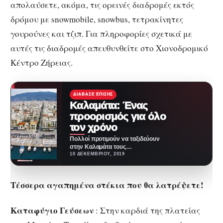
απολαύσετε, ακόμα, τις ορεινές διαδρομές εκτός
δρόμου με snowmobile, snowbus, τετρακίνητες
γουρούνες και τζιπ. Για πληροφορίες σχετικά με
αυτές τις διαδρομές απευθυνθείτε στο Χιονοδρομικό
Κέντρο Ζήρειας.
ΔΙΆΒΑΣΕ ΕΠΊΣΗΣ
Καλαμάτα: Ένας
προορισμός για όλο
τον χρόνο
Πολλοί προτιμούν να ταξιδεύουν
στην Καλαμάτα τους
καλοκαιρινούς μήνες, όμως είναι
10 ΔΕΚΕΜΒΡΊΟΥ, 2019
ένα προορισμός για όλα τον…
Τέσσερα αγαπημένα στέκια που θα λατρέψετε!
Καταφύγιο Γεύσεων
: Στην καρδιά της πλατείας