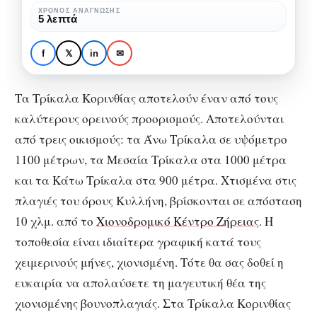
ορεινός
ΧΡΌΝΟΣ ΑΝΆΓΝΩΣΗΣ
ΕΛΛΆΔΑ
ΗΠΕΙΡΏΤΙΚΗ ΕΛΛΆΔΑ
ΤΑΞΊΔΙΑ
5 λεπτά
προορισμός
Τρίκαλα Κορινθίας:
Ένας θαυμάσιος
f
𝕏
in
✉
ορεινός προορισμός
Τα Τρίκαλα Κορινθίας αποτελούν έναν από τους
καλύτερους ορεινούς προορισμούς. Αποτελούνται
από τρεις οικισμούς: τα Άνω Τρίκαλα σε υψόμετρο
1100 μέτρων, τα Μεσαία Τρίκαλα στα 1000 μέτρα
και τα Κάτω Τρίκαλα στα 900 μέτρα. Χτισμένα στις
πλαγιές του όρους Κυλλήνη, βρίσκονται σε απόσταση
10 χλμ. από το
Χιονοδρομικό Κέντρο Ζήρειας
. Η
τοποθεσία είναι ιδιαίτερα γραφική κατά τους
χειμερινούς μήνες, χιονισμένη. Τότε θα σας δοθεί η
ευκαιρία να απολαύσετε τη μαγευτική θέα της
χιονισμένης βουνοπλαγιάς. Στα Τρίκαλα Κορινθίας