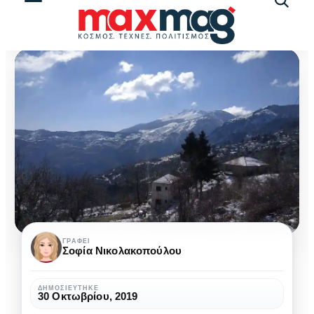
Αναζήτ
άρθρω
Τρίκαλα
ΓΡΆΦΕΙ
Σοφία Νικολακοπούλου
Κορινθίας:
Ένας
ΔΗΜΟΣΙΕΎΤΗΚΕ
30 Οκτωβρίου, 2019
θαυμάσιος