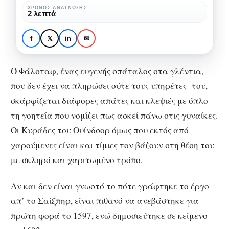
Ουίνδσορ
ΧΡΌΝΟΣ ΑΝΆΓΝΩΣΗΣ
ΘΕΑΤΡΙΚΈΣ ΠΡΟΤΆΣΕΙΣ
ΘΈΑΤΡΟ
2 λεπτά
για
Αθήνα: Οι Εύθυμες
μία
κυράδες του Ουίνδσορ
f
𝕏
in
✉
παράσταση
για μία παράσταση
Ο Φάλσταφ, ένας ευγενής σπάταλος στα γλέντια,
που δεν έχει να πληρώσει ούτε τους υπηρέτες του,
σκάρφίζεται διάφορες απάτες και κλεψιές με όπλο
τη γοητεία που νομίζει πως ασκεί πάνω στις γυναίκες.
Οι Κυράδες του Ουίνδσορ όμως που εκτός από
χαρούμενες είναι και τίμιες τον βάζουν στη θέση του
με σκληρό και χαριτωμένο τρόπο.
Αν και δεν είναι γνωστό το πότε γράφτηκε το έργο
απ’ το Σαίξπηρ, είναι πιθανό να ανεβάστηκε για
πρώτη φορά το 1597, ενώ δημοσιεύτηκε σε κείμενο