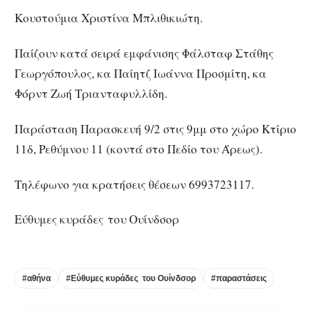
Κουστούμια Χριστίνα Μπλιθικιώτη.
Παίζουν κατά σειρά εμφάνισης Φάλσταφ Στάθης
Γεωργόπουλος, κα Παίητζ Ιωάννα Προσμίτη, κα
Φόρντ Ζωή Τριανταφυλλίδη.
Παράσταση Παρασκευή 9/2 στις 9μμ στο χώρο Κτίριο
11δ, Ρεθύμνου 11 (κοντά στο Πεδίο του Άρεως).
Τηλέφωνο για κρατήσεις θέσεων 6993723117.
Εύθυμες κυράδες του Ουίνδσορ
#αθήνα
#Εύθυμες κυράδες του Ουίνδσορ
#παραστάσεις