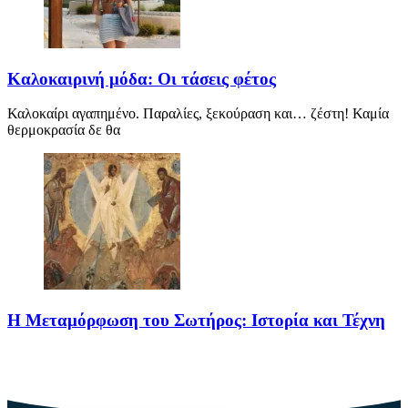
Καλοκαιρινή μόδα: Οι τάσεις φέτος
Καλοκαίρι αγαπημένο. Παραλίες, ξεκούραση και… ζέστη! Καμία
θερμοκρασία δε θα
Η Μεταμόρφωση του Σωτήρος: Ιστορία και Τέχνη
Η Μεταμόρφωση του Σωτήρος: Ιστορία και Έθιμα Στις 6
Αυγούστου