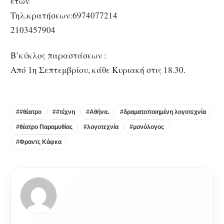
ετών
Τηλ.κρατήσεων:6974077214
2103457904
Β’κύκλος παραστάσεων :
Από 1η Σεπτεμβρίου, κάθε Κυριακή στις 18.30.
##θέατρο
##τέχνη
#Αθήνα.
#δραματοποιημένη λογοτεχνία
#θέατρο Παραμυθίας
#λογοτεχνία
#μονόλογος
#Φραντς Κάφκα