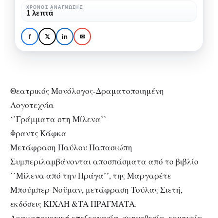
Φραντς
ΘΕΑΤΡΙΚΈΣ ΠΡΟΤΆΣΕΙΣ
ΘΈΑΤΡΟ
ΧΡΌΝΟΣ ΑΝΆΓΝΩΣΗΣ
1 λεπτά
ΠΑΡΟΥΣΙΆΣΕΙΣ ΠΑΡΑΣΤΆΣΕΩΝ
Κάφκα
Γράμματα στη Μίλενα του
στο
Φραντς Κάφκα στο θέατρο
f
𝕏
in
✉
θέατρο
Παραμυθίας – Αθήνα
Παραμυθίας
–
Αθήνα
Θεατρικός Μονόλογος-Δραματοποιημένη
Λογοτεχνία
‘’Γράμματα στη Μίλενα’’
Φραντς Κάφκα
Μετάφραση Παύλου Παπασιώπη
Συμπεριλαμβάνονται αποσπάσματα από το βιβλίο
΄΄Μίλενα από την Πράγα’’, της Μαργαρέτε
Μπούμπερ-Νοϋμαν, μετάφραση Τούλας Σιετή,
εκδόσεις ΚΙΧΛΗ &ΤΑ ΠΡΑΓΜΑΤΑ.
Δραματουργική επεξεργασία, σκηνοθεσία, ερμηνεία