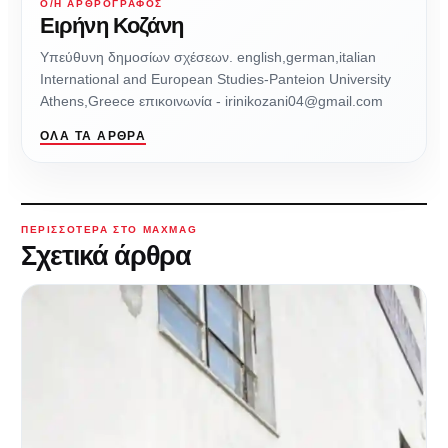
Ο/Η ΑΡΘΡΟΓΡΆΦΟΣ
Ειρήνη Κοζάνη
Υπεύθυνη δημοσίων σχέσεων. english,german,italian
International and European Studies-Panteion University
Athens,Greece επικοινωνία - irinikozani04@gmail.com
ΌΛΑ ΤΑ ΆΡΘΡΑ
ΠΕΡΙΣΣΌΤΕΡΑ ΣΤΟ MAXMAG
Σχετικά άρθρα