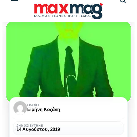
Αναζήτ
άρθρω
Γράμματα
ΓΡΆΦΕΙ
Ειρήνη Κοζάνη
στη
Μίλενα
ΔΗΜΟΣΙΕΎΤΗΚΕ
14 Αυγούστου, 2019
του