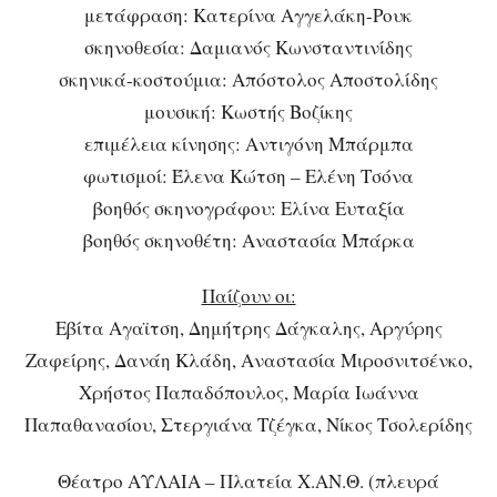
μετάφραση: Κατερίνα Αγγελάκη-Ρουκ
σκηνοθεσία: Δαμιανός Κωνσταντινίδης
σκηνικά-κοστούμια: Απόστολος Αποστολίδης
μουσική: Κωστής Βοζίκης
επιμέλεια κίνησης: Αντιγόνη Μπάρμπα
φωτισμοί: Έλενα Κώτση – Ελένη Τσόνα
βοηθός σκηνογράφου: Ελίνα Ευταξία
βοηθός σκηνοθέτη: Αναστασία Μπάρκα
Παίζουν οι:
Εβίτα Αγαϊτση, Δημήτρης Δάγκαλης, Αργύρης
Ζαφείρης, Δανάη Κλάδη, Αναστασία Μιροσνιτσένκο,
Χρήστος Παπαδόπουλος, Μαρία Ιωάννα
Παπαθανασίου, Στεργιάνα Τζέγκα, Νίκος Τσολερίδης
Θέατρο ΑΥΛΑΙΑ – Πλατεία Χ.ΑΝ.Θ. (πλευρά