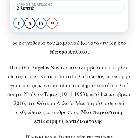
από
ΧΡΌΝΟΣ ΑΝΆΓΝΩΣΗΣ
2 λεπτά
το
ΘΕΑΤΡΙΚΈΣ ΠΡΟΤΆΣΕΙΣ
ΘΈΑΤΡΟ
Γαλατόδασος”
[5/12 – 12/12] “Κάτω
f
𝕏
in
✉
από το Γαλατόδασος”
σε σκηνοθεσία του Δαμιανού Κωνσταντινίδη στο
θέατρο Αυλαία
.
Η ομάδα Angelus Novus επαναλαμβάνει τη μεγάλη
επιτυχία της:
Κάτω από το Γαλατόδασος
, «ένα έργο
για φωνές», κύκνειο άσμα του σημαντικού ουαλού
ποιητή Ντύλαν Τόμας (1914-1953), από 1 Δεκεμβρίου
2016, στο Θέατρο Αυλαία.Μια παράσταση από
Μια παράσταση
ανθρώπους για ανθρώπους.
επίκαιρη εξ αντιδιαστολής
.
Η χαρά και η λειτουργία της ποίησης