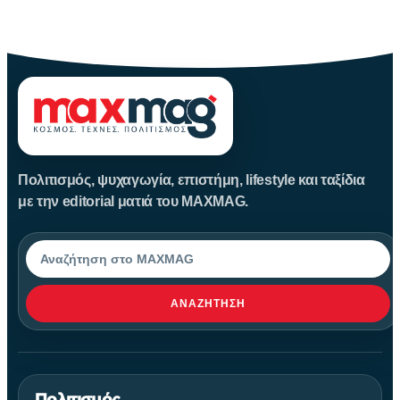
Το Blow Out θεωρείται από τα κορυφαία νέο-νουαρ πολιτικά
θρίλερ
Πολιτισμός, ψυχαγωγία, επιστήμη, lifestyle και ταξίδια
με την editorial ματιά του MAXMAG.
Αναζήτηση
ΑΝΑΖΉΤΗΣΗ
Πολιτισμός