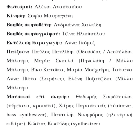
Φωτισμοί:
Αλέκος Αναστασίου
Κίνηση:
Σοφία Μαυραγάνη
Βοηθός σκηνοθέτη:
Ανδριάννα Χαλκίδη
Βοηθός σκηνογράφου:
Τζίνα Ηλιοπούλου
Εκτέλεση παραγωγής:
Άννα Γκόμεζ
Παίζουν:
Παύλος Παυλίδης (Οδυσσέας / Λεοπόλδος
Μπλουμ), Μαρία Σκουλά (Πηνελόπη / Μόλλυ
Μπλουμ), Βίκυ Κατσίκα, Μαρία Μοσχούρη, Τατιάνα
Άννα Πίττα (Σειρήνες), Ελένη Ποζατζίδου (Μίλλυ
Μπλουμ)
Μουσικοί επί σκηνής:
Θοδωρής Σοφόπουλος
(τύμπανα, κρουστά), Χάρης Παρασκευάς (τύμπανα,
bass synthesizer), Παντελής Νικηφόρος (ηλεκτρική
κιθάρα), Κώστας Κωστίδης (synthesizer)