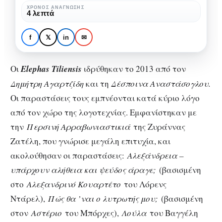
στην
Οδυσσέας του Τζέημς
ΧΡΌΝΟΣ ΑΝΆΓΝΩΣΗΣ
4 λεπτά
Πειραιώς
Τζόυς στην Πειραιώς 260,
260,
στο πλαίσιο του Φεστιβάλ
f
𝕏
in
✉
στο
Αθηνών και Επιδαύρου
πλαίσιο
Οι
Εlephas Τiliensis
ιδρύθηκαν το 2013 από τον
του
Δημήτρη Αγαρτζίδη
και τη
Δέσποινα Αναστάσογλου.
Φεστιβάλ
Οι παραστάσεις τους εμπνέονται κατά κύριο λόγο
Αθηνών
από τον χώρο της λογοτεχνίας. Εμφανίστηκαν με
και
την
Περσινή Αρραβωνιαστικιά
της Ζυράννας
Επιδαύρου
Ζατέλη, που γνώρισε μεγάλη επιτυχία, και
ακολούθησαν οι παραστάσεις:
Αλεξάνδρεια –
υπάρχουν αλήθεια και ψεύδος άραγε;
(βασισμένη
στο
Αλεξανδρινό Κουαρτέτο
του Λόρενς
Ντάρελ),
Πώς θα ’ναι ο λυτρωτής μου;
(βασισμένη
στον
Αστέριο
του Μπόρχες),
Λούλα
του Βαγγέλη