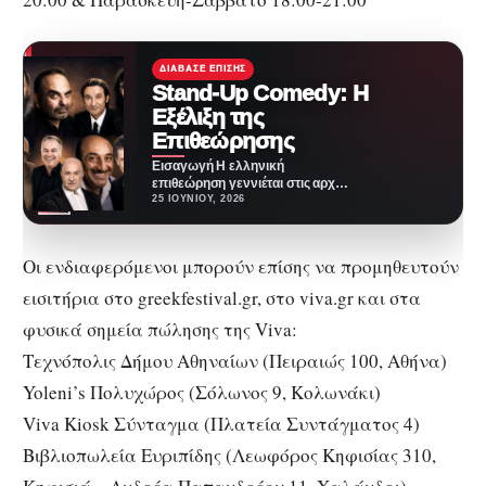
ΔΙΆΒΑΣΕ ΕΠΊΣΗΣ
Stand-Up Comedy: Η
Εξέλιξη της
Επιθεώρησης
Εισαγωγή Η ελληνική
επιθεώρηση γεννιέται στις αρχές
του 20ού αιώνα και εξελίσσεται
25 ΙΟΥΝΊΟΥ, 2026
σε ένα από τα…
Οι ενδιαφερόμενοι μπορούν επίσης να προμηθευτούν
εισιτήρια στο greekfestival.gr, στο viva.gr και στα
φυσικά σημεία πώλησης της Viva:
Τεχνόπολις Δήμου Αθηναίων (Πειραιώς 100, Αθήνα)
Yoleni’s Πολυχώρος (Σόλωνος 9, Κολωνάκι)
Viva Kiosk Σύνταγμα (Πλατεία Συντάγματος 4)
Βιβλιοπωλεία Ευριπίδης (Λεωφόρος Κηφισίας 310,