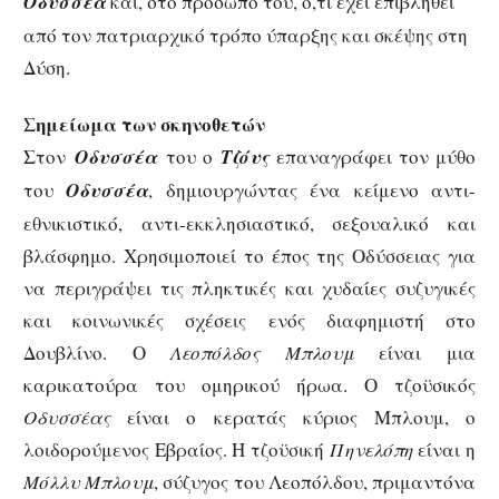
Οδυσσέα
και, στο πρόσωπό του, ό,τι έχει επιβληθεί
από τον πατριαρχικό τρόπο ύπαρξης και σκέψης στη
Δύση.
Σημείωμα των σκηνοθετών
Στον
Οδυσσέα
του ο
Τζόυς
επαναγράφει τον μύθο
του
Οδυσσέα
, δημιουργώντας ένα κείμενο αντι-
εθνικιστικό, αντι-εκκλησιαστικό, σεξουαλικό και
βλάσφημο. Χρησιμοποιεί το έπος της Οδύσσειας για
να περιγράψει τις πληκτικές και χυδαίες συζυγικές
και κοινωνικές σχέσεις ενός διαφημιστή στο
Δουβλίνο. Ο
Λεοπόλδος Μπλουμ
είναι μια
καρικατούρα του ομηρικού ήρωα. Ο τζοϋσικός
Οδυσσέας
είναι ο κερατάς κύριος Μπλουμ, ο
λοιδορούμενος Εβραίος. Η τζοϋσική
Πηνελόπη
είναι η
Μόλλυ Μπλουμ
, σύζυγος του Λεοπόλδου, πριμαντόνα