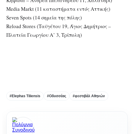
Κηφισιά – Ανδρέα Παπανδρέου 11, Χαλάνδρι)
Media Markt (11 καταστήματα εντός Αττικής)
Seven Spots (14 σημεία της πόλης)
Reload Stores (Ταϋγέτου 19, Άγιος Δημήτριος –
Πλατεία Γεωργίου Α’ 3, Τρίπολη)
Οδυσσέας Οδυσσέας Οδυσσέας Ο
δυσσέας Οδυσσέας Οδυσσέας
Οδυσσέας
#Εlephas Τiliensis
#Οδυσσέας
#φεστιβάλ Αθηνών