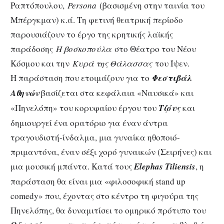
Ραπτόπουλου,
Persona
(βασισμένη στην ταινία του
Μπέργκμαν) κ.ά. Τη φετινή θεατρική περίοδο
παρουσιάζουν το έργο της κρητικής λαϊκής
παράδοσης
Η βοσκοπούλα
στο Θέατρο του Νέου
Κόσμου και την
Κυρά της Θάλασσας
του Ίψεν.
Η παράσταση που ετοιμάζουν για το
Φεστιβάλ
Αθηνών
βασίζεται στα κεφάλαια «Ναυσικά» και
«Πηνελόπη» του κορυφαίου έργου του
Τζόυς
και
δημιουργεί ένα ορατόριο για έναν άντρα
τραγουδιστή-ίνδαλμα, μια γυναίκα ηθοποιό-
πριμαντόνα, έναν σέξι χορό γυναικών (Σειρήνες) και
μια μουσική μπάντα. Κατά τους
Εlephas Τiliensis
, η
παράσταση θα είναι μια «φιλοσοφική stand up
comedy» που, έχοντας στο κέντρο τη φιγούρα της
Πηνελόπης, θα δυναμιτίσει το ομηρικό πρότυπο του