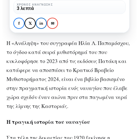
Παπαμόσχου:
«Ανάληψη» του Ηλία Λ.
ΧΡΌΝΟΣ ΑΝΆΓΝΩΣΗΣ
3 λεπτά
Η
Παπαμόσχου: Η τραγική
τραγική
ιστορία ενός ξεχασμένου
f
𝕏
in
✉
ιστορία
ναυαγίου που έγινε
ενός
μυθιστόρημα
Η «Ανάληψη» του συγγραφέα Ηλία Λ. Παπαμόσχου,
ξεχασμένου
το όγδοο κατά σειρά μυθιστόρημά του που
ναυαγίου
κυκλοφόρησε το 2023 από τις εκδόσεις Πατάκη και
που
κατάφερε να αποσπάσει το Κρατικό Βραβείο
έγινε
Μυθιστορήματος 2024, είναι ένα βιβλίο βασισμένο
μυθιστόρημα
στην πραγματική ιστορία ενός ναυαγίου που έλαβε
χώρα σχεδόν έναν αιώνα πριν στα παγωμένα νερά
της λίμνης της Καστοριάς.
Η τραγική ιστορία του ναυαγίου
Στα τέλη της δεκαετίας του 1920 ξεκίνησε η