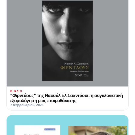
ΒΙΒΛΊΟ
“Φιρντάους” της Ναουάλ Ελ Σααντάουι: η συγκλονιστική
εξομολόγηση μιας ετοιμοθάνατης
7 Φεβρουαρίου, 2025