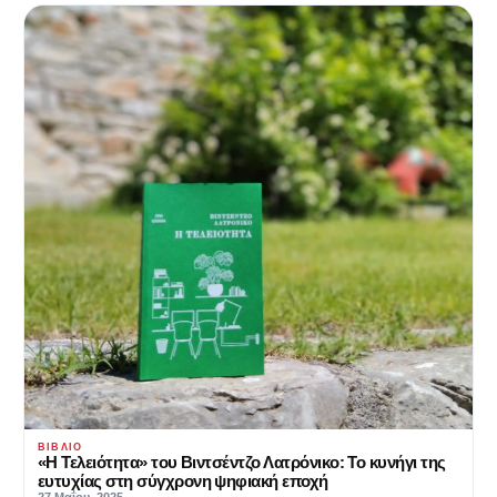
ΒΙΒΛΊΟ
«Η Τελειότητα» του Βιντσέντζο Λατρόνικο: Το κυνήγι της
ευτυχίας στη σύγχρονη ψηφιακή εποχή
27 Μαΐου, 2025