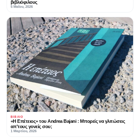
βιβλιόφιλους
5 Μαΐου, 2026
ΒΙΒΛΊΟ
«Η Επέτειος» του Andrea Bajani : Μπορείς να γλιτώσεις
απ’τους γονείς σου;
1 Μαρτίου, 2026