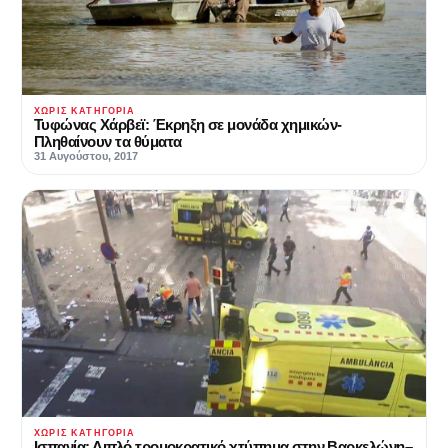
ΧΩΡΊΣ ΚΑΤΗΓΟΡΊΑ
Τυφώνας Χάρβεϊ: Έκρηξη σε μονάδα χημικών-
Πληθαίνουν τα θύματα
31 Αυγούστου, 2017
ΧΩΡΊΣ ΚΑΤΗΓΟΡΊΑ
Ισπανία: Διπλό τρομοκρατικό χτύπημα στην Βαρκελώνη–