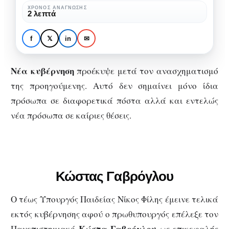
πρόσωπα
ΧΡΌΝΟΣ ΑΝΆΓΝΩΣΗΣ
ΧΩΡΊΣ ΚΑΤΗΓΟΡΊΑ
2 λεπτά
στην
Αυτά είναι τα νέα
Κυβέρνηση
πρόσωπα στην
f
𝕏
in
✉
μετά
Κυβέρνηση μετά τον
τον
ανασχηματισμό
Νέα κυβέρνηση
προέκυψε μετά τον ανασχηματισμό
ανασχηματισμό
της προηγούμενης. Αυτό δεν σημαίνει μόνο ίδια
πρόσωπα σε διαφορετικά πόστα αλλά και εντελώς
νέα πρόσωπα σε καίριες θέσεις.
Κώστας Γαβρόγλου
Ο τέως Υπουργός Παιδείας Νίκος Φίλης έμεινε τελικά
εκτός κυβέρνησης αφού ο πρωθυπουργός επέλεξε τον
Κώστα Γαβρόγλου
Πανεπιστημιακό
ως επικεφαλής