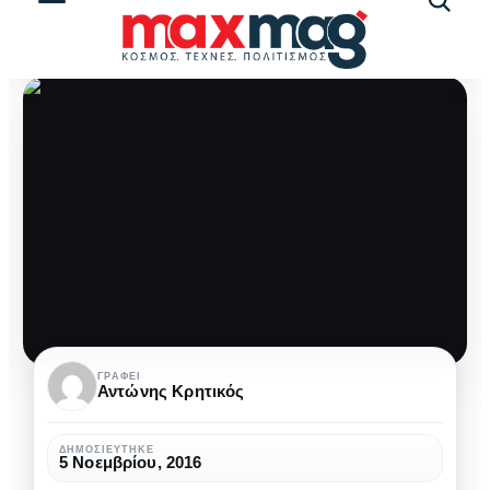
Αναζήτ
άρθρω
Αυτά
ΓΡΆΦΕΙ
Αντώνης Κρητικός
είναι
τα
ΔΗΜΟΣΙΕΎΤΗΚΕ
5 Νοεμβρίου, 2016
νέα