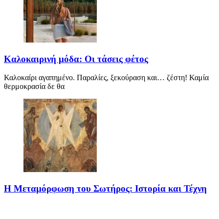
Καλοκαιρινή μόδα: Οι τάσεις φέτος
Καλοκαίρι αγαπημένο. Παραλίες, ξεκούραση και… ζέστη! Καμία
θερμοκρασία δε θα
Η Μεταμόρφωση του Σωτήρος: Ιστορία και Τέχνη
Η Μεταμόρφωση του Σωτήρος: Ιστορία και Έθιμα Στις 6
Αυγούστου