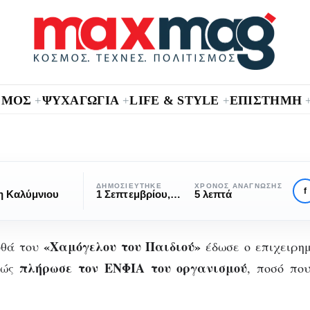
ΣΜΟΣ
ΨΥΧΑΓΩΓΙΑ
LIFE & STYLE
ΕΠΙΣΤΗΜΗ
+
+
+
ΧΩΡΊΣ ΚΑΤΗΓΟΡΊΑ
ηρώθηκε ο ΕΝΦΙΑ 
ΔΗΜΟΣΙΕΎΤΗΚΕ
ΧΡΌΝΟΣ ΑΝΆΓΝΩΣΗΣ
f
η Καλύμνιου
1 Σεπτεμβρίου, 2017
5 λεπτά
μόγελου του Παιδ
«Χαμόγελου του Παιδιού»
υ
οθά του
έδωσε ο επιχειρη
από ιδιώτη
πλήρωσε τον ΕΝΦΙΑ του οργανισμού
θώς
, ποσό πο