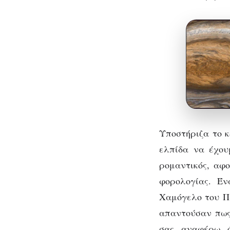
Υποστήριζα το κ
ελπίδα να έχου
ρομαντικός, αφ
φορολογίας. Έν
Χαμόγελο του Πα
απαντούσαν πως 
σας αναφέρω ό