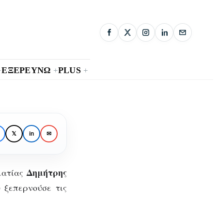
ΕΞΕΡΕΥΝΩ
PLUS
+
+
+
του
𝕏
in
✉
ιού»
Δημήτρης
ματίας
υ ξεπερνούσε τις