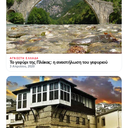
ΆΓΝΩΣΤΗ ΕΛΛΆΔΑ
Το γεφύρι της Πλάκας: η αναστήλωση του γεφυριού
3 Απριλίου, 2020