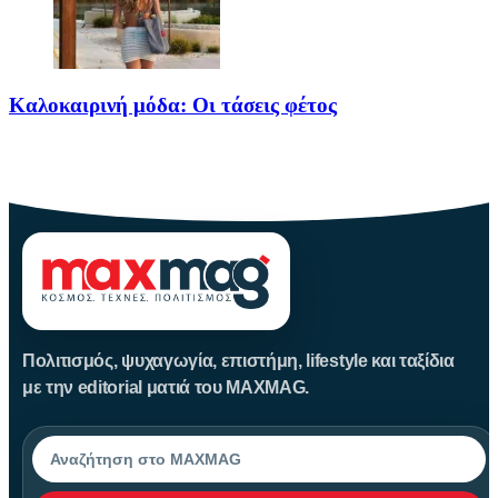
Καλοκαιρινή μόδα: Οι τάσεις φέτος
Καλοκαίρι αγαπημένο. Παραλίες, ξεκούραση και… ζέστη! Καμία
θερμοκρασία δε θα
Πολιτισμός, ψυχαγωγία, επιστήμη, lifestyle και ταξίδια
με την editorial ματιά του MAXMAG.
Αναζήτηση