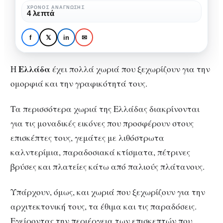
χωριά
ΧΡΌΝΟΣ ΑΝΆΓΝΩΣΗΣ
ΆΓΝΩΣΤΗ ΕΛΛΆΔΑ
4 λεπτά
της
5+1 μοναδικά και
Ελλάδας
παράξενα χωριά της
f
𝕏
in
✉
Ελλάδας
Ελλάδα
Η
έχει πολλά χωριά που ξεχωρίζουν για την
ομορφιά και την γραφικότητά τους.
Τα περισσότερα χωριά της Ελλάδας διακρίνονται
για τις μοναδικές εικόνες που προσφέρουν στους
επισκέπτες τους, γεμάτες με λιθόστρωτα
καλντερίμια, παραδοσιακά κτίσματα, πέτρινες
βρύσες και πλατείες κάτω από παλιούς πλάτανους.
Υπάρχουν, όμως, και χωριά που ξεχωρίζουν για την
αρχιτεκτονική τους, τα έθιμα και τις παραδόσεις.
Εγείροντας την περιέργεια των επισκεπτών που