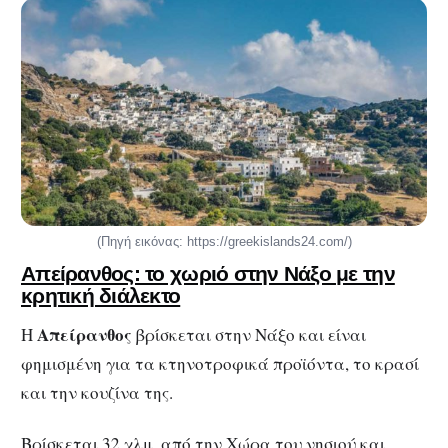
(Πηγή εικόνας: https://greekislands24.com/)
Απείρανθος: το χωριό στην Νάξο με την
κρητική διάλεκτο
Απείρανθος
Η
βρίσκεται στην Νάξο και είναι
φημισμένη για τα κτηνοτροφικά προϊόντα, το κρασί
και την κουζίνα της.
Βρίσκεται 32 χλμ. από την Χώρα του νησιού και