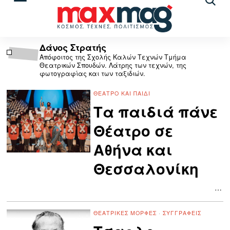
Αναζ
άρθρ
Δάνος Στρατής
Απόφοιτος της Σχολής Καλών Τεχνών Τμήμα
Θεατρικών Σπουδών. Λάτρης των τεχνών, της
φωτογραφίας και των ταξιδιών.
ΘΈΑΤΡΟ ΚΑΙ ΠΑΙΔΊ
Τα παιδιά πάνε
Θέατρο σε
Αθήνα και
Θεσσαλονίκη
…
ΘΕΑΤΡΙΚΈΣ ΜΟΡΦΈΣ
·
ΣΥΓΓΡΑΦΕΊΣ