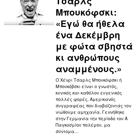
Τσαρλς
Μπουκόφσκι:
«Εγώ θα ήθελα
ένα Δεκέμβρη
με φώτα σβηστά
κι ανθρώπους
αναμμένους.»
Ο Χένρι Τσαρλς Μπουκόφσκι ή
Μπουκόβσκι είναι ο γνωστός,
κυνικός και καθόλου ευγενικός
πολλές φορές, Αμερικανός
συγγραφέας που διαβάζοντάς τον
νιώθουμε αμηχανία. Γεννήθηκε
στην Γερμανία την περίοδο του Ά
Παγκοσμίου πολέμου, μα
σύντομα…