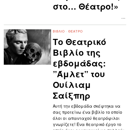
στο… Θέατρο!»
…
ΒΙΒΛΊΟ
·
ΘΈΑΤΡΟ
Το Θεατρικό
Βιβλίο της
εβδομάδας:
”Άμλετ” του
Ουίλιαμ
Σαίξπηρ
Αυτή την εβδομάδα σκέφτηκα να
σας προτείνω ένα βιβλίο το οποίο
όλοι οι απανταχού θεατρόφιλοι
γνωρίζετε! Ένα θεατρικό έργο το