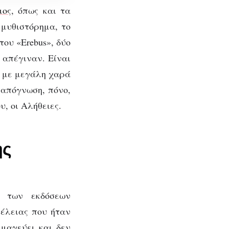
μος
, όπως και τα
 μυθιστόρημα, το
του «Erebus», δύο
 απέγιναν. Είναι
ω με μεγάλη χαρά
 απόγνωση, πόνο,
υ, οι Αλήθειες.
ης
ας
ά των εκδόσεων
μέλειας που ήταν
μαγεύει και δεν