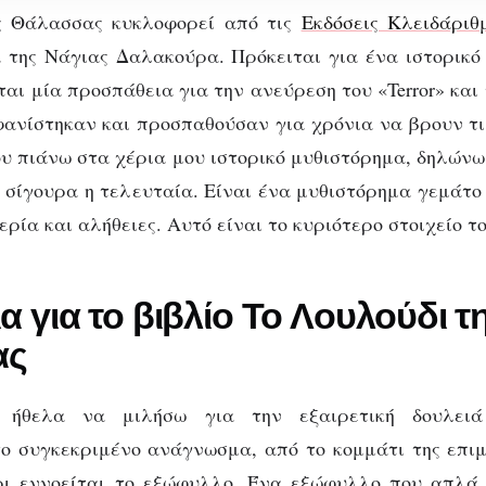
ς Θάλασσας κυκλοφορεί από τις
Εκδόσεις Κλειδάριθ
 της Νάγιας Δαλακούρα. Πρόκειται για ένα ιστορικό
αι μία προσπάθεια για την ανεύρεση του «Terror» και 
ανίστηκαν και προσπαθούσαν για χρόνια να βρουν τι
υ πιάνω στα χέρια μου ιστορικό μυθιστόρημα, δηλών
ι σίγουρα η τελευταία. Είναι ένα μυθιστόρημα γεμάτο
ρία και αλήθειες. Αυτό είναι το κυριότερο στοιχείο το
ΒΙΒΛΊΟ
ΒΙΒΛΙΟΠΑΡΟΥΣΙΆΣΕΙΣ
Το Λουλούδι της
α για το βιβλίο Το Λουλούδι τ
άλασσας, της Νάγι
ας
Δαλακούρα
 ήθελα να μιλήσω για την εξαιρετική δουλει
ο συγκεκριμένο ανάγνωσμα, από το κομμάτι της επι
χρι εννοείται το εξώφυλλο. Ένα εξώφυλλο που απλά 