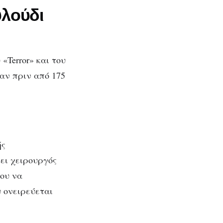
υλούδι
«Terror» και του
αν πριν από 175
ής
ει χειρουργός
νου να
 ονειρεύεται