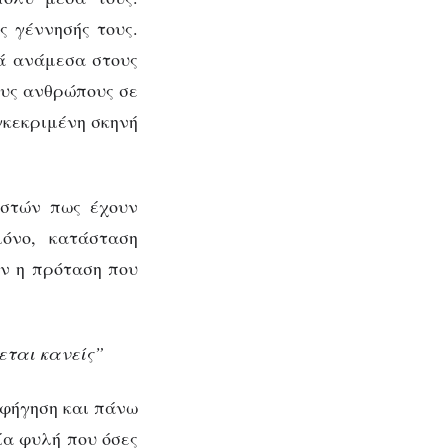
ς γέννησής τους.
ρά ανάμεσα στους
ους ανθρώπους σε
γκεκριμένη σκηνή
ιστών πως έχουν
μόνο, κατάσταση
αν η πρόταση που
εται κανείς”
αφήγηση και πάνω
ία φυλή που όσες