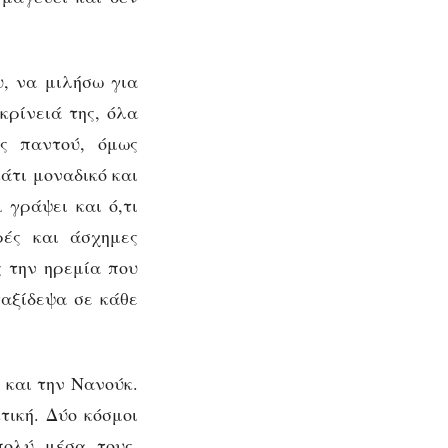
υ, να μιλήσω για
κρίνειά της, όλα
ς παντού, όμως
άτι μοναδικό και
 γράψει και ό,τι
ρές και άσχημες
 την ηρεμία που
ταξίδεψα σε κάθε
 και την Νανούκ.
τική. Δύο κόσμοι
πολύ μέσα τους.