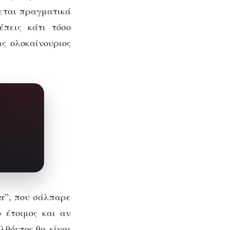
γεται πραγματικά
έπεις κάτι τόσο
ας ολοκαίνουριος
wer”, που σάλπαρε
 έτοιμος και αν
ελθόντος θα είναι