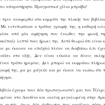
σει απαρατήρητο. Πραγματικά χίλια μπράβο!
 πριν αναφερθώ στο κομμάτι της πλοκής του βιβλίο
Με εντυπωσίασε ο τρόπος γραφής της, η καθαρή ειλι
μέσα από μία αφήγηση που ένιωθες την φωνή τη
σκέπαζε λεπτό τους ήρωες της. Αυτό θεωρώ ότι είναι κ
υ με έκαναν να επιζητώ πλέον να διαβάσω ό,τι έχει
ράψει στο εξής. Δεν είναι εύκολο να δίνεις σκλη
 έναν τρόπο ηρεμίας. Δεν μπορώ να εκφράσω πλήρως
ραφή της, μα με μάγεψε και με έκανε να νιώσω ότι 
δήγησε.
ιβλίο έχουμε τους δύο πρωταγωνιστές μας τον Τζέιμς
μένος στο Λονδίνο και εκείνη μεγαλωμένη στην Αρκ
η φωτός, όμως δύο άνθρωποι που μοιάζουν τόσο 