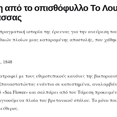
η από το οπισθόφυλλο Το Λο
ασσας
πραγματική ιστορία της έρευνας για την ανεύρεση του 
υθικών πλοίων μιας καταραμένης αποστολής, που χάθηκ
, 1848
νατραφεί με τους εθιμοτυπικούς κανόνες της βικτοριαν
 Επαναστατώντας ενάντια σε κατεστημένα, αναλαμβάν
ό «Sea Flower» και σαλπάρει από τον Τάμεση προκειμέ
αγνοούμενα πλοία του βρετανικού στόλου. Το μόνο που
λεύθερος.