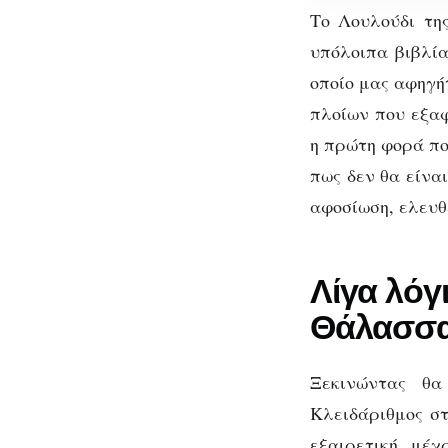
της
Το Λουλούδι τη
Νάγιας
υπόλοιπα βιβλία
Δαλακούρα
οποίο μας αφηγήτ
πλοίων που εξαφ
η πρώτη φορά πο
πως δεν θα είνα
αφοσίωση, ελευθε
Λίγα λόγι
Θ
Θάλασσ
Ξεκινώντας θα
Κλειδάριθμος στ
εξαιρετική, μέ