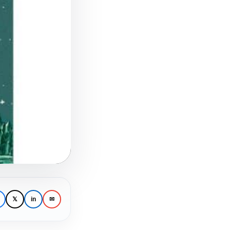
𝕏
in
✉