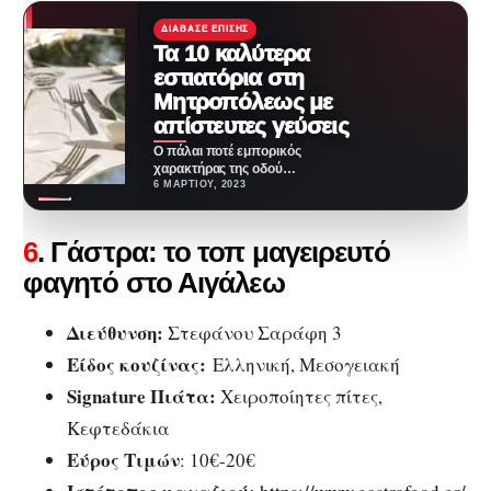
ΔΙΆΒΑΣΕ ΕΠΊΣΗΣ
Τα 10 καλύτερα
εστιατόρια στη
Μητροπόλεως με
απίστευτες γεύσεις
Ο πάλαι ποτέ εμπορικός
χαρακτήρας της οδού
Μητροπόλεως έχει εδώ και
6 ΜΑΡΤΊΟΥ, 2023
καιρό υποχωρήσει. Τώρα σε
κάθε…
6
. Γάστρα: το τοπ μαγειρευτό
φαγητό στο Αιγάλεω
Διεύθυνση:
Στεφάνου Σαράφη 3
Είδος κουζίνας:
Ελληνική, Μεσογειακή
Signature Πιάτα:
Χειροποίητες πίτες,
Κεφτεδάκια
Εύρος Τιμών
: 10€-20€