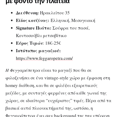
με φόντο την πλατεία
Διεύθυνση:
Ηρακλείτου 35
Είδος κουζίνας:
Ελληνική, Μεσογειακή
Signature Πιάτα:
Σούφρα του πασά,
Κοντοσούβλι μετσοβίτικο
Εύρος Τιμών
: 18€-25€
Ιστότοπος μαγαζιού:
https://www.feggaropetra.com/
Η Φεγγαρόπετρα
είναι το μαγαζί που θα σε
φιλοξενήσει σε ένα vintage-style χώρο με έμφαση στη
homey διάθεση, και θα σε φιλέψει εξαιρετικούς
μεζέδες, με συνταγές φερμένες από κάθε γωνιά της
χώρας, σε ιδιαίτερα “ευχάριστες” τιμές. Πέρα από τα
βασικά αυτά πλεονεκτήματά της, ωστόσο, η
Φεγγαρόπετρα έχει σαν background της την υπέροχη