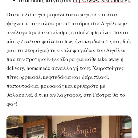
Ιστότοπος μαγαζιού:
https://www.gastrafood.gr/
Όταν μιλάμε για μαμαδίστικο φαγητό και όταν
ψάχνουμε τα καλύτερα εστιατόρια στο Αιγάλεω με
ανάλογο προσανατολισμό, η απάντηση είναι πάντα
μία:
η Γάστρα
φαίνεται πως έχει κερδίσει τις καρδιές
(και τα στομάχια) των καλοφαγάδων του Αιγάλεω
που την προτιμούν ξεκάθαρα για κάθε take-away ή
delivery, homemade συναλλαγή τους. Χειροποίητες
πίτες, φρικασέ, κεφτεδάκια και ψάρι πλακί,
παπουτσάκια, μουσακάς και κριθαρότο με
θαλασσινά, ό,τι κι αν λαχταράς, στη Γάστρα θα το
φας!