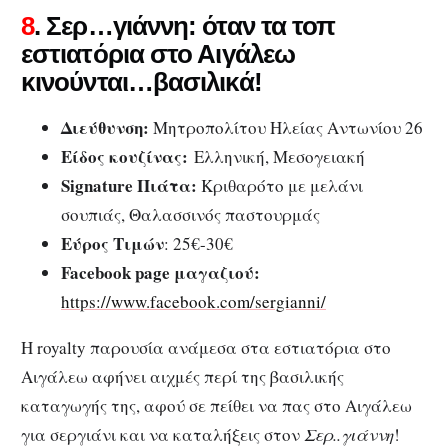
8
. Σερ…γιάννη: όταν τα τοπ
εστιατόρια στο Αιγάλεω
κινούνται…βασιλικά!
Διεύθυνση:
Μητροπολίτου Ηλείας Αντωνίου 26
Είδος κουζίνας:
Ελληνική, Μεσογειακή
Signature Πιάτα:
Κριθαρότο με μελάνι
σουπιάς, Θαλασσινός παστουρμάς
Εύρος Τιμών
: 25€-30€
Facebook page μαγαζιού:
https://www.facebook.com/sergianni/
Η royalty παρουσία ανάμεσα στα εστιατόρια στο
Αιγάλεω αφήνει αιχμές περί της βασιλικής
καταγωγής της, αφού σε πείθει να πας στο Αιγάλεω
για σεργιάνι και να καταλήξεις στον
Σερ..γιάννη
!