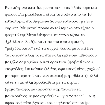
Ένα πέτρινο σπιτάκι, με παραδοσιακό διάκοσμο και
φιλοσοφία ρακάδικου, είναι το πρώτο από τα 10
εστιατόρια στο Αιγάλεω που φλερτάρουν με την
κορυφή. Με μενού προσανατολισμένο στο εξαίσιο
φαγητό της Μεγαλόνησου,
το εστιατόριο τα
Αχλάδια
δελεάζει και τους πιο απαιτητικούς
“μεζεδόφιλους” ενώ τα συχνά-πυκνά μουσικά live
του δίνουν άλλη νότα στην όλη εμπειρία. Επιδώσου
με ζήλο σε μεζεδάκια και ορεκτικά (φάβα Φενεού,
κιοφτέδες, λουκάνικο ξιδάτο, σφακιανή πίτα, χοχλιοί
μπουμπουριστοί και φανταστική μαραθόπιτα) αλλά
κάνε τη μεγάλη προσπάθεια με τα κυρίως
(γαμοπίλαφο, μακαρούνες καρπαθιώτικες,
μακαρούνες με μοσχαράκι) ενώ για το τελείωμα, η
σφακιανή πίτα βγαίνει και σε γλυκιά version (με