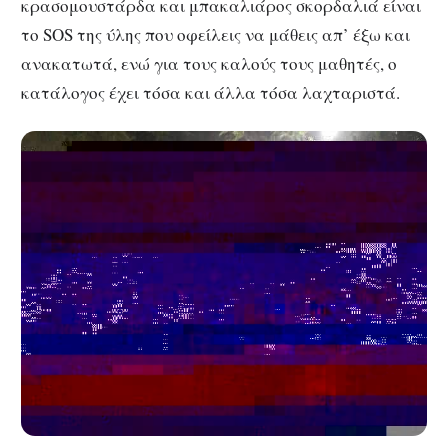
κρασομουστάρδα και μπακαλιάρος σκορδαλιά είναι
το SOS της ύλης που οφείλεις να μάθεις απ’ έξω και
ανακατωτά, ενώ για τους καλούς τους μαθητές, ο
κατάλογος έχει τόσα και άλλα τόσα λαχταριστά.