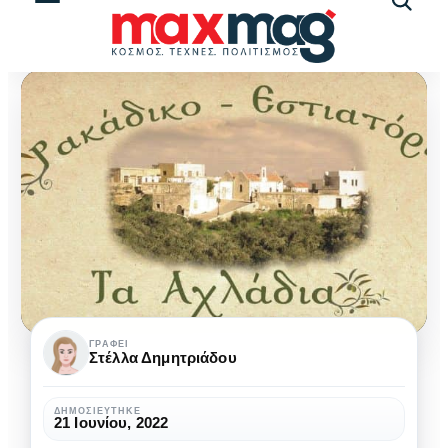
Αναζήτ
άρθρω
Τα
ΓΡΆΦΕΙ
Στέλλα Δημητριάδου
10
εστιατόρια
ΔΗΜΟΣΙΕΎΤΗΚΕ
21 Ιουνίου, 2022
στο