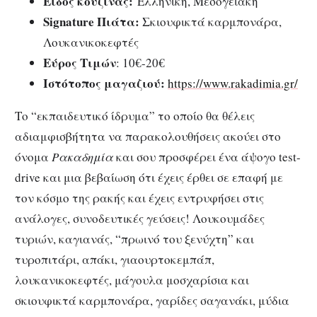
Είδος κουζίνας:
Ελληνική, Μεσογειακή
Signature Πιάτα:
Σκιουφικτά καρμπονάρα,
Λουκανικοκεφτές
Εύρος Τιμών
: 10€-20€
Ιστότοπος μαγαζιού:
https://www.rakadimia.gr/
Το “εκπαιδευτικό ίδρυμα” το οποίο θα θέλεις
αδιαμφισβήτητα να παρακολουθήσεις ακούει στο
όνομα
Ρακαδημία
και σου προσφέρει ένα άψογο test-
drive και μια βεβαίωση ότι έχεις έρθει σε επαφή με
τον κόσμο της ρακής και έχεις εντρυφήσει στις
ανάλογες, συνοδευτικές γεύσεις! Λουκουμάδες
τυριών, καγιανάς, “πρωινό του ξενύχτη” και
τυροπιτάρι, απάκι, γιαουρτοκεμπάπ,
λουκανικοκεφτές, μάγουλα μοσχαρίσια και
σκιουφικτά καρμπονάρα, γαρίδες σαγανάκι, μύδια