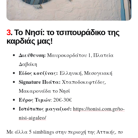
3
. Το Νησί: το τσιπουράδικο της
καρδιάς μας!
Διεύθυνση:
Μαυροκορδάτου 1, Πλατεία
Δαβάκη
Είδος κουζίνας:
Ελληνική, Μεσογειακή
Signature Πιάτα:
Χταποδοκεφτέδες,
Μακαρονάδα το Νησί
Εύρος Τιμών
: 20€-30€
Ιστότοπος μαγαζιού:
https://tonisi.com.gr/to-
nisi-aigaleo/
Με άλλα 5 simblings στην περιοχή της Αττικής,
το