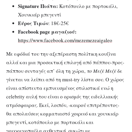
Signature Πιάτα:
Κοτόπουλο με πορτοκάλι,
Χουνκιάρ μπεγεντί
Εύρος Τιμών
: 18€-25€
Facebook page μαγαζιού:
https://www.facebook.com/mezemezeaigaleo
Με εφόδιά του την αξεπέραστη πολίτικη κουζίνα
αλλά και μια προσεκτική επιλογή από πάππου-προς-
πάππου συνταγές απ’ όλη τη χώρα,
το Μεζέ Μεζέ
δε
γίνεται να λείπει από τη must-try λίστα σου. Ο χώρος
είναι απίστευτα εμπνευσμένος στιλιστικά ενώ η
celebrity αυλή του είναι ο ορισμός της ειδυλλιακής
ατμόσφαιρας. Εκεί, λοιπόν, -καιρού επιτρέποντος-
θα απολαύσεις κομματιαστό χοιρινό και χουνκιάρ
μπεγεντί, κοτόπουλο με πορτοκάλι και
γουρουνοπούλα αυθεντική, συκώτι με