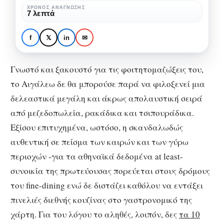
Αιγάλεω
ΧΡΌΝΟΣ ΑΝΆΓΝΩΣΗΣ
CITY GUIDE
ΑΘΉΝΑ
ΛΊΣΤΕΣ ΜΕ ΜΑΓΑΖΊΑ
7 λεπτά
που
Τα 10 εστιατόρια στο
σκορπίζουν
Αιγάλεω που
f
𝕏
in
✉
γευστικές
σκορπίζουν γευστικές
απολαύσεις!
απολαύσεις!
Γνωστό και ξακουστό για τις φοιτητομαζώξεις του,
το Αιγάλεω δε θα μπορούσε παρά να φιλοξενεί μια
δελεαστικά μεγάλη και άκρως απολαυστική σειρά
από μεζεδοπωλεία, ρακάδικα και τσιπουράδικα.
Εξίσου επιτυχημένα, ωστόσο, η σκανδαλωδώς
αυθεντική σε πείσμα των καιρών και των γύρω
περιοχών -για τα αθηναϊκά δεδομένα at least-
συνοικία της πρωτεύουσας πορεύεται στους δρόμους
του fine-dining ενώ δε διστάζει καθόλου να εντάξει
πινελιές διεθνής κουζίνας στο γαστρονομικό της
χάρτη. Για του λόγου το αληθές, λοιπόν, δες
τα 10