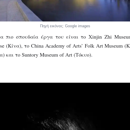
Πηγή εικόνας: Google images
 πιο σπουδαία έργα του είναι το Xinjin Zhi Museu
e (Κίνα), το China Academy of Arts’ Folk Art Museum (Κ
α) και το Suntory Museum of Art (Τόκυο).