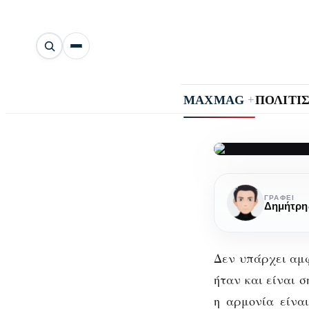
Αναζήτηση
άρθρων
+
MAXMAG
ΠΟΛΙΤΙ
Ιάπωνες
“Starchitect
ΓΡΆΦΕΙ
Δημήτρη
Δεν υπάρχει αμφ
ήταν και είναι σ
η αρμονία είνα