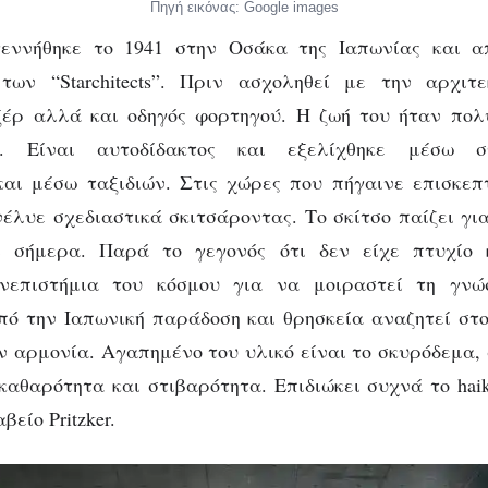
Πηγή εικόνας: Google images
ννήθηκε το 1941 στην Οσάκα της Ιαπωνίας και α
των “Starchitects”. Πριν ασχοληθεί με την αρχιτε
ξέρ αλλά και οδηγός φορτηγού. Η ζωή του ήταν πολ
έ. Είναι αυτοδίδακτος και εξελίχθηκε μέσω σ
και μέσω ταξιδιών. Στις χώρες που πήγαινε επισκεπ
νέλυε σχεδιαστικά σκιτσάροντας. Το σκίτσο παίζει γι
ι σήμερα. Παρά το γεγονός ότι δεν είχε πτυχίο 
νεπιστήμια του κόσμου για να μοιραστεί τη γνώ
ό την Ιαπωνική παράδοση και θρησκεία αναζητεί στ
ν αρμονία. Αγαπημένο του υλικό είναι το σκυρόδεμα, 
καθαρότητα και στιβαρότητα. Επιδιώκει συχνά το haik
βείο Pritzker.