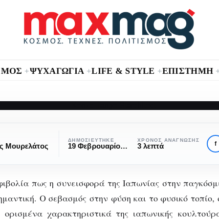
ΣΜΟΣ
ΨΥΧΑΓΩΓΙΑ
LIFE & STYLE
ΕΠΙΣΤΗΜΗ
+
+
+
DESIGN
ΑΡΧΙΤΕΚΤΟΝΙΚΉ
Ιάπωνες
s”
ΔΗΜΟΣΙΕΎΤΗΚΕ
ΧΡΌΝΟΣ ΑΝΆΓΝΩΣΗΣ
f
ς Μουρελάτος
19 Φεβρουαρίου, 2022
3 λεπτά
“Starchitects”
ιβολία πως η συνεισφορά της Ιαπωνίας στην παγκόσμ
ημαντική. Ο σεβασμός στην φύση και το φυσικό τοπίο, 
ι ορισμένα χαρακτηριστικά της ιαπωνικής κουλτούρ