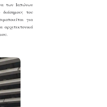
ργα των Ιαπώνων
ο διάσημους του
σιμοποιείται για
α αρχιτεκτονικά
μου.