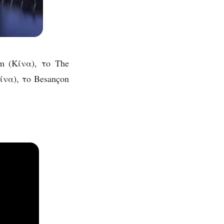
m (Κίνα), το The
ίνα), το Besançon