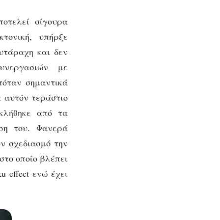
ποτελεί σίγουρα
κτονική, υπήρξε
υτάραχη και δεν
υνεργασιών με
τόταν σημαντικά
α αυτόν τεράστιο
κλήθηκε από τα
ση του. Φανερά
ον σχεδιασμό την
στο οποίο βλέπει
u effect ενώ έχει