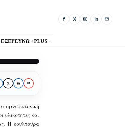
ΕΞΕΡΕΥΝΩ
PLUS
+
+
+
𝕏
in
✉
ια αρχιτεκτονική
οι υλικότητες και
ας. Η κουλτούρα