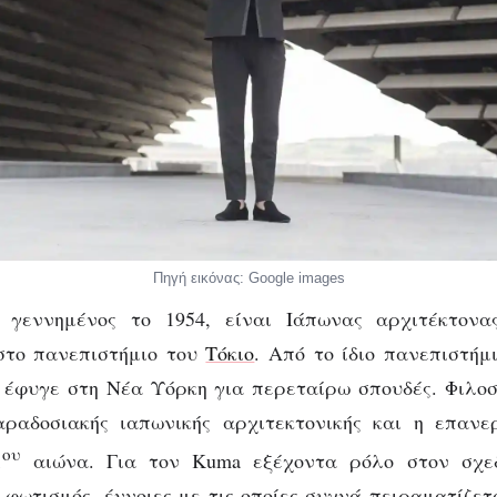
Πηγή εικόνας: Google images
γεννημένος το 1954, είναι Ιάπωνας αρχιτέκτονα
 στο πανεπιστήμιο του
Τόκιο
. Από το ίδιο πανεπιστήμ
 έφυγε στη Νέα Υόρκη για περεταίρω σπουδές. Φιλοσ
αραδοσιακής ιαπωνικής αρχιτεκτονικής και η επανε
ου
1
αιώνα. Για τον Kuma εξέχοντα ρόλο στον σχεδ
 φωτισμός, έννοιες με τις οποίες συχνά πειραματίζετ