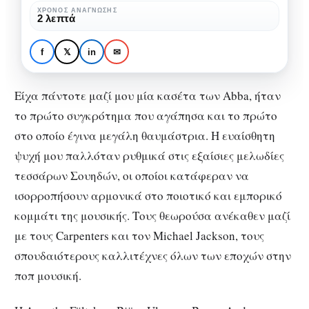
Σκαμπαρδώνη
ΧΡΌΝΟΣ ΑΝΆΓΝΩΣΗΣ
2 λεπτά
#EGRAPSA
Abba. Από τη Μαρία
f
𝕏
in
✉
Σκαμπαρδώνη
Είχα πάντοτε μαζί μου μία κασέτα των Abba, ήταν
το πρώτο συγκρότημα που αγάπησα και το πρώτο
στο οποίο έγινα μεγάλη θαυμάστρια. Η ευαίσθητη
ψυχή μου παλλόταν ρυθμικά στις εξαίσιες μελωδίες
τεσσάρων Σουηδών, οι οποίοι κατάφεραν να
ισορροπήσουν αρμονικά στο ποιοτικό και εμπορικό
κομμάτι της μουσικής. Τους θεωρούσα ανέκαθεν μαζί
με τους Carpenters και τον Michael Jackson, τους
σπουδαιότερους καλλιτέχνες όλων των εποχών στην
ποπ μουσική.