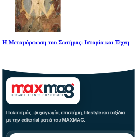
Η Μεταμόρφωση του Σωτήρος: Ιστορία και Τέχνη
Η Μεταμόρφωση του Σωτήρος: Ιστορία και Έθιμα Στις 6
Αυγούστου
Πολιτισμός, ψυχαγωγία, επιστήμη, lifestyle και ταξίδια
με την editorial ματιά του MAXMAG.
Αναζήτηση