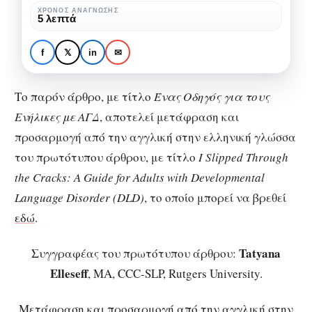
Ενήλικες
ΧΡΌΝΟΣ ΑΝΆΓΝΩΣΗΣ
5 λεπτά
με
ΑΝΑΠΤΥΞΙΑΚΉ ΓΛΩΣΣΙΚΉ ΔΙΑΤΑΡΑΧΉ
ΕΙΔΙΚΉ ΑΓΩΓΉ
ΑΓΔ
Ένας Οδηγός για τους
f
𝕏
in
✉
Ενήλικες με ΑΓΔ
Το παρόν άρθρο, με τίτλο
Ένας Οδηγός για τους
Ενήλικες με ΑΓΔ
, αποτελεί μετάφραση και
προσαρμογή από την αγγλική στην ελληνική γλώσσα
του πρωτότυπου άρθρου, με τίτλο
I Slipped Through
the Cracks: A Guide for Adults with Developmental
Language Disorder (DLD)
, το οποίο μπορεί να βρεθεί
εδώ
.
Tatyana
Συγγραφέας του πρωτότυπου άρθρου:
Elleseff
, MA, CCC-SLP, Rutgers University.
Μετάφραση και προσαρμογή από την αγγλική στην