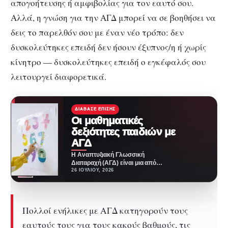
απογοήτευσης ή αμφιβολίας για τον εαυτό σου.
Αλλά, η γνώση για την ΑΓΔ μπορεί να σε βοηθήσει να
δεις το παρελθόν σου με έναν νέο τρόπο: δεν
δυσκολεύτηκες επειδή δεν ήσουν έξυπνος/η ή χωρίς
κίνητρο — δυσκολεύτηκες επειδή ο εγκέφαλός σου
λειτουργεί διαφορετικά.
ΔΙΆΒΑΣΕ ΕΠΊΣΗΣ
Οι μαθηματικές
δεξιότητες παιδιών με
ΑΓΔ
Η Αναπτυξιακή Γλωσσική
Διαταραχή (ΑΓΔ) είναι μια από
τις πιο συχνές
26 ΙΟΥΛΊΟΥ, 2026
νευροαναπτυξιακές διαταραχές η
οποία επηρεάζει…
Πολλοί ενήλικες με ΑΓΔ κατηγορούν τους
εαυτούς τους για τους κακούς βαθμούς, τις