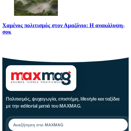
Χαμένος πολιτισμός στον Αμαζόνιο: Η ανακάλυψη-
σοκ
Για δεκαετίες, ο Αμαζόνιος θεωρούνταν μια σχεδόν παρθένα
ζούγκλα, ανέγγιχτη
Πολιτισμός, ψυχαγωγία, επιστήμη, lifestyle και ταξίδια
με την editorial ματιά του MAXMAG.
Αναζήτηση