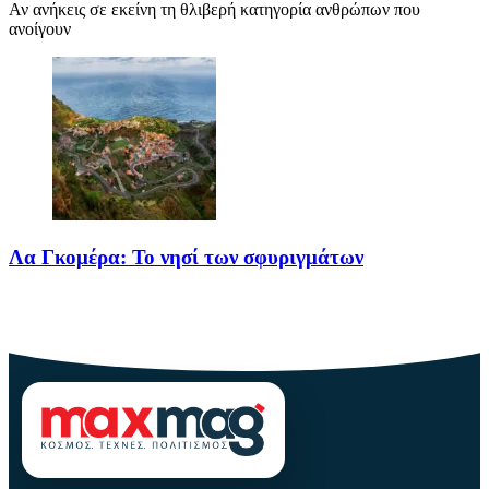
Αν ανήκεις σε εκείνη τη θλιβερή κατηγορία ανθρώπων που
ανοίγουν
Λα Γκομέρα: Το νησί των σφυριγμάτων
Πηγή: media.houseandgarden.co.ukΜακριά από τα πολύβουα
θέρετρα και τις κοσμοπολίτικες εικόνες