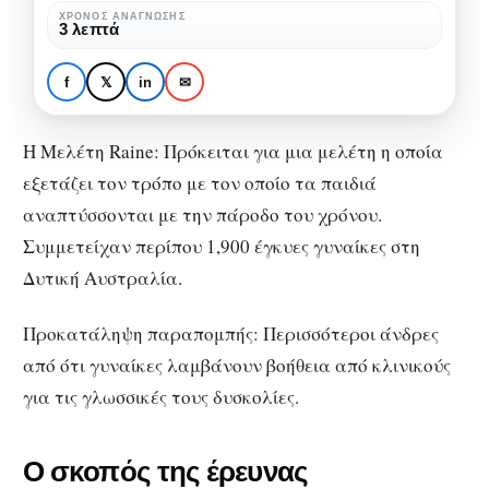
αναφερόμενοι
ΧΡΌΝΟΣ ΑΝΆΓΝΩΣΗΣ
ΑΝΑΠΤΥΞΙΑΚΉ ΓΛΩΣΣΙΚΉ ΔΙΑΤΑΡΑΧΉ
ΕΙΔΙΚΉ ΑΓΩΓΉ
3 λεπτά
από
Πρώιμοι δείκτες της ΑΓΔ
τους
αναφερόμενοι από τους
f
𝕏
in
✉
γονείς
γονείς
Η Μελέτη Raine: Πρόκειται για μια μελέτη η οποία
εξετάζει τον τρόπο με τον οποίο τα παιδιά
αναπτύσσονται με την πάροδο του χρόνου.
Συμμετείχαν περίπου 1,900 έγκυες γυναίκες στη
Δυτική Αυστραλία.
Προκατάληψη παραπομπής: Περισσότεροι άνδρες
από ότι γυναίκες λαμβάνουν βοήθεια από κλινικούς
για τις γλωσσικές τους δυσκολίες.
Ο σκοπός της έρευνας