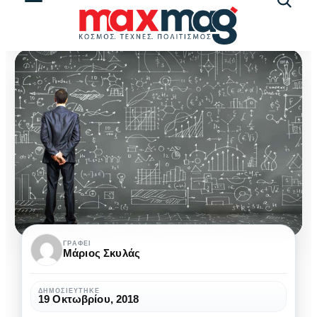
Αναζήτ
άρθρω
Bήματα
ΓΡΆΦΕΙ
Μάριος Σκυλάς
για
μια
ΔΗΜΟΣΙΕΎΤΗΚΕ
19 Οκτωβρίου, 2018
κερδοφόρα