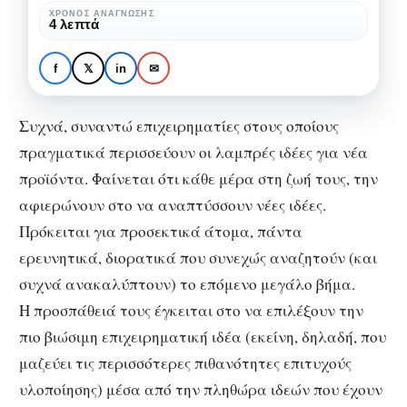
επιχειρηματική
ΧΡΌΝΟΣ ΑΝΆΓΝΩΣΗΣ
ΕΠΙΧΕΙΡΗΜΑΤΙΚΌΤΗΤΑ
4 λεπτά
ιδέα
Bήματα για μια
κερδοφόρα
f
𝕏
in
✉
επιχειρηματική ιδέα
Συχνά, συναντώ επιχειρηματίες στους οποίους
πραγματικά περισσεύουν οι λαμπρές ιδέες για νέα
προϊόντα. Φαίνεται ότι κάθε μέρα στη ζωή τους, την
αφιερώνουν στο να αναπτύσσουν νέες ιδέες.
Πρόκειται για προσεκτικά άτομα, πάντα
ερευνητικά, διορατικά που συνεχώς αναζητούν (και
συχνά ανακαλύπτουν) το επόμενο μεγάλο βήμα.
Η προσπάθειά τους έγκειται στο να επιλέξουν την
πιο βιώσιμη επιχειρηματική ιδέα (εκείνη, δηλαδή, που
μαζεύει τις περισσότερες πιθανότητες επιτυχούς
υλοποίησης) μέσα από την πληθώρα ιδεών που έχουν