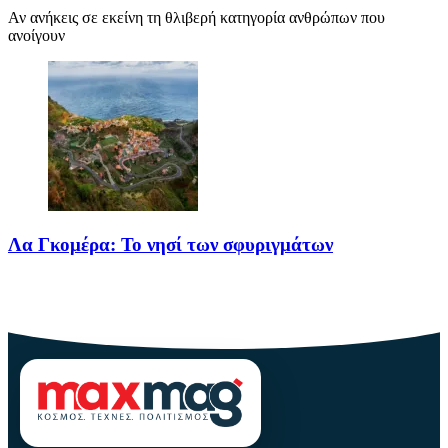
Αν ανήκεις σε εκείνη τη θλιβερή κατηγορία ανθρώπων που
ανοίγουν
Λα Γκομέρα: Το νησί των σφυριγμάτων
Πηγή: media.houseandgarden.co.ukΜακριά από τα πολύβουα
θέρετρα και τις κοσμοπολίτικες εικόνες