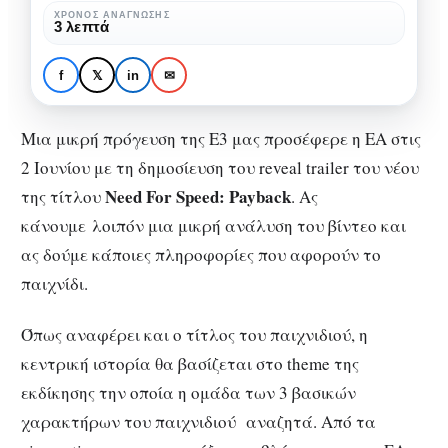
Need
ΧΡΌΝΟΣ ΑΝΆΓΝΩΣΗΣ
GAMING
3 λεπτά
For
Η αποκάλυψη του νέου
Speed:
Need For Speed:
f
𝕏
in
✉
Payback
Payback
Μια μικρή πρόγευση της E3 μας προσέφερε η ΕΑ στις
2 Ιουνίου με τη δημοσίευση του reveal trailer του νέου
Need For Speed: Payback
της τίτλου
. Ας
κάνουμε λοιπόν μια μικρή ανάλυση του βίντεο και
ας δούμε κάποιες πληροφορίες που αφορούν το
παιχνίδι.
Όπως αναφέρει και ο τίτλος του παιχνιδιού, η
κεντρική ιστορία θα βασίζεται στο theme της
εκδίκησης την οποία η ομάδα των 3 βασικών
χαρακτήρων του παιχνιδιού αναζητά. Από τα