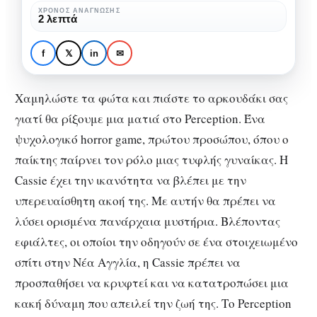
ΧΡΌΝΟΣ ΑΝΆΓΝΩΣΗΣ
2 λεπτά
f
𝕏
in
✉
GAMING
Γνωρίστε το Perception
Χαμηλώστε τα φώτα και πιάστε το αρκουδάκι σας
γιατί θα ρίξουμε μια ματιά στο Perception. Ένα
ψυχολογικό horror game, πρώτου προσώπου, όπου ο
παίκτης παίρνει τον ρόλο μιας τυφλής γυναίκας. H
Cassie έχει την ικανότητα να βλέπει με την
υπερευαίσθητη ακοή της. Με αυτήν θα πρέπει να
λύσει ορισμένα πανάρχαια μυστήρια. Βλέποντας
εφιάλτες, οι οποίοι την οδηγούν σε ένα στοιχειωμένο
σπίτι στην Νέα Αγγλία, η Cassie πρέπει να
προσπαθήσει να κρυφτεί και να κατατροπώσει μια
κακή δύναμη που απειλεί την ζωή της. Το Perception