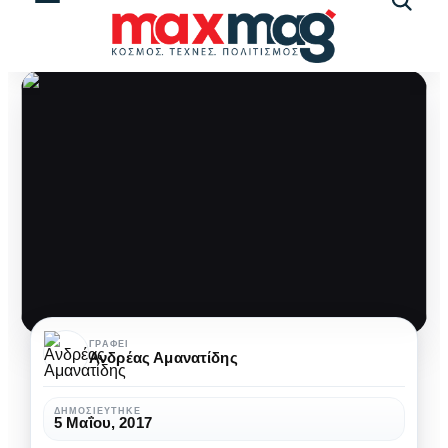
Αναζήτ
άρθρω
Γνωρίστε
ΓΡΆΦΕΙ
Ανδρέας Αμανατίδης
το
Perception
ΔΗΜΟΣΙΕΎΤΗΚΕ
5 Μαΐου, 2017