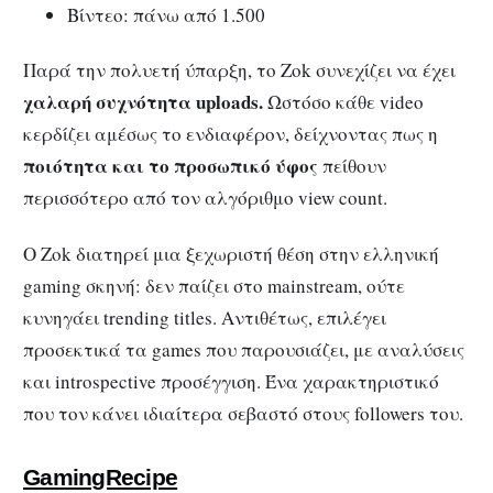
Βίντεο: πάνω από 1.500
Παρά την πολυετή ύπαρξη, το Zok συνεχίζει να έχει
χαλαρή συχνότητα uploads.
Ωστόσο κάθε video
κερδίζει αμέσως το ενδιαφέρον, δείχνοντας πως η
ποιότητα και το προσωπικό ύφος
πείθουν
περισσότερο από τον αλγόριθμο view count.
Ο Zok διατηρεί μια ξεχωριστή θέση στην ελληνική
gaming σκηνή: δεν παίζει στο mainstream, ούτε
κυνηγάει trending titles. Αντιθέτως, επιλέγει
προσεκτικά τα games που παρουσιάζει, με αναλύσεις
και introspective προσέγγιση. Ένα χαρακτηριστικό
που τον κάνει ιδιαίτερα σεβαστό στους followers του.
GamingRecipe