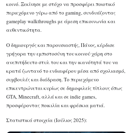
κοινό. Ξεκίνησε με στόχο να προσφέρει ποιοτικό
περιεχόμενο γύρω από το gaming, συνδυάζοντας
gameplay walkthroughs με άμεση επικοινωνία και
αυθεντικότητα.
Ο δημιουργός και παρουσιαστής, Πάνος, κέρδισε
γρήγορα την εμπιστοσύνη του κοινού χάρη στο
ανεπιτήδευτο στυλ του και την ικανότητά του να
κρατά ζωντανό το ενδιαφέρον μέσα από σχολιασμό,
συμβουλές και διάδραση. Το περιεχόμενο
επικεντρώνεται κυρίως σε δημοφιλείς τίτλους όπως
GTA, Minecraft, αλλά και σε indie games,
προσφέροντας ποικιλία και φρέσκια ματιά.
Στατιστικά στοιχεία (Ιούλιος 2025):