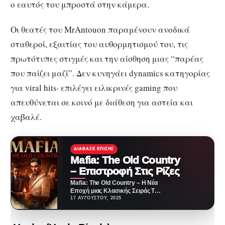
ο εαυτός του μπροστά στην κάμερα.
Οι θεατές του MrAntouon παραμένουν ανοδικά
σταθεροί, εξαιτίας του αυθορμητισμού του, τις
πρωτότυπες στιγμές και την αίσθηση μιας “παρέας
που παίζει μαζί”. Δεν κυνηγάει dynamics κατηγορίας
για viral hits· επιλέγει ειλικρινές gaming που
απευθύνεται σε κοινό με διάθεση για αστεία και
χαβαλέ.
ΔΙΆΒΑΣΕ ΕΠΊΣΗΣ
Mafia: The Old Country
– Επιστροφή Στις Ρίζες
Mafia: The Old Country – Η Νέα
Εποχή μιας Κλασικής Σειράς Το
νέο Mafia: The Old…
17 ΑΥΓΟΎΣΤΟΥ, 2025