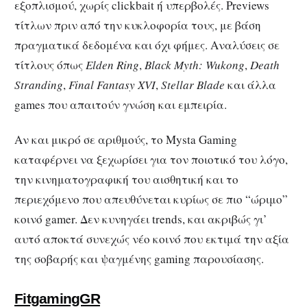
εξοπλισμού, χωρίς clickbait ή υπερβολές. Previews
τίτλων πριν από την κυκλοφορία τους, με βάση
πραγματικά δεδομένα και όχι φήμες. Αναλύσεις σε
τίτλους όπως
Elden Ring
,
Black Myth: Wukong
,
Death
Stranding
,
Final Fantasy XVI
,
Stellar Blade
και άλλα
games που απαιτούν γνώση και εμπειρία.
Αν και μικρό σε αριθμούς, το Mysta Gaming
καταφέρνει να ξεχωρίσει για τον ποιοτικό του λόγο,
την κινηματογραφική του αισθητική και το
περιεχόμενο που απευθύνεται κυρίως σε πιο “ώριμο”
κοινό gamer. Δεν κυνηγάει trends, και ακριβώς γι’
αυτό αποκτά συνεχώς νέο κοινό που εκτιμά την αξία
της σοβαρής και ψαγμένης gaming παρουσίασης.
FitgamingGR