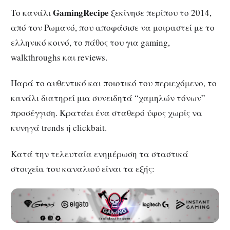
GamingRecipe
Το κανάλι
ξεκίνησε περίπου το 2014,
από τον Ρωμανό, που αποφάσισε να μοιραστεί με το
ελληνικό κοινό, το πάθος του για gaming,
walkthroughs και reviews.
Παρά το αυθεντικό και ποιοτικό του περιεχόμενο, το
κανάλι διατηρεί μια συνειδητά “χαμηλών τόνων”
προσέγγιση. Κρατάει ένα σταθερό ύφος χωρίς να
κυνηγά trends ή clickbait.
Κατά την τελευταία ενημέρωση τα σταστικά
στοιχεία του καναλιού είναι τα εξής: