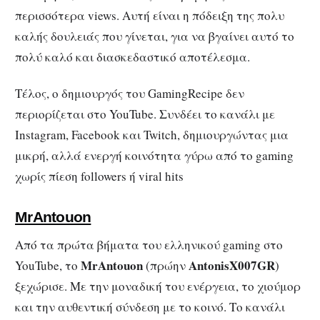
περισσότερα views. Αυτή είναι η πόδειξη της πολυ
καλής δουλειάς που γίνεται, για να βγαίνει αυτό το
πολύ καλό και διασκεδαστικό αποτέλεσμα.
Τέλος, ο δημιουργός του GamingRecipe δεν
περιορίζεται στο YouTube. Συνδέει το κανάλι με
Instagram, Facebook και Twitch, δημιουργώντας μια
μικρή, αλλά ενεργή κοινότητα γύρω από το gaming
χωρίς πίεση followers ή viral hits
MrAntouon
Από τα πρώτα βήματα του ελληνικού gaming στο
MrAntouon
AntonisX007GR
YouTube, το
(πρώην
)
ξεχώρισε. Με την μοναδική του ενέργεια, το χιούμορ
και την αυθεντική σύνδεση με το κοινό. Το κανάλι