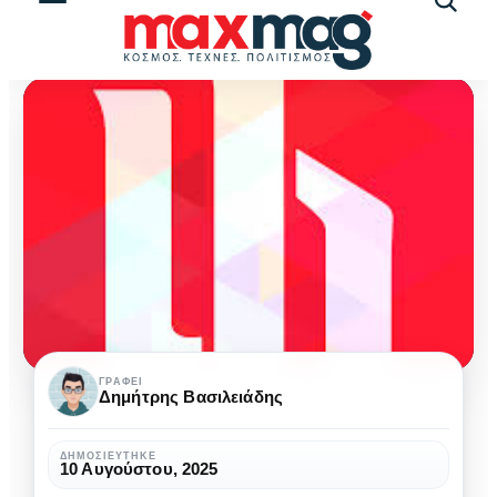
Αναζήτ
άρθρω
YouTube:
ΓΡΆΦΕΙ
Δημήτρης Βασιλειάδης
Τα
Ελληνικά
ΔΗΜΟΣΙΕΎΤΗΚΕ
10 Αυγούστου, 2025
Gaming