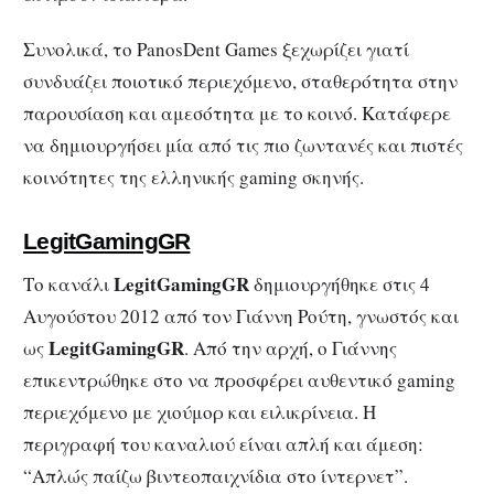
Συνολικά, το PanosDent Games ξεχωρίζει γιατί
συνδυάζει ποιοτικό περιεχόμενο, σταθερότητα στην
παρουσίαση και αμεσότητα με το κοινό. Κατάφερε
να δημιουργήσει μία από τις πιο ζωντανές και πιστές
κοινότητες της ελληνικής gaming σκηνής.
LegitGamingGR
LegitGamingGR
Το κανάλι
δημιουργήθηκε στις 4
Αυγούστου 2012 από τον Γιάννη Ρούτη, γνωστός και
LegitGamingGR
ως
.
Από την αρχή, ο Γιάννης
επικεντρώθηκε στο να προσφέρει αυθεντικό gaming
περιεχόμενο με χιούμορ και ειλικρίνεια.
Η
περιγραφή του καναλιού είναι απλή και άμεση:
“Απλώς παίζω βιντεοπαιχνίδια στο ίντερνετ”.