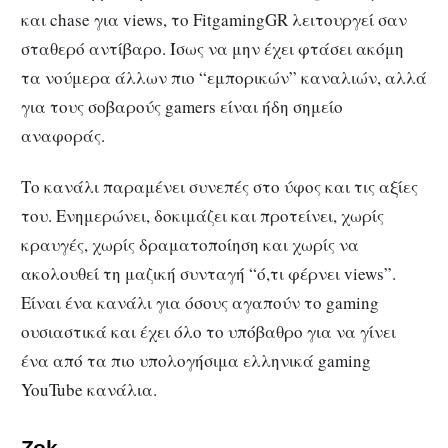
και chase για views, το FitgamingGR λειτουργεί σαν
σταθερό αντίβαρο. Ίσως να μην έχει φτάσει ακόμη
τα νούμερα άλλων πιο “εμπορικών” καναλιών, αλλά
για τους σοβαρούς gamers είναι ήδη σημείο
αναφοράς.
Το κανάλι παραμένει συνεπές στο ύφος και τις αξίες
του. Ενημερώνει, δοκιμάζει και προτείνει, χωρίς
κραυγές, χωρίς δραματοποίηση και χωρίς να
ακολουθεί τη μαζική συνταγή “ό,τι φέρνει views”.
Είναι ένα κανάλι για όσους αγαπούν το gaming
ουσιαστικά και έχει όλο το υπόβαθρο για να γίνει
ένα από τα πιο υπολογήσιμα ελληνικά gaming
YouTube κανάλια.
Zok