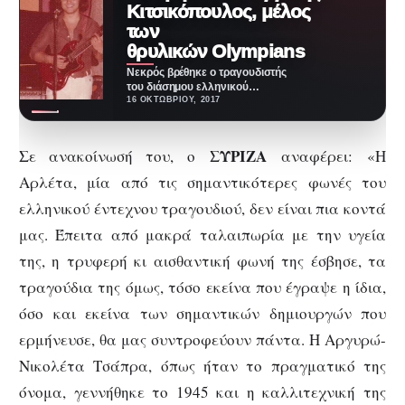
Κιτσικόπουλος, μέλος
των
θρυλικών Olympians
Νεκρός βρέθηκε ο τραγουδιστής
του διάσημου ελληνικού
συγκροτήματος Olympians,
16 ΟΚΤΩΒΡΊΟΥ, 2017
Βαγγέλης Κιτσικόπουλος,
εξαιτίας τραγικού δυστύχηματος.
Ο ίδιος…
ΣΥΡΙΖΑ
Σε ανακοίνωσή του, ο
αναφέρει: «Η
Αρλέτα, μία από τις σημαντικότερες φωνές του
ελληνικού έντεχνου τραγουδιού, δεν είναι πια κοντά
μας. Έπειτα από μακρά ταλαιπωρία με την υγεία
της, η τρυφερή κι αισθαντική φωνή της έσβησε, τα
τραγούδια της όμως, τόσο εκείνα που έγραψε η ίδια,
όσο και εκείνα των σημαντικών δημιουργών που
ερμήνευσε, θα μας συντροφεύουν πάντα. Η Αργυρώ-
Νικολέτα Τσάπρα, όπως ήταν το πραγματικό της
όνομα, γεννήθηκε το 1945 και η καλλιτεχνική της