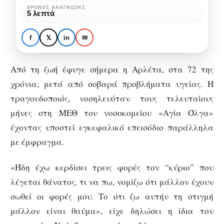
στην
MUSIC NEWS
ΜΟΥΣΙΚΉ
ΧΡΌΝΟΣ ΑΝΆΓΝΩΣΗΣ
5 λεπτά
«Έσβησε» η Αρλέτα: Θλίψη
ελληνική
στην ελληνική μουσική σκηνή –
μουσική
f
𝕏
in
✉
Το «αντίο» συναδέρφων και του
σκηνή
πολιτικού κόσμου
–
Από τη ζωή έφυγε σήμερα η Αρλέτα, στα 72 της
Το
χρόνια, μετά από σοβαρά προβλήματα υγείας. Η
«αντίο»
τραγουδοποιός, νοσηλευόταν τους τελευταίους
συναδέρφων
μήνες στη ΜΕΘ του νοσοκομείου «Αγία Όλγα»
και
έχοντας υποστεί εγκεφαλικό επεισόδιο παράλληλα
του
με έμφραγμα.
πολιτικού
κόσμου
«Ήδη έχω κερδίσει τρεις φορές τον “κύριο” που
λέγεται θάνατος, τι να πω, νομίζω ότι μάλλον έχουν
σωθεί οι φορές μου. Το ότι ζω αυτήν τη στιγμή
μάλλον είναι θαύμα», είχε δηλώσει η ίδια τον