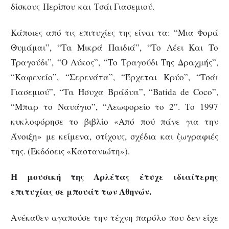
δίσκους Περίπου και Τσάι Γιασεμιού.
Κάποιες από τις επιτυχίες της είναι τα: “Μια Φορά
Θυμάμαι”, “Τα Μικρά Παιδιά”, “Το Λέει Και Το
Τραγούδι”, “Ο Λύκος”, “Το Τραγούδι Της Δραχμής”,
“Καφενείο”, “Σερενάτα”, “Έρχεται Κρύο”, “Τσάι
Γιασεμιού”, “Τα Ήσυχα Βράδυα”, “Batida de Coco”,
“Μπαρ το Ναυάγιο”, “Λεωφορείο το 2”. Το 1997
κυκλοφόρησε το βιβλίο «Από πού πάνε για την
Άνοιξη» με κείμενα, στίχους, σχέδια και ζωγραφιές
της. (Εκδόσεις «Καστανιώτη»).
Η μουσική της Αρλέτας έτυχε ιδιαίτερης
επιτυχίας σε μπουάτ των Αθηνών.
Ανέκαθεν αγαπούσε την τέχνη παρόλο που δεν είχε