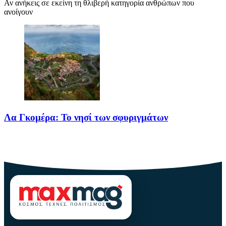
Αν ανήκεις σε εκείνη τη θλιβερή κατηγορία ανθρώπων που
ανοίγουν
Λα Γκομέρα: Το νησί των σφυριγμάτων
Πηγή: media.houseandgarden.co.ukΜακριά από τα πολύβουα
θέρετρα και τις κοσμοπολίτικες εικόνες