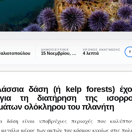
ια
ΔΗΜΟΣΙΕΎΤΗΚΕ
ΧΡΌΝΟΣ ΑΝΆΓΝΩΣΗΣ
f
Μαλιοτοπούλου
15 Νοεμβρίου, 2020
4 λεπτά
:
ΠΕΡΙΒΆΛΛΟΝ
α υποθαλάσσια δά
άσσια δάση (ή kelp forests) έχ
κινδυνεύουν: το
για τη διατήρηση της ισορρ
μάτων ολόκληρου του πλανήτη
ς
παράδειγμα της Β.
α δάση είναι υποβρύχιες περιοχές που καλύπτο
εγάλο μέρος των ακτών του κόσμου κυρίως στις πολι