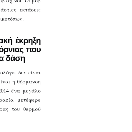
οβ αχινοί. Οι μοβ
άστιες εκτάσεις
ικοτόπων.
ακή έκρηξη
φόρνιας που
ια δάση
ολόγοι δεν είναι
είναι η θέρμανση
014 ένα μεγάλο
ρασία μετέφερε
έρας του θερμού