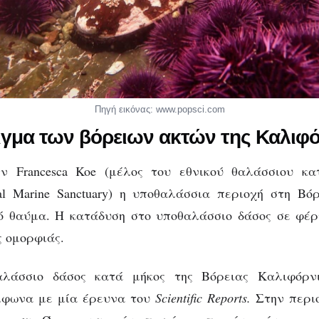
Πηγή εικόνας: www.popsci.com
ιγμα των βόρειων ακτών της Καλιφ
 Francesca Koe (μέλος του εθνικού θαλάσσιου κατ
onal Marine Sanctuary) η υποθαλάσσια περιοχή στη Β
κό θαύμα. Η κατάδυση στο υποθαλάσσιο δάσος σε φέρ
ς ομορφιάς.
αλάσσιο δάσος κατά μήκος της Βόρειας Καλιφόρνι
μφωνα με μία έρευνα του
Scientific Reports.
Στην περι