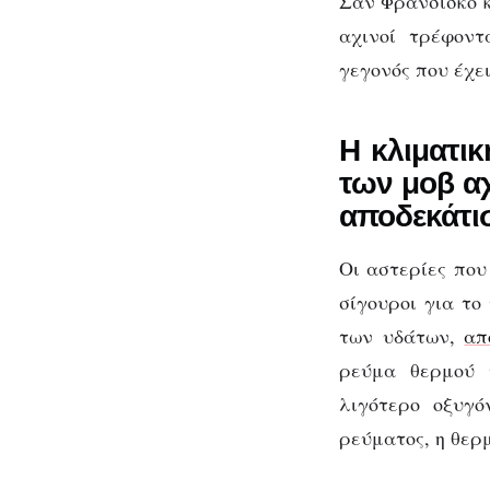
Σαν Φρανσίσκο κα
αχινοί τρέφοντ
γεγονός που έχε
Η κλιματι
των μοβ αχ
αποδεκάτισ
Οι αστερίες που
σίγουροι για το
των υδάτων,
απ
ρεύμα θερμού 
λιγότερο οξυγό
ρεύματος, η θερ