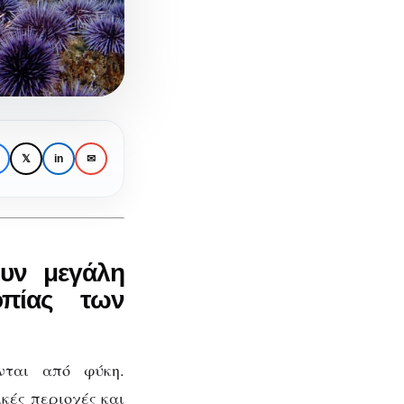
𝕏
in
✉
ση
ουν μεγάλη
οπίας των
νται από φύκη.
κές περιοχές και