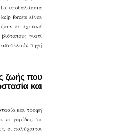
. Τα υποθαλάσσια
lp forests είναι
ζουν σε σχετικά
βιότοπους γιατί
 αποτελούν πηγή
ας ζωής που
στασία και
στασία και τροφή
α
, οι
γαρίδες
, τα
ς, οι πολύχαιτοι