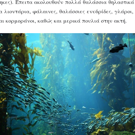
ηκες). Έπειτα ακολουθούν π
ολλά θαλάσσια θηλαστικά 
α λιοντάρια, φάλαινες,
θαλάσσιες ενυδρίδες
, γλάροι
αι κορμοράνοι, καθώς και μερικά πουλιά στην ακτή.