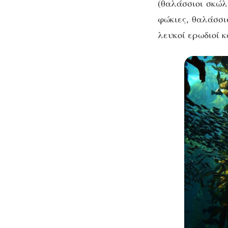
(θαλάσσιοι σκώλ
φώκιες, θαλάσσι
λευκοί ερωδιοί
κ