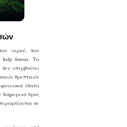
ασών
του νερού, που
elp forests. Τα
 δεν υπερβαίνει
ασικών θρεπτικών
πιφανειακά ύδατα
 Ισημερινό προς
περιορίζονται σε
α ερχόμενα από