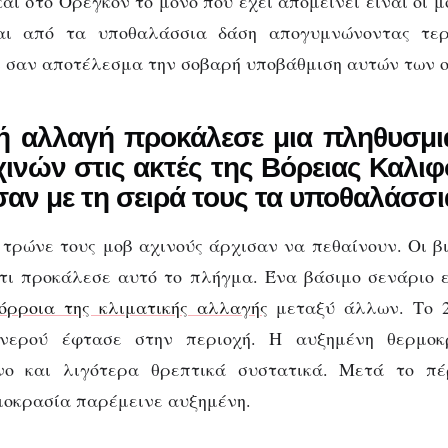
ι στο Όρεγκον το μόνο που έχει απομείνει είναι οι μ
αι από τα υποθαλάσσια δάση απογυμνώνοντας τερ
ι σαν αποτέλεσμα την σοβαρή υποβάθμιση αυτών των ο
κή αλλαγή προκάλεσε μια πληθυσμι
ινών στις ακτές της Βόρειας Καλι
αν με τη σειρά τους τα υποθαλάσσ
 τρώνε τους μοβ αχινούς άρχισαν να πεθαίνουν. Οι βι
 τι προκάλεσε αυτό το πλήγμα. Ένα βάσιμο σενάριο 
όρροια της κλιματικής αλλαγής
μεταξύ άλλων. Το 2
νερού έφτασε στην περιοχή. Η αυξημένη θερμοκ
νο και λιγότερα θρεπτικά συστατικά. Μετά το π
μοκρασία παρέμεινε αυξημένη.