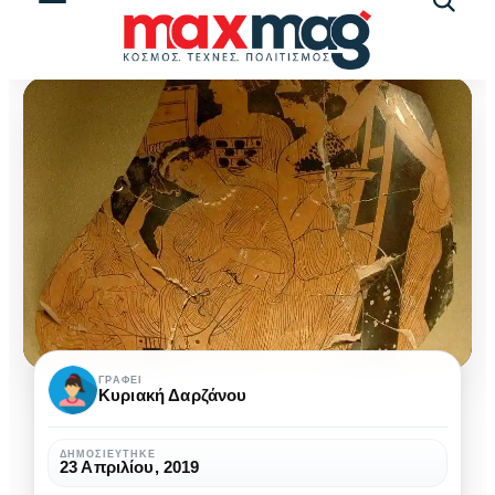
Αναζήτ
άρθρω
«Αδώνια
ΓΡΆΦΕΙ
Κυριακή Δαρζάνου
μυστήρια»:
το
ΔΗΜΟΣΙΕΎΤΗΚΕ
23 Απριλίου, 2019
Πάσχα