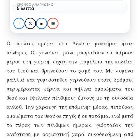
των
ΧΡΌΝΟΣ ΑΝΆΓΝΩΣΗΣ
ΙΣΤΟΡΊΑ
ΠΟΛΙΤΙΣΜΌΣ
5 λεπτά
Αρχαίων
«Αδώνια μυστήρια»: το
Ελλήνων
Πάσχα των Αρχαίων
f
𝕏
in
✉
Ελλήνων
Οι πρώτες ημέρες στα Αδώνια μυστήρια ήταν
πένθιμες. Οι γυναίκες
,
μόνο μπορούσαν να πάρουν
μέρος στη γιορτή, είχαν την επιμέλεια της κηδείας
του θεού και θρηνούσαν το χαμό του. Με λυμένα
μαλλιά και γυμνόστηθες γυρνούσαν στους δρόμους
περιφέροντας κέρινα και πήλινα ομοιώματα του
θεού και έψελναν πένθιμους ύμνους με τη συνοδεία
αυλού. Την χαραυγή της επόμενης μέρας, πετούσαν
ομοιώματα του θεού σε πηγές ή σε ποτάμια, ενώ μετά
το πέρας των πένθιμων ήμερων, γιόρταζαν την
ανάσταση με οργιαστική χαρά συνοδευόμενη από