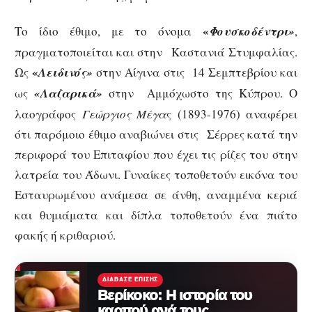
«
Το ίδιο έθιμο, με το όνομα
Φουσκοδέντρι»
,
πραγματοποιείται και στην Καστανιά Στυμφαλίας.
«
Ως
Λειδινός»
στην Αίγινα στις 14 Σεμπτεβρίου και
ως
«Λαζαρικά»
στην Αμμόχωστο της Κύπρου. Ο
λαογράφος
Γεώργιος Μέγα
ς (1893-1976) αναφέρει
ότι παρόμοιο έθιμο αναβιώνει στις Σέρρες κατά την
περιφορά του Επιταφίου που έχει τις ρίζες του στην
λατρεία του Άδωνι. Γυναίκες τοποθετούν εικόνα του
Εσταυρωμένου ανάμεσα σε άνθη, αναμμένα κεριά
και θυμιάματα και δίπλα τοποθετούν ένα πιάτο
φακής ή κριθαριού.
ΔΙΆΒΑΣΕ ΕΠΊΣΗΣ
Βερίκοκο: Η ιστορία του
καρπού ανά τους