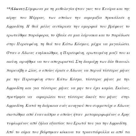
*
*Άδωνις:
Σύμφωνα με τη μυθολογία ήταν γιος του Κινύρα και της
κόρης του Μύρρας, των οποίων την αιμομιξία προκάλεσε η
Αφροδίτη. Η θεά μόλις αντίκρυσε την ομορφιά του βρέφους το
ερωτεύθηκε παράφορα, το έβαλε σε μια λάρνακα και το παρέδωσε
στην Περσεφόνη, τη θεά του Κάτω Κόσμου, μέχρι να μεγαλώσει.
Όταν ο Άδωνις ενηλικιώθηκε, η Περσεφόνη, ερωτευμένη μαζί του κι
εκείνη, αρνήθηκε να τον αποχωριστεί. Στη διαμάχη των δύο θεαινών
παρενέβη ο Δίας, ο οποίος όρισε ο Άδωνις να περνά τέσσερις μήνες
με την Περσεφόνη στον Κάτω Κόσμο, τέσσερις μήνες με την
Αφροδίτη και για τέσσερις μήνες να μην τον έχει καμία. Εκείνος,
προτίμησε να αφιερώσει τους τέσσερις δικούς του μήνες στην
Αφροδίτη. Κατά τη διάρκεια ενός κυνηγιού που συμμετείχε ο Άδωνις
σκοτώθηκε από έναν κάπρο ο οποίος ήταν μεταμορφωμένος ο Άρης
τυφλωμένος από ζήλια εξαιτίας του Ερωτά του για την Αφροδίτη.
Από το αίμα του βάφτηκαν κόκκινα τα τριαντάφυλλα κι από τα