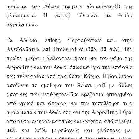
ομοίωμα του Άδωνι άφηναν πλακούντες(!) και
γλυκίσματα. Η γιορτή τέλειωνε με θυσίες
αγριόχοιρων.
Τα Αδώνια, επίσης, γιορτάζονταν και στην
Αλεξάνδρεια
επί Πτολεμαίων (305- 30 π.Χ). Την
πρώτη ημέρα, ψάλλονταν ύμνοι για τον γάμο της
Αφροδίτης και του Άδωνι όπως και για την επάνοδο
του τελευταίου από τον Κάτω Κόσμο. Η βασίλισσα
συνόδευε το ομοίωμα του Άδωνι μαζί με άλλες
γυναίκες που μετέφεραν δύο κρεβάτια φτιαγμένα
από χρυσό και άργυρο για την τοποθέτηση των
ομοιωμάτων του Αδώνιδος και της Αφροδίτης. Γύρω
από αυτά άφηναν καρπούς και φαγητά από αλεύρι,
μέλι και λάδι, μυροδοχεία και γλάστρες με
γλυκάνισο, κριθάρι, μάραθο κ.ά. Την επόμενη ημέρα,