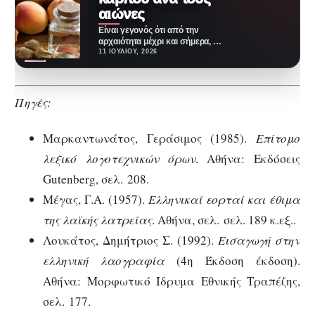
αιώνες
Είναι γεγονός ότι από την
αρχαιότητα μέχρι και σήμερα, η
απεικόνιση των καρπών στην
11 ΙΟΥΛΊΟΥ, 2026
τέχνη και…
Πηγές:
Μαρκαντωνάτος, Γεράσιμος (1985).
Επίτομο
λεξικό λογοτεχνικών όρων
. Αθήνα: Εκδόσεις
Gutenberg, σελ. 208.
Μέγας, Γ.Α. (1957).
Ελληνικαί εορταί και έθιμα
της λαϊκής λατρείας
. Αθήνα, σελ. σελ. 189 κ.εξ..
Λουκάτος, Δημήτριος Σ. (1992).
Εισαγωγή στην
ελληνική λαογραφία
(4η Έκδοση έκδοση).
Αθήνα: Μορφωτικό Ίδρυμα Εθνικής Τραπέζης,
σελ. 177.