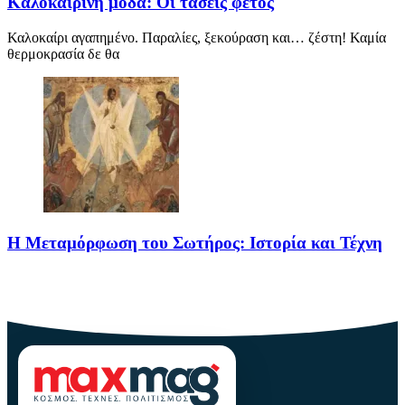
Καλοκαιρινή μόδα: Οι τάσεις φέτος
Καλοκαίρι αγαπημένο. Παραλίες, ξεκούραση και… ζέστη! Καμία
θερμοκρασία δε θα
Η Μεταμόρφωση του Σωτήρος: Ιστορία και Τέχνη
Η Μεταμόρφωση του Σωτήρος: Ιστορία και Έθιμα Στις 6
Αυγούστου