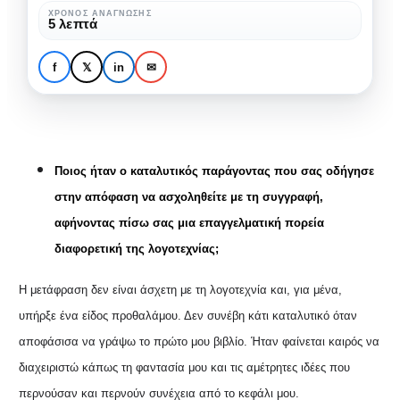
Φανή Πανταζή: «Δεν
μετενσάρκωση,
ΧΡΌΝΟΣ ΑΝΆΓΝΩΣΗΣ
5 λεπτά
πιστεύω στη μετενσάρκωση, τη
τη
θεώρησα όμως θαυμάσιο
θεώρησα
f
𝕏
in
✉
όχημα για την ανάπτυξη του
όμως
μυθιστόρημάτος μου!»
θαυμάσιο
όχημα
για
Ποιος ήταν ο καταλυτικός παράγοντας που σας οδήγησε
την
στην απόφαση να ασχοληθείτε με τη συγγραφή,
ανάπτυξη
αφήνοντας πίσω σας μια επαγγελματική πορεία
του
διαφορετική της λογοτεχνίας;
μυθιστόρημάτος
μου!»
Η μετάφραση δεν είναι άσχετη με τη λογοτεχνία και, για μένα,
υπήρξε ένα είδος προθαλάμου. Δεν συνέβη κάτι καταλυτικό όταν
αποφάσισα να γράψω το πρώτο μου βιβλίο. Ήταν φαίνεται καιρός να
διαχειριστώ κάπως τη φαντασία μου και τις αμέτρητες ιδέες που
περνούσαν και περνούν συνέχεια από το κεφάλι μου.